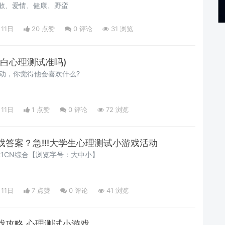
敢、爱情、健康、野蛮
月11日
20 点赞
0
评论
31 浏览
白心理测试准吗)
动，你觉得他会喜欢什么?
月11日
1 点赞
0
评论
72 浏览
答案？急!!!大学生心理测试小游戏活动
5:58 21CN综合【浏览字号：大中小】
月11日
7 点赞
0
评论
41 浏览
戏攻略 心理测试小游戏