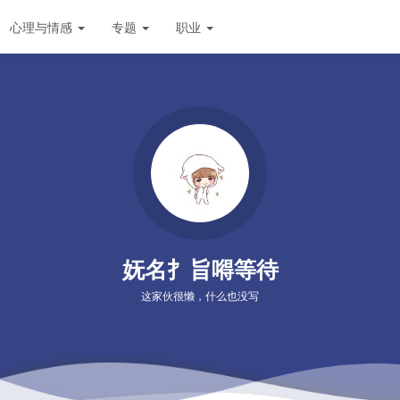
心理与情感
专题
职业
妩名扌旨嘚等待
这家伙很懒，什么也没写