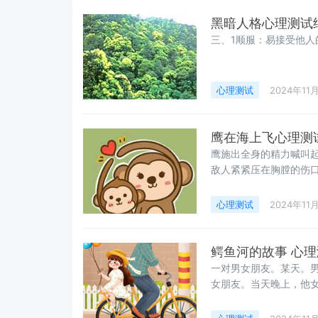
黑暗人格心理测试
三、1顺服：易接受他人
心理测试
2024年11
鹰在海上飞心理测
鹰施出全身的精力喊叫起
敌人紧紧压在胸膛的伤口
心理测试
2024年11
鳄鱼河的故事 心理
一对男女朋友。某天。
女朋友。当天晚上，他