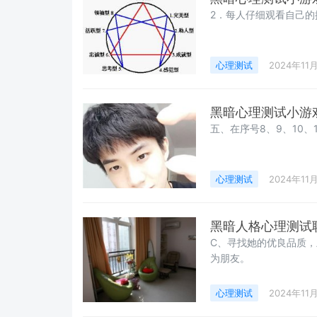
2．每人仔细观看自己的
心理测试
2024年11
黑暗心理测试小游
五、在序号8、9、10、
心理测试
2024年11
黑暗人格心理测试
C、寻找她的优良品质
为朋友。
心理测试
2024年11