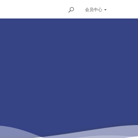
会员
中心