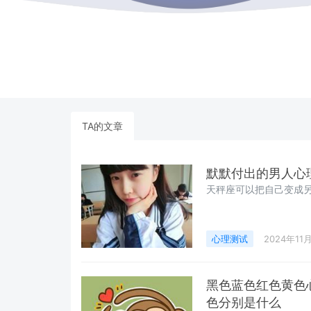
TA的文章
默默付出的男人心
天秤座可以把自己变成另
心理测试
2024年11
黑色蓝色红色黄色心
色分别是什么