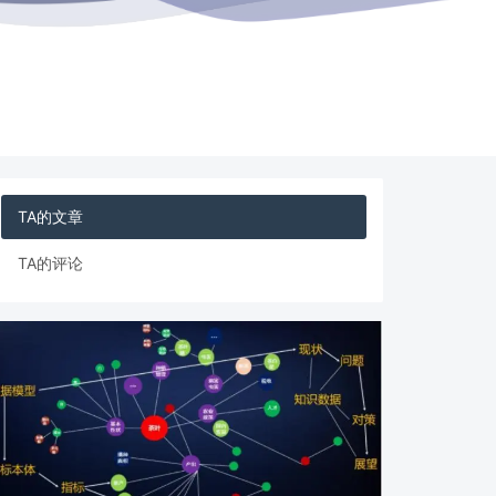
TA的文章
TA的评论