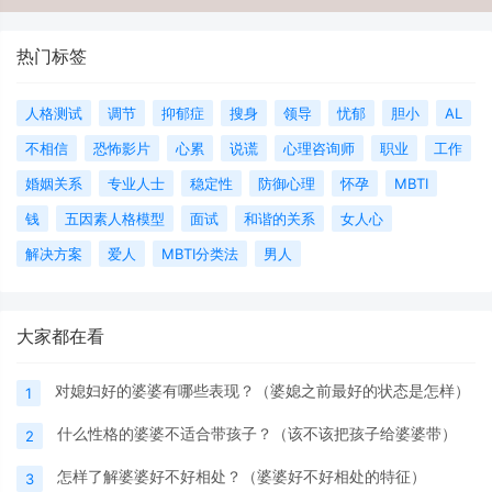
热门标签
人格测试
调节
抑郁症
搜身
领导
忧郁
胆小
AL
不相信
恐怖影片
心累
说谎
心理咨询师
职业
工作
婚姻关系
专业人士
稳定性
防御心理
怀孕
MBTI
钱
五因素人格模型
面试
和谐的关系
女人心
解决方案
爱人
MBTI分类法
男人
大家都在看
对媳妇好的婆婆有哪些表现？（婆媳之前最好的状态是怎样）
1
什么性格的婆婆不适合带孩子？（该不该把孩子给婆婆带）
2
怎样了解婆婆好不好相处？（婆婆好不好相处的特征）
3