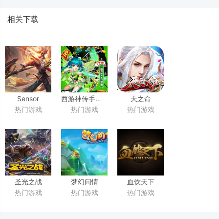
相关下载
Sensor
西游神传手游是一款以神仙和妖魔为主题的游戏
天之命
热门游戏
热门游戏
热门游戏
Tower：11月
《王者荣耀》
吸金超过2亿美元，
蝉联全球手游畅销榜冠军
圣光之战
梦幻问情
血饮天下
热门游戏
热门游戏
热门游戏