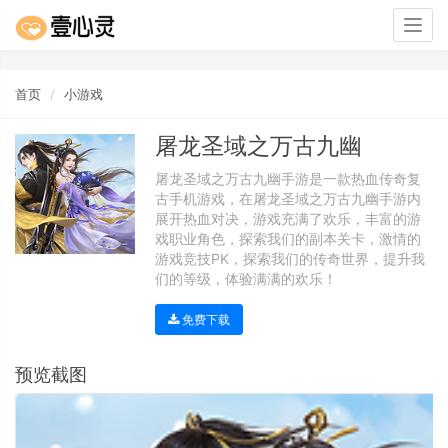
Togg
navig
首页
小游戏
屠龙圣域之万古九幽
屠龙圣域之万古九幽手游是一款热血传奇复
古手机游戏，在屠龙圣域之万古九幽手游内
展开热血对决，游戏充满了欢乐，丰富的游
戏职业角色，探索我们的副本关卡，激情的
游戏竞技PK，探索我们的传奇世界，提升我
们的等级，体验满满的欢乐！
免费下载
预览截图