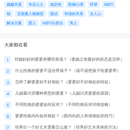
婚姻关系
专业人士
稳定性
防御心理
怀孕
MBTI
钱
五因素人格模型
面试
和谐的关系
女人心
解决方案
爱人
MBTI分类法
男人
大家都在看
对媳妇好的婆婆有哪些表现？（婆媳之前最好的状态是怎样）
1
什么性格的婆婆不适合带孩子？（该不该把孩子给婆婆带）
2
怎样了解婆婆好不好相处？（婆婆好不好相处的特征）
3
儿媳最讨厌哪种类型的婆婆？（儿媳讨厌婆婆的原因）
4
不同性格的婆婆如何应对？（不同性格应对详细攻略）
5
婆婆性格内向如何相处？（跟内向的人和谐相处的技巧）
6
培养出一个好丈夫需要怎么做？（培养好丈夫具体的方法）
7