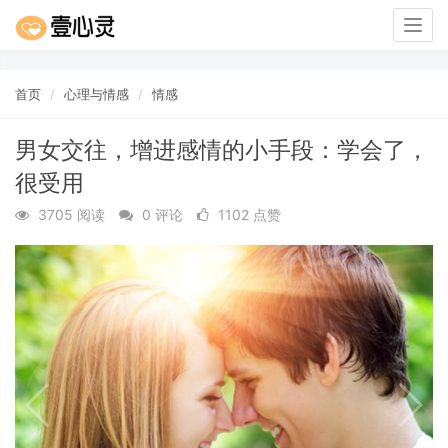
Togg
navig
首页
心理与情感
情感
男女交往，增进感情的小手段：学会了，
很受用
3705 阅读
0 评论
1102 点赞