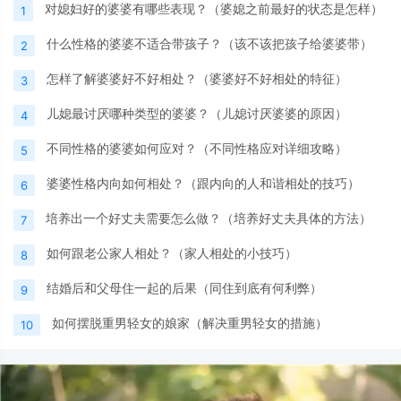
对媳妇好的婆婆有哪些表现？（婆媳之前最好的状态是怎样）
1
什么性格的婆婆不适合带孩子？（该不该把孩子给婆婆带）
2
怎样了解婆婆好不好相处？（婆婆好不好相处的特征）
3
儿媳最讨厌哪种类型的婆婆？（儿媳讨厌婆婆的原因）
4
不同性格的婆婆如何应对？（不同性格应对详细攻略）
5
婆婆性格内向如何相处？（跟内向的人和谐相处的技巧）
6
培养出一个好丈夫需要怎么做？（培养好丈夫具体的方法）
7
如何跟老公家人相处？（家人相处的小技巧）
8
结婚后和父母住一起的后果（同住到底有何利弊）
9
如何摆脱重男轻女的娘家（解决重男轻女的措施）
10