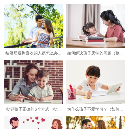
引导孩子使用手机的正确性）
（没感情的5大表现）
结婚后遇到喜欢的人该怎么办？
如何解决孩子厌学的问题（孩子
（如何处理相爱的婚外情？）
为什么不想上学）
批评孩子正确的6个方式（批评
为什么孩子不爱学习？（如何改
孩子错误的6个方式）
善孩子不爱学习的问题？）