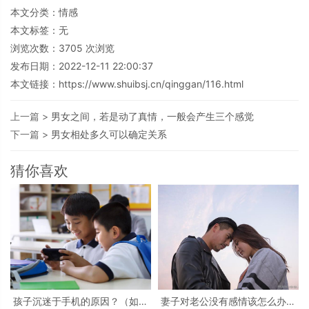
本文分类：
情感
本文标签：无
浏览次数：
3705
次浏览
发布日期：2022-12-11 22:00:37
本文链接：
https://www.shuibsj.cn/qinggan/116.html
上一篇 >
男女之间，若是动了真情，一般会产生三个感觉
下一篇 >
男女相处多久可以确定关系
猜你喜欢
孩子沉迷于手机的原因？（如何
妻子对老公没有感情该怎么办？