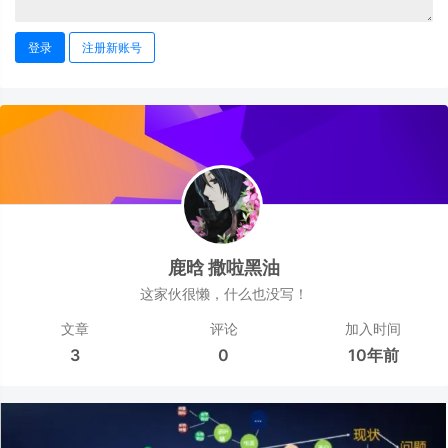
登录
注册新账号
鹿晗 撒啦黑油
这家伙很懒，什么也没写！
文章
评论
加入时间
3
0
10年前