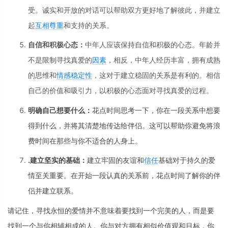
受。诚实和开放的对话可以帮助双方更好地了解彼此，并建立
起
互相尊重
和支持的关系。
自信和积极心态：
中年人应该保持自信和积极的心态。年龄并
不是限制寻找真爱的
因素
，相反，中年人经历丰富，拥有成熟
的思维和
情感
稳定性
，这对于建立稳固的关系是有利的。相信
自己的价值和吸引力，以积极的心态面对寻找真爱的过程。
明确自己想要什么：
花点时间思考一下，你在一段关系中想要
得到什么，并将其清楚地传达给伴侣。这可以帮助你避免将浪
费时间在那些与你不适合的人身上。
.建立坚实的基础：
建立牢固的友谊和
信任
基础对于持久的爱
情至关重要。在开始一段认真的关系前，花点时间了解你的伴
侣并建立联系。
请记住，寻找永恒的爱情并不意味着要找到一个完美的人，而是要
找到一个与你相辅相成的人。你与对方拥有相似价值观和目标，你