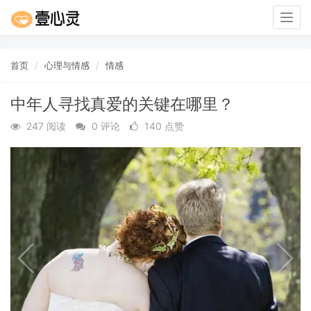
Togg
navig
首页
心理与情感
情感
中年人寻找真爱的关键在哪里？
247 阅读
0 评论
140 点赞