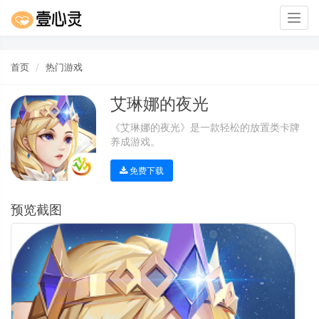
Togg
navig
首页
热门游戏
艾琳娜的夜光
《艾琳娜的夜光》是一款轻松的放置类卡牌
养成游戏。
免费下载
预览截图