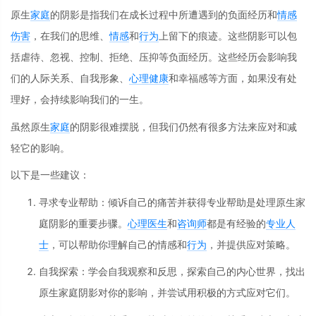
原生
家庭
的阴影是指我们在成长过程中所遭遇到的负面经历和
情感
伤害
，在我们的思维、
情感
和
行为
上留下的痕迹。这些阴影可以包
括虐待、忽视、控制、拒绝、压抑等负面经历。这些经历会影响我
们的人际关系、自我形象、
心理
健康
和幸福感等方面，如果没有处
理好，会持续影响我们的一生。
虽然原生
家庭
的阴影很难摆脱，但我们仍然有很多方法来应对和减
轻它的影响。
以下是一些建议：
寻求专业帮助：倾诉自己的痛苦并获得专业帮助是处理原生家
庭阴影的重要步骤。
心理医生
和
咨询师
都是有经验的
专业人
士
，可以帮助你理解自己的情感和
行为
，并提供应对策略。
自我探索：学会自我观察和反思，探索自己的内心世界，找出
原生家庭阴影对你的影响，并尝试用积极的方式应对它们。