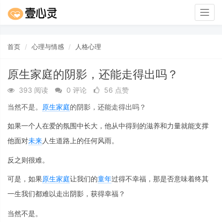
Togg
navig
首页
心理与情感
人格心理
原生家庭的阴影，还能走得出吗？
393 阅读
0 评论
56 点赞
当然不是。
原生家庭
的阴影，还能走得出吗？
如果一个人在爱的氛围中长大，他从中得到的滋养和力量就能支撑
他面对
未来
人生道路上的任何风雨。
反之则很难。
可是，如果
原生家庭
让我们的
童年
过得不幸福，那是否意味着终其
一生我们都难以走出阴影，获得幸福？
当然不是。