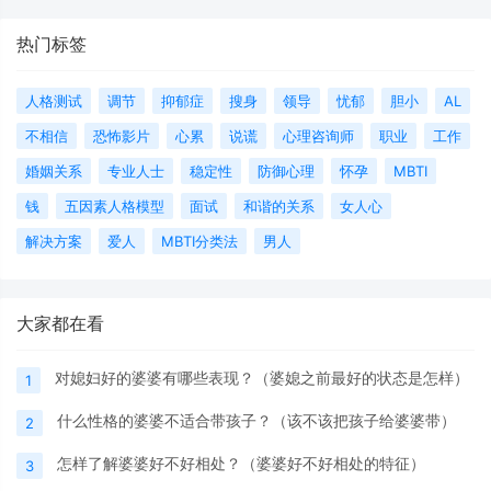
热门标签
人格测试
调节
抑郁症
搜身
领导
忧郁
胆小
AL
不相信
恐怖影片
心累
说谎
心理咨询师
职业
工作
婚姻关系
专业人士
稳定性
防御心理
怀孕
MBTI
钱
五因素人格模型
面试
和谐的关系
女人心
解决方案
爱人
MBTI分类法
男人
大家都在看
对媳妇好的婆婆有哪些表现？（婆媳之前最好的状态是怎样）
1
什么性格的婆婆不适合带孩子？（该不该把孩子给婆婆带）
2
怎样了解婆婆好不好相处？（婆婆好不好相处的特征）
3