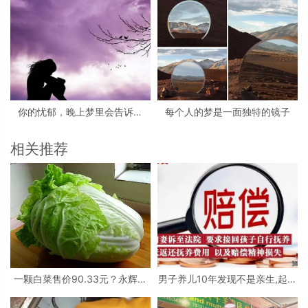
你的忧郁，晚上梦里会告诉你
每个人的梦是一面独特的镜子
吗？
相关推荐
一颗白菜售价90.33元？永辉超
男子养儿10年发现不是亲生,起诉
市已经作出回复
前妻!