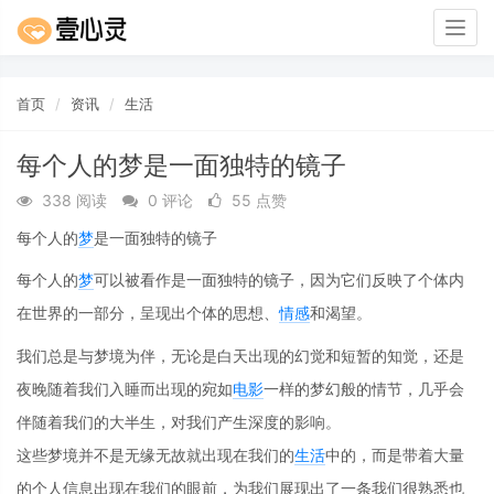
Togg
navig
首页
资讯
生活
每个人的梦是一面独特的镜子
338 阅读
0 评论
55 点赞
每个人的
梦
是一面独特的镜子
每个人的
梦
可以被看作是一面独特的镜子，因为它们反映了个体内
在世界的一部分，呈现出个体的思想、
情感
和渴望。
我们总是与梦境为伴，无论是白天出现的幻觉和短暂的知觉，还是
夜晚随着我们入睡而出现的宛如
电影
一样的梦幻般的情节，几乎会
伴随着我们的大半生，对我们产生深度的影响。
这些梦境并不是无缘无故就出现在我们的
生活
中的，而是带着大量
的个人信息出现在我们的眼前，为我们展现出了一条我们很熟悉也