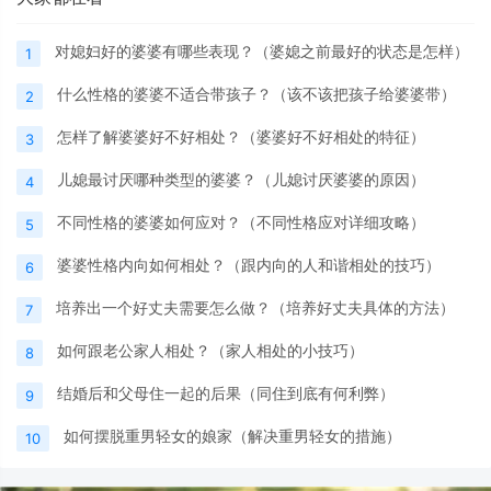
对媳妇好的婆婆有哪些表现？（婆媳之前最好的状态是怎样）
1
什么性格的婆婆不适合带孩子？（该不该把孩子给婆婆带）
2
怎样了解婆婆好不好相处？（婆婆好不好相处的特征）
3
儿媳最讨厌哪种类型的婆婆？（儿媳讨厌婆婆的原因）
4
不同性格的婆婆如何应对？（不同性格应对详细攻略）
5
婆婆性格内向如何相处？（跟内向的人和谐相处的技巧）
6
培养出一个好丈夫需要怎么做？（培养好丈夫具体的方法）
7
如何跟老公家人相处？（家人相处的小技巧）
8
结婚后和父母住一起的后果（同住到底有何利弊）
9
如何摆脱重男轻女的娘家（解决重男轻女的措施）
10