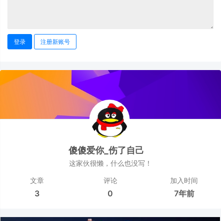
登录
注册新账号
傻傻爱你_伤了自己ゞ
这家伙很懒，什么也没写！
文章
评论
加入时间
3
0
7年前