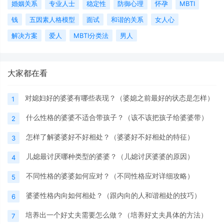
婚姻关系
专业人士
稳定性
防御心理
怀孕
MBTI
钱
五因素人格模型
面试
和谐的关系
女人心
解决方案
爱人
MBTI分类法
男人
大家都在看
对媳妇好的婆婆有哪些表现？（婆媳之前最好的状态是怎样）
1
什么性格的婆婆不适合带孩子？（该不该把孩子给婆婆带）
2
怎样了解婆婆好不好相处？（婆婆好不好相处的特征）
3
儿媳最讨厌哪种类型的婆婆？（儿媳讨厌婆婆的原因）
4
不同性格的婆婆如何应对？（不同性格应对详细攻略）
5
婆婆性格内向如何相处？（跟内向的人和谐相处的技巧）
6
培养出一个好丈夫需要怎么做？（培养好丈夫具体的方法）
7