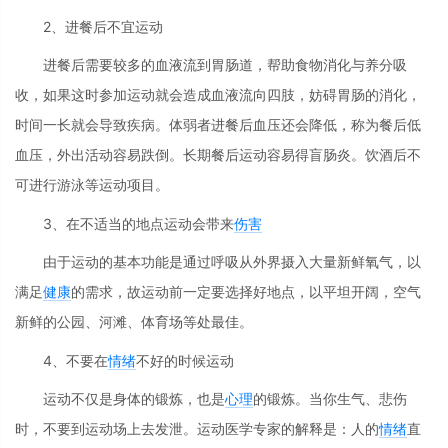
2、进餐后不宜运动
进餐后需要较多的血液流到胃肠道，帮助食物消化与养分吸
收，如果这时参加运动就会造成血液流向四肢，妨碍胃肠的消化，
时间一长就会导致疾病。体弱者进餐后血压还会降低，称为餐后低
血压，外出活动容易跌倒。长期餐后运动容易得盲肠炎。饮酒后不
可进行游泳等运动项目。
3、在不适当的地点运动会带来
伤害
由于运动的基本功能是通过呼吸从外界摄入大量新鲜氧气，以
满足
健康
的需求，故运动前一定要选择好地点，以平坦开阔，空气
新鲜的公园、河滩、体育场等处最佳。
4、不要在
情绪
不好的时候运动
运动不仅是身体的锻炼，也是
心理
的锻炼。当你生气、悲伤
时，不要到运动场上去发泄。运动医学专家的解释是：人的
情绪
直