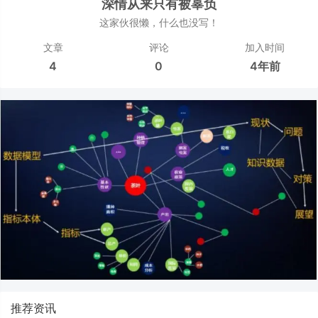
深情从来只有被辜负
这家伙很懒，什么也没写！
文章
评论
加入时间
4
0
4年前
推荐资讯