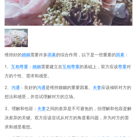
维持好的
婚姻
需要许多
因素
的综合作用，以下是一些重要的
因素
：
1、
互相尊重
：
婚姻
需要建立在
互相尊重
的基础上，双方应该
尊重
对
方的个性、需求和感受。
2、
沟通
：良好的
沟通
是维持婚姻的重要因素。
夫妻
应该倾听对方的
想法和感受，并尝试理解对方的立场。
3、理解和包容：
夫妻
之间的差异是不可避免的，但理解和包容是解
决差异的关键。双方应该尝试从对方的角度看问题，并为对方的需
求和感受着想。