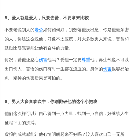
5、爱人就是爱人，只要去爱，不要拿来比较
不要老说别人的
老公
如何如何好，别数落他没出息，你是他最亲密
的人，你还这么说他，好像不太应该，对大多数男人来说，赞赏和
鼓励比辱骂更能让他有奋斗的力量。
何况，爱他还忍心
伤害
他吗？爱他一定要
尊重
他，再生气也不可以
出口伤人，言语的伤口有时一生都在流血的。身体的
伤害
很容易治
愈，精神的伤害后果是可怕的。
6、男人大多喜欢吹牛，你别戳破他的这个小把戏
他们这么样可以让自己得到一点力量，找到一点自信，好继续人生
征程下面的拼搏。
虚拟的成就感能让他心情明朗起来不好吗？没人喜欢自己一无所