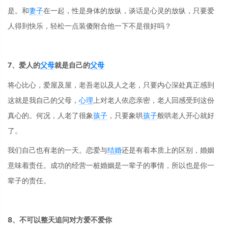
是。和
妻子
在一起，性是身体的放纵，谈话是心灵的放纵，只要爱
人得到快乐，轻松一点装傻附合他一下不是很好吗？
7、爱人的
父母
就是自己的
父母
将心比心，爱屋及屋，老吾老以及人之老，只要内心深处真正感到
这就是我自己的父母，
心理
上对老人依恋亲密，老人回感受到这份
真心的。何况，人老了很象
孩子
，只要象哄
孩子
般哄老人开心就好
了。
我们自己也有老的一天。恋爱与
结婚
还是有着本质上的区别，婚姻
意味着责任。成功的经营一桩婚姻是一辈子的事情，所以也是你一
辈子的责任。
8、不可以整天追问对方爱不爱你