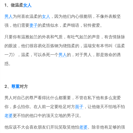
1、做温柔
女人
男人
为何喜欢温柔的
女人
，因为他们内心很脆弱，不像外表般坚
强，他们需要
妻子
的柔情似水，柔声细语，轻怜蜜爱。
只要你有温雅如兰的外表和气质，有吐气如兰的声音，有含情脉脉
的眼波，他们很容易化百炼钢为绕指柔的，温瑞安有本书叫《温柔
一刀》，温柔，可以杀死一个
男人
的，对于男人，那是致命的诱
惑。
2、
尊重
对方
男人对自己的尊严看得比什么都重要，不管在私下他有多么宠爱
你，多么怕你。在人前一定要给足对方
面子
，让他做天不怕地不怕
老婆
更不怕的他口中的顶天立地的男子汉。
他应该不大会喜欢朋友们开玩笑取笑他怕
老婆
。除非他有足够的强