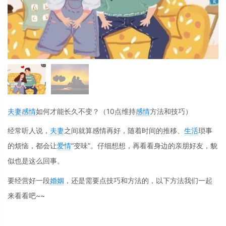
夫妻
感情
如何才能长久不变？（10点维持
感情
方法和技巧）
经常听人说，
夫妻
之间就算感情再好，随着时间的推移、
生活
琐事
的烦恼，都会让
爱情
“变味”。仔细想想，再看看身边的亲朋好友，貌
似也是这么回事。
要经营好一段
婚姻
，还是需要点技巧和方法的，以下方法我们一起
来看看吧~~