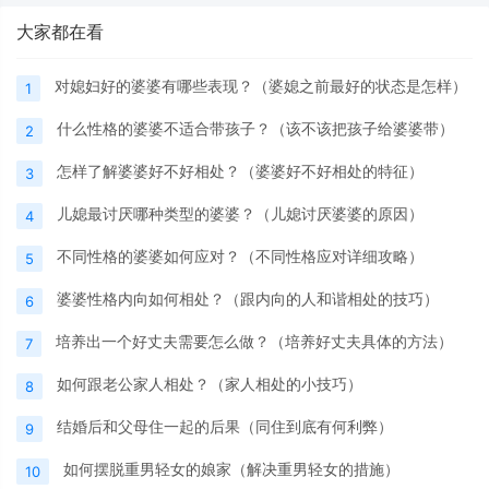
大家都在看
对媳妇好的婆婆有哪些表现？（婆媳之前最好的状态是怎样）
1
什么性格的婆婆不适合带孩子？（该不该把孩子给婆婆带）
2
怎样了解婆婆好不好相处？（婆婆好不好相处的特征）
3
儿媳最讨厌哪种类型的婆婆？（儿媳讨厌婆婆的原因）
4
不同性格的婆婆如何应对？（不同性格应对详细攻略）
5
婆婆性格内向如何相处？（跟内向的人和谐相处的技巧）
6
培养出一个好丈夫需要怎么做？（培养好丈夫具体的方法）
7
如何跟老公家人相处？（家人相处的小技巧）
8
结婚后和父母住一起的后果（同住到底有何利弊）
9
如何摆脱重男轻女的娘家（解决重男轻女的措施）
10