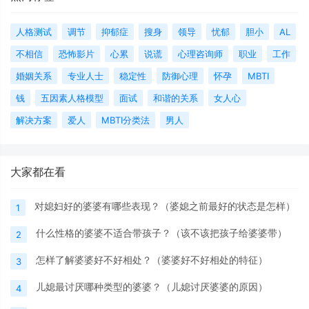
人格测试
调节
抑郁症
搜身
领导
忧郁
胆小
AL
不相信
恐怖影片
心累
说谎
心理咨询师
职业
工作
婚姻关系
专业人士
稳定性
防御心理
怀孕
MBTI
钱
五因素人格模型
面试
和谐的关系
女人心
解决方案
爱人
MBTI分类法
男人
大家都在看
对媳妇好的婆婆有哪些表现？（婆媳之前最好的状态是怎样）
1
什么性格的婆婆不适合带孩子？（该不该把孩子给婆婆带）
2
怎样了解婆婆好不好相处？（婆婆好不好相处的特征）
3
儿媳最讨厌哪种类型的婆婆？（儿媳讨厌婆婆的原因）
4