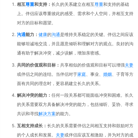
相互
尊重
和支持：
长久的关系建立在相互
尊重
和支持的基础
上。伴侣应该尊重彼此的感受、需求和个人空间，并相互支持
对方的目标和愿望。
沟通
能力：
健康
的
沟通
是维持关系稳定的关键。伴侣之间应该
能够坦诚地交流，并且愿意倾听和理解对方的观点。良好的沟
通有助于解决冲突，减少误解，增加亲密感。
共同的价值观和目标：
共享相似的价值观和目标可以增强
夫妻
或伴侣之间的连结。当伴侣对于
家庭
、事业、
婚姻
、子育等方
面有共同的理念时，更容易建立长久的关系。
解决冲突的能力：
任何一段关系都可能面临冲突和困难。长久
的关系需要双方具备解决冲突的能力，包括倾听、妥协、寻求
共识和寻找
解决方案
的能力。
互相支持成长：
长久的关系需要伴侣之间相互支持和鼓励对方
的个人成长和发展。
夫妻
或伴侣应该互相激励，并为对方的成