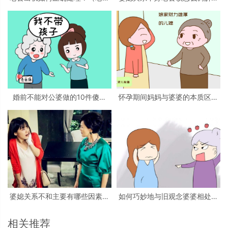
出轨要告诉公婆吗？）
（男人如何解决婆媳问题）
婚前不能对公婆做的10件傻事
怀孕期间妈妈与婆婆的本质区别
（1件都不要做）
（条条都说到宝妈心窝）
婆媳关系不和主要有哪些因素？
如何巧妙地与旧观念婆婆相处？
（婆媳不和的4大主要原因）
（与婆婆过招只需5招方法）
相关推荐