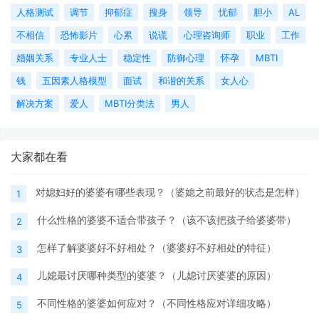
人格测试
调节
抑郁症
搜身
领导
忧郁
胆小
AL
不相信
恐怖影片
心累
说谎
心理咨询师
职业
工作
婚姻关系
专业人士
稳定性
防御心理
怀孕
MBTI
钱
五因素人格模型
面试
和谐的关系
女人心
解决方案
爱人
MBTI分类法
男人
大家都在看
对媳妇好的婆婆有哪些表现？（婆媳之前最好的状态是怎样）
1
什么性格的婆婆不适合带孩子？（该不该把孩子给婆婆带）
2
怎样了解婆婆好不好相处？（婆婆好不好相处的特征）
3
儿媳最讨厌哪种类型的婆婆？（儿媳讨厌婆婆的原因）
4
不同性格的婆婆如何应对？（不同性格应对详细攻略）
5