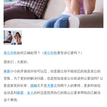
老公
出轨
如何正确处理？（
老公
出轨
要告诉公婆吗？）
朋友们，大家好。
家庭
小小的矛盾或许你可以忍，但是最让你不能容忍的就是老公的
背叛，为了更好的解决问题，也是想知道老公出轨该和公婆说吗? 公
婆是家里的长辈，
婚姻
又不是
夫妻
之间两个人的事情，更多时候也
会涉及到
家庭
，
女人
此时总是想用自己的靠山公婆来帮助自己解决
这个事情。