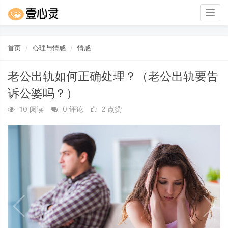
Togg
navig
首页
心理与情感
情感
老公出轨如何正确处理？（老公出轨要告
诉公婆吗？）
10 阅读
0 评论
2 点赞