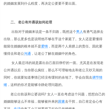
的婚姻发展到什么程度，再决定公婆要不要出面。
二、 老公有外遇该如何处理
出轨对于婚姻来说是一条不归路，既然这个
男人
有勇气选择去
出轨，那么更多也是说明他不够在乎这个家庭了。女人还是要懂得
能留住婚姻的根本就不是
爱情
，而是两个人肩膀上的责任。因此要
懂得去和老公
沟通
，让老公了解在婚姻中的角色。
女人最忌讳的就是露出自己面目狰狞的一面。尤其是在发现老
公外遇以后，当你那么疯狂，那么不可理喻地去和老公又吵又闹的
同时，你就要知道事情已经没有缓转的余地了。学会自我去
调节
情
绪
，这样的你才是能够冷静处理问题的。
老公出轨该和公婆说吗? 女人一直在考虑这个问题，想想自己的
婚姻能够这么不幸福，能够被外来的
因素
去干扰，自己肯定会心有
不甘。
生活
中有了小三就要捍卫起自己的婚姻来。