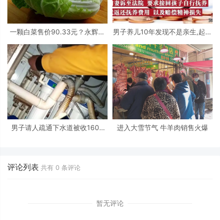
一颗白菜售价90.33元？永辉超
男子养儿10年发现不是亲生,起诉
市已经作出回复
前妻!
男子请人疏通下水道被收1600
进入大雪节气 牛羊肉销售火爆
元，天价收费背后实为利益操控
评论列表
共有
0
条评论
暂无评论