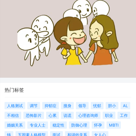
热门标签
人格测试
调节
抑郁症
搜身
领导
忧郁
胆小
AL
不相信
恐怖影片
心累
说谎
心理咨询师
职业
工作
婚姻关系
专业人士
稳定性
防御心理
怀孕
MBTI
钱
五因素人格模型
面试
和谐的关系
女人心