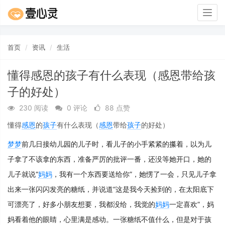
Togg
navig
首页
资讯
生活
懂得感恩的孩子有什么表现（感恩带给孩
子的好处）
230 阅读
0 评论
88 点赞
懂得
感恩
的
孩子
有什么表现（
感恩
带给
孩子
的好处
）
梦
梦
前几日接幼儿园的儿子时，看儿子的小手紧紧的攥着，以为儿
子拿了不该拿的东西，准备严厉的批评一番，还没等她开口，她的
儿子就说“
妈妈
，我有一个东西要送给你”，她愣了一会，只见儿子拿
出来一张闪闪发亮的糖纸，并说道“这是我今天捡到的，在太阳底下
可漂亮了，好多小朋友想要，我都没给，我觉的
妈妈
一定喜欢”，妈
妈看着他的眼睛，心里满是感动。一张糖纸不值什么，但是对于孩