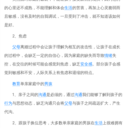
的心里还不成熟，不能理解和体会
生活
的苦衷，再加上心灵脆弱而
且敏感，没有及时的自我调试，一旦受到了冲击，就不知道该如何
是好。
2、焦虑
父母
离婚过程中会让孩子理解为相互的攻击性，让孩子在成长
的过程中，会缺乏一定的自信心，因为家庭的缺失而导致
情绪
失
控，在交往的时候可能会感觉到焦虑，缺乏
安全感
。部分孩子会感
觉到敏感和不安，人际关系上有焦虑和退缩的特点。
教育
单亲家庭中的
男孩
1、亲子之间的
沟通
是必须的，通过
沟通
我们能够了解到孩子的
行为
与思想动态，缺乏沟通只会将
父母
与孩子之间疏远扩大，产生
代沟。
2、跟孩子换位思考，大多数单亲家庭的男孩在
生活
上很难拥有