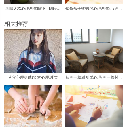
黑暗人格心理测试职业，阴暗人
鲸鱼兔子蜘蛛的心理测试(心理测
格测试
试中羚羊蝴蝶和鲸鱼投射代表什
么)
相关推荐
从容心理测试(宽容心理测试)
从画一棵树测试心理(画一棵树怎
么看心理)