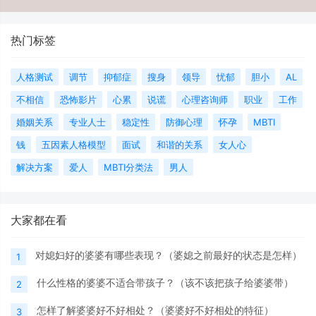
热门标签
人格测试
调节
抑郁症
搜身
领导
忧郁
胆小
AL
不相信
恐怖影片
心累
说谎
心理咨询师
职业
工作
婚姻关系
专业人士
稳定性
防御心理
怀孕
MBTI
钱
五因素人格模型
面试
和谐的关系
女人心
解决方案
爱人
MBTI分类法
男人
大家都在看
对媳妇好的婆婆有哪些表现？（婆媳之前最好的状态是怎样）
1
什么性格的婆婆不适合带孩子？（该不该把孩子给婆婆带）
2
怎样了解婆婆好不好相处？（婆婆好不好相处的特征）
3