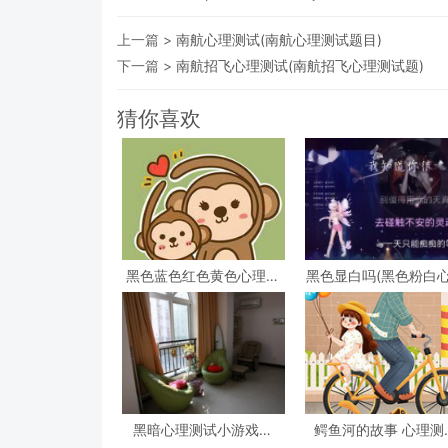
上一篇 >
南航心理测试(南航心理测试题目)
下一篇 >
南航招飞心理测试(南航招飞心理测试题)
猜你喜欢
黑色蓝色红色黄色心理测
黑色显白吗(黑色粉白
试，心理测试 红色 黑色
测试准吗)
黄色 蓝色 白色 绿色分别
是什么
黑暗心理测试小游戏答
鳄鱼河的故事 心理测
案？急!!!大学生心理测试
(心理测试看图)