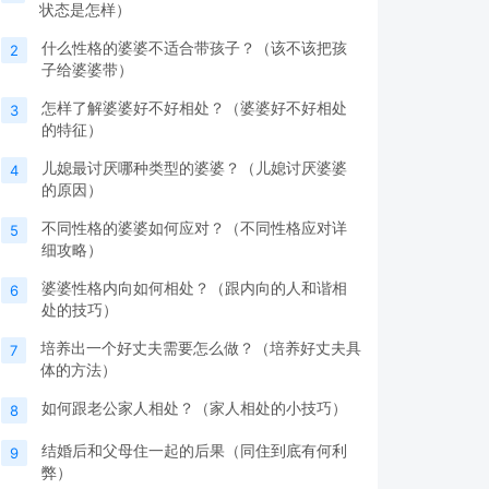
状态是怎样）
什么性格的婆婆不适合带孩子？（该不该把孩
2
子给婆婆带）
怎样了解婆婆好不好相处？（婆婆好不好相处
3
的特征）
儿媳最讨厌哪种类型的婆婆？（儿媳讨厌婆婆
4
的原因）
不同性格的婆婆如何应对？（不同性格应对详
5
细攻略）
婆婆性格内向如何相处？（跟内向的人和谐相
6
处的技巧）
培养出一个好丈夫需要怎么做？（培养好丈夫具
7
体的方法）
如何跟老公家人相处？（家人相处的小技巧）
8
结婚后和父母住一起的后果（同住到底有何利
9
弊）