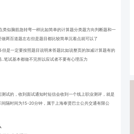
有点类似脑筋急转弯一样比如简单的计算题分类题方向判断题和一
要做两百道题左右但是题目都比较简单沉着点就可以了
多但是一定要按照题目说明来答题比如说整页的加减计算题有的
..笔试基本都做不完所以应试者不要有心理压力
面测试的，收到面试通知时短信会收到一个线上职业测评，就是
间隔时间为15-20分钟，属于上海奉贤巴士公共交通有限公
么