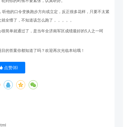
，轮到你的时候不要紧张，认真听好。
步，听他的口令变换跑步方向或立定，反正很多花样，只要不太紧
次就全懵了，不知道该怎么跑了，，，，，
心很简单就通过了，是当年全济南军区成绩最好的5人之一呵
题目的答案你都知道了吗？欢迎再次光临本站哦！
点赞(
8
)
html