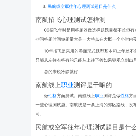
民航或空军往年心理测试题目是什么
南航招飞心理测试怎样测
09招飞年时是用答题器做选择题题目都不难但
些问答题时间短题量大是一大特点在大概一个小时内
10年招飞是采用的卷面形式题型基本和上年差不
只能从左往右答有的只能从上往下答如果犯规立刻出局
总的来说冷静就好
南航线上
职业
测评是干嘛的
做
性格
方面测试。南航线上
职业
测评是做
性格
方
一些心理测试题。南航线是一条上海的郊区路线，发车
司。
民航或空军往年心理测试题目是什