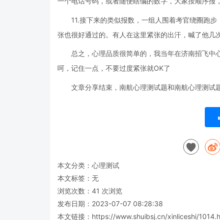
一个电话号码，或者随便瞎编的数字，大家按顺序报
11.接下来的类似报数，一组人围着考官绕圈跑
张也很好通过的。有人在这里紧张的出汗，喊了他几
总之，心理品质很简单的，我当年在济南招飞中
呵，记住一点，不要过度紧张就OK了
文章分享结束，南航心理测试题和南航心理测试
本文分类：
心理测试
本文标签：无
浏览次数：
41
次浏览
发布日期：2023-07-07 08:28:38
本文链接：
https://www.shuibsj.cn/xinliceshi/1014.