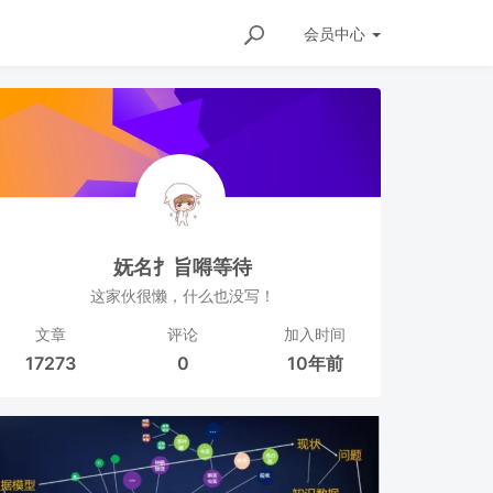
会员
中心
妩名扌旨嘚等待
这家伙很懒，什么也没写！
文章
评论
加入时间
17273
0
10年前