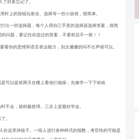
久了好多忘记了。
，用杆上的按钮玩射击、选择等一些小游戏，很简单。
仪打出一些选择题，每个人用自己手里的选择器选择答案，很简
同的问题，要记住你选过的答案，不要前后不一致！！
，主要看你的思维和语言表达能力，别太傻傻的闷不出声就可以。
就是可以提前两天在楼上看他们做操，先偷学一下下哈哈
当时不会，就积极抢球。三步上篮最好学会。
以了。
数人在这里掉链子。一组人进行各种样式的报数，考官给的可能是