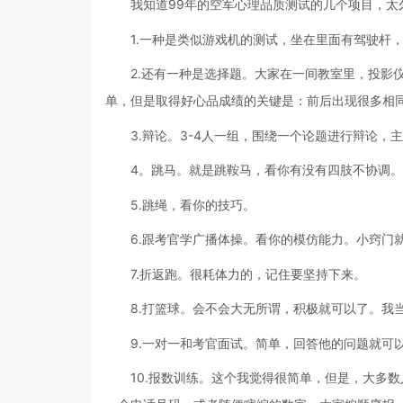
我知道99年的空军心理品质测试的几个项目，太
1.一种是类似游戏机的测试，坐在里面有驾驶杆
2.还有一种是选择题。大家在一间教室里，投影
单，但是取得好心品成绩的关键是：前后出现很多相
3.辩论。3-4人一组，围绕一个论题进行辩论
4。跳马。就是跳鞍马，看你有没有四肢不协调。
5.跳绳，看你的技巧。
6.跟考官学广播体操。看你的模仿能力。小窍门
7.折返跑。很耗体力的，记住要坚持下来。
8.打篮球。会不会大无所谓，积极就可以了。我
9.一对一和考官面试。简单，回答他的问题就可
10.报数训练。这个我觉得很简单，但是，大多