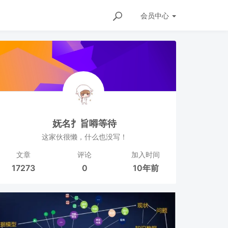
会员
中心
妩名扌旨嘚等待
这家伙很懒，什么也没写！
文章
评论
加入时间
17273
0
10年前