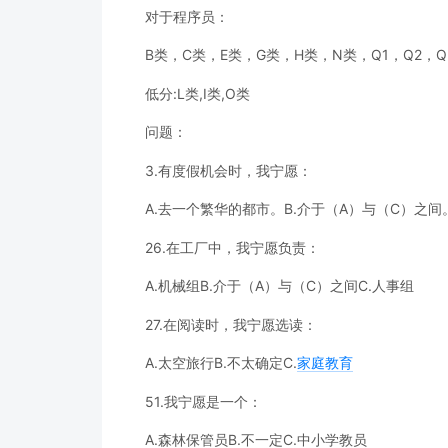
对于程序员：
B类，C类，E类，G类，H类，N类，Q1，Q2，Q
低分:L类,I类,O类
问题：
3.有度假机会时，我宁愿：
A.去一个繁华的都市。B.介于（A）与（C）之间
26.在工厂中，我宁愿负责：
A.机械组B.介于（A）与（C）之间C.人事组
27.在阅读时，我宁愿选读：
A.太空旅行B.不太确定C.
家庭
教育
51.我宁愿是一个：
A.森林保管员B.不一定C.中小学教员