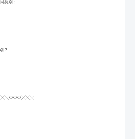
不同类别：
别？
○╳╳○○○╳╳╳