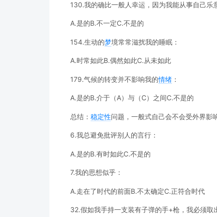
130.我的确比一般人幸运，因为我能从事自己乐
A.是的B.不一定C.不是的
154.生动的
梦
境常常滋扰我的睡眠：
A.时常如此B.偶然如此C.从未如此
179.气候的转变并不影响我的
情绪
：
A.是的B.介于（A）与（C）之间C.不是的
总结：
稳定性
问题，一般式自己会不会受外界影
6.我总避免批评别人的言行：
A.是的B.有时如此C.不是的
7.我的思想似乎：
A.走在了时代的前面B.不太确定C.正符合时代
32.假如我手持一支装有子弹的手+枪，我必须