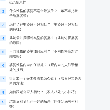
状态是怎样）
什么性格的婆婆不适合带孩子？（该不该把孩
2
子给婆婆带）
怎样了解婆婆好不好相处？（婆婆好不好相处
3
的特征）
儿媳最讨厌哪种类型的婆婆？（儿媳讨厌婆婆
4
的原因）
不同性格的婆婆如何应对？（不同性格应对详
5
细攻略）
婆婆性格内向如何相处？（跟内向的人和谐相
6
处的技巧）
培养出一个好丈夫需要怎么做？（培养好丈夫具
7
体的方法）
如何跟老公家人相处？（家人相处的小技巧）
8
结婚后和父母住一起的后果（同住到底有何利
9
弊）