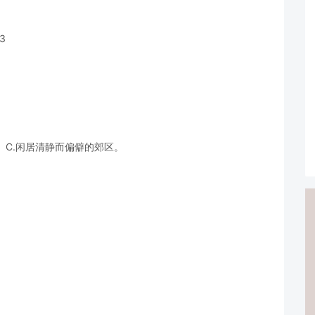
3
。C.闲居清静而偏僻的郊区。