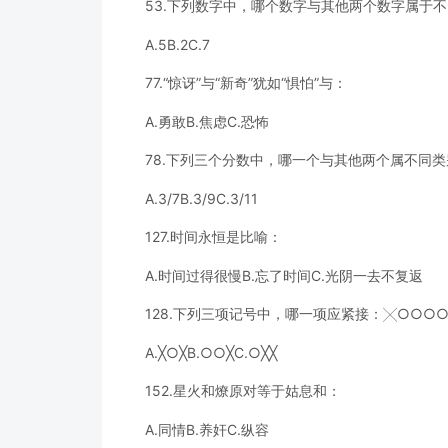
53.下列数字中，哪个数字与其他两个数字属于
A.5B.2C.7
77.“惊讶”与“新奇”犹如“惧怕”与：
A.勇敢B.焦虑C.恐怖
78.下列三个分数中，哪一个与其他两个属不同类
A.3/7B.3/9C.3/11
127.时间永恒是比喻：
A.时间过得很慢B.忘了时间C.光阴一去不复返
128.下列三项记号中，哪一项应紧接：╳○○○
A.╳○╳B.○○╳C.○╳╳
152.星火和燎原对等于姑息和：
A.同情B.养奸C.纵容