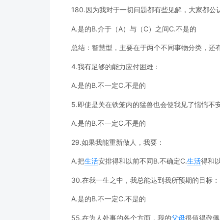
180.因为我对于一切问题都有些见解，大家都
A.是的B.介于（A）与（C）之间C.不是的
总结：智慧型，主要在于两个不同事物分类，还
4.我有足够的能力应付困难：
A.是的B.不一定C.不是的
5.即使是关在铁笼内的猛兽也会使我见了惴惴不
A.是的B.不一定C.不是的
29.如果我能重新做人，我要：
A.把
生活
安排得和以前不同B.不确定C.
生活
得和
30.在我一生之中，我总能达到我所预期的目标：
A.是的B.不一定C.不是的
55.在为人处事的各个方面，我的
父母
很值得敬佩