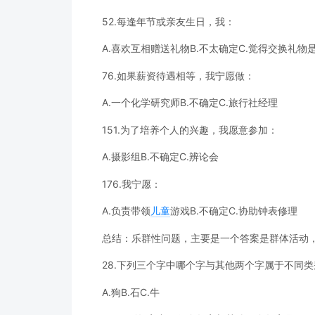
52.每逢年节或亲友生日，我：
A.喜欢互相赠送礼物B.不太确定C.觉得交换礼物
76.如果薪资待遇相等，我宁愿做：
A.一个化学研究师B.不确定C.旅行社经理
151.为了培养个人的兴趣，我愿意参加：
A.摄影组B.不确定C.辨论会
176.我宁愿：
A.负责带领
儿童
游戏B.不确定C.协助钟表修理
总结：乐群性问题，主要是一个答案是群体活动
28.下列三个字中哪个字与其他两个字属于不同类
A.狗B.石C.牛