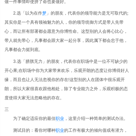
做一件事情即使拼了命也要做好。
2.选「以为在作
梦
」的朋友，代表你的领导能力是无可取代的;
其实你是一个具有领袖魅力的人，你的领导统御方式是带人先带
心，而让所有部署都会愿意为你博性命。这型别的人会将心比心，
带人就先带心，凡事都会跟大家一起分享，因此属下都会忠于他，
凡事都会力挺到底。
3.选「膀胱无力」的朋友，代表你在职场中是一位不可缺少的
开心果;在职场中你为大家带来欢乐，乐观开朗的态度让你博得好人
缘，而且也让人无法忽视你的存在!这型别的人在团体中很乐观开
朗，所以大家很喜欢跟他相处，除了专业能力之外，乐观积极的态
度使得大家无法忽略他的存在。
三
为了确定适应你的最佳
职业
，这里介绍一种简单的测试办法。
测试目的：看你对哪种
职业
的工作有极大的倾向值或有潜力，