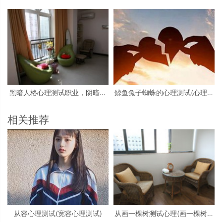
大学生心理测试小游戏活动
试看图)
黑暗人格心理测试职业，阴暗人
鲸鱼兔子蜘蛛的心理测试(心理测
格测试
试中羚羊蝴蝶和鲸鱼投射代表什
么)
相关推荐
从容心理测试(宽容心理测试)
从画一棵树测试心理(画一棵树怎
么看心理)