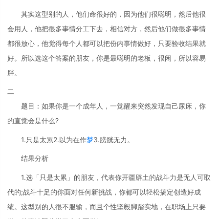
其实这型别的人，他们命很好的，因为他们很聪明，然后他很
会用人，他把很多事情分工下去，相信对方，然后他们做很多事情
都很放心，他觉得每个人都可以把份内事情做好，只要验收结果就
好。所以选这个答案的朋友，你是最聪明的老板，很闲，所以容易
胖。
二
题目：如果你是一个成年人，一觉醒来突然发现自己尿床，你
的直觉会是什么?
1.只是太累2.以为在作
梦
3.膀胱无力。
结果分析
1.选「只是太累」的朋友，代表你开疆辟土的战斗力是无人可取
代的;战斗十足的你面对任何新挑战，你都可以轻松搞定创造好成
绩。这型别的人很不服输，而且个性坚毅脚踏实地，在职场上只要