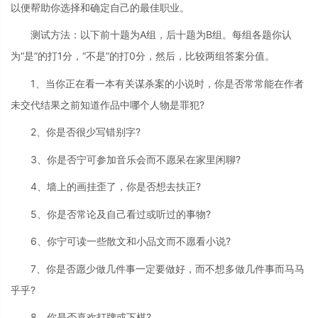
以便帮助你选择和确定自己的最佳职业。
测试方法：以下前十题为A组，后十题为B组。每组各题你认
为“是”的打1分，“不是”的打0分，然后，比较两组答案分值。
1、当你正在看一本有关谋杀案的小说时，你是否常常能在作者
未交代结果之前知道作品中哪个人物是罪犯?
2、你是否很少写错别字?
3、你是否宁可参加音乐会而不愿呆在家里闲聊?
4、墙上的画挂歪了，你是否想去扶正?
5、你是否常论及自己看过或听过的事物?
6、你宁可读一些散文和小品文而不愿看小说?
7、你是否愿少做几件事一定要做好，而不想多做几件事而马马
乎乎?
8、你是否喜欢打牌或下棋?