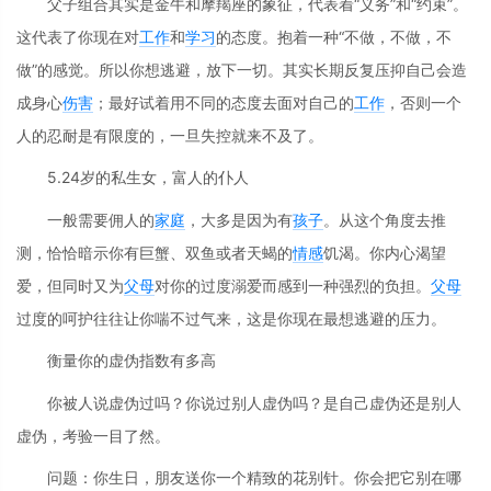
父子组合其实是金牛和摩羯座的象征，代表着“义务”和“约束”。
这代表了你现在对
工作
和
学习
的态度。抱着一种“不做，不做，不
做”的感觉。所以你想逃避，放下一切。其实长期反复压抑自己会造
成身心
伤害
；最好试着用不同的态度去面对自己的
工作
，否则一个
人的忍耐是有限度的，一旦失控就来不及了。
5.24岁的私生女，富人的仆人
一般需要佣人的
家庭
，大多是因为有
孩子
。从这个角度去推
测，恰恰暗示你有巨蟹、双鱼或者天蝎的
情感
饥渴。你内心渴望
爱，但同时又为
父母
对你的过度溺爱而感到一种强烈的负担。
父母
过度的呵护往往让你喘不过气来，这是你现在最想逃避的压力。
衡量你的虚伪指数有多高
你被人说虚伪过吗？你说过别人虚伪吗？是自己虚伪还是别人
虚伪，考验一目了然。
问题：你生日，朋友送你一个精致的花别针。你会把它别在哪