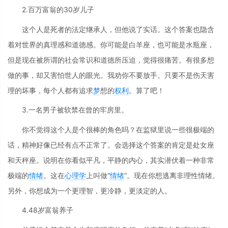
2.百万富翁的30岁儿子
这个人是死者的法定继承人，但他说了实话。这个答案也隐含
着对世界的真理感和道德感。你可能是白羊座，也可能是水瓶座，
但是现在被所谓的社会常识和道德所压迫，觉得很痛苦。有很多想
做的事，却又害怕世人的眼光。我劝你不要放手。只要不是伤天害
理的坏事，每个人都有追求
梦
想的
权利
。算了吧！
3.一名男子被软禁在曾的牢房里。
你不觉得这个人是个很棒的角色吗？在监狱里说一些很极端的
话，精神好像已经有点不正常了。会选择这个答案的肯定是处女座
和天秤座。说明在你看似平凡，平静的内心，其实潜伏着一种非常
极端的
情绪
。这在
心理学
上叫做“
情绪
”。现在你想逃离非理性情绪。
另外，你想成为一个更理智，更冷静，更淡定的人。
4.48岁富翁养子