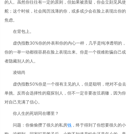
的人。虽然你往往有一定的原则，但如果被质疑，你会立刻见风使
舵；这个时候，社会阅历浅薄的你，或多或少会在脸上表现出你的
焦虑。
在背包上。
虚伪指数30%你的外表和你的内心一样，几乎是纯净透明的，
你的一举一动都很容易在脸上表现出来。你是一个很难欺骗自己或
者隐藏别人的人。
凌锦尚
虚伪指数50%你是一个很有主见的人，但是聪明，绝对不会去
单挑。反而会选择性的窥探别人，但不一定非要改弦易辙，因为你
对自己充满了信心。
你人生的死胡同在哪里？
问题：你偷偷攒了很久的私房
钱
，终于得到了你想要很久的小
狗。没想到，回家打开笼子后，小狗不知道是怕生还是怎么的，竟