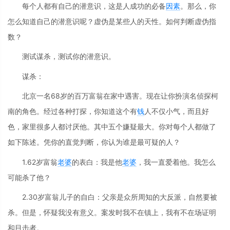
每个人都有自己的潜意识，这是人成功的必备
因素
。那么，你
怎么知道自己的潜意识呢？虚伪是某些人的天性。如何判断虚伪指
数？
测试谋杀，测试你的潜意识。
谋杀：
北京一名68岁的百万富翁在家中遇害。现在让你扮演名侦探柯
南的角色。经过各种打探，你知道这个有
钱
人不仅小气，而且好
色，家里很多人都讨厌他。其中五个嫌疑最大。你对每个人都做了
如下陈述。凭你的直觉判断，你认为谁是最可疑的人？
1.62岁富翁
老婆
的表白：我是他
老婆
，我一直爱着他。我怎么
可能杀了他？
2.30岁富翁儿子的自白：父亲是众所周知的大反派，自然要被
杀。但是，怀疑我没有意义。案发时我不在镇上，我有不在场证明
和目击者。