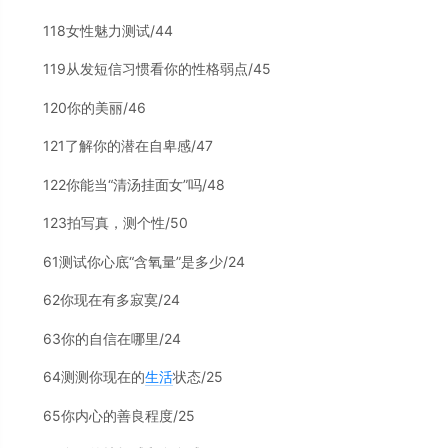
118女性魅力测试/44
119从发短信习惯看你的性格弱点/45
120你的美丽/46
121了解你的潜在自卑感/47
122你能当“清汤挂面女”吗/48
123拍写真，测个性/50
61测试你心底“含氧量”是多少/24
62你现在有多寂寞/24
63你的自信在哪里/24
64测测你现在的
生活
状态/25
65你内心的善良程度/25