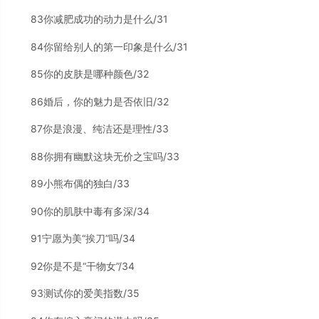
83你减肥成功的动力是什么/31
84你留给别人的第一印象是什么/31
85你的皮肤是哪种颜色/32
86婚后，你的魅力是否依旧/32
87你是浪漫、纯洁还是理性/33
88你拥有幽默这块无价之宝吗/33
89小熊布偶的独白/33
90你的肌肤中毒有多深/34
91宁愿为美“挨刀”吗/34
92你是不是“干物女”/34
93测试你的爱美指数/35