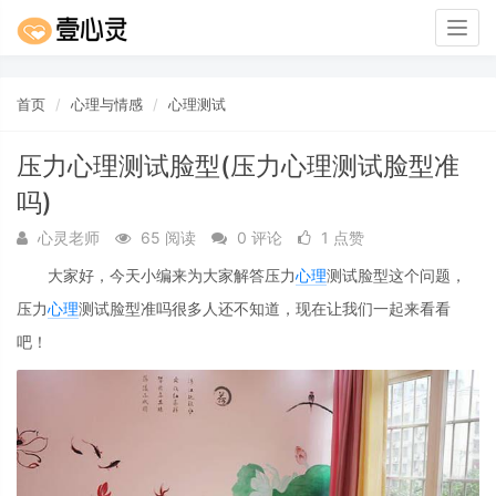
Togg
navig
首页
心理与情感
心理测试
压力心理测试脸型(压力心理测试脸型准
吗)
心灵老师
65 阅读
0 评论
1 点赞
大家好，今天小编来为大家解答压力
心理
测试脸型这个问题，
压力
心理
测试脸型准吗很多人还不知道，现在让我们一起来看看
吧！