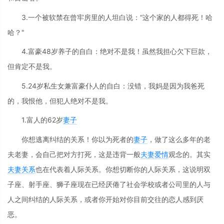
3.一个被软禁在曾牢房里的人坦白说：“这个家的人都得死！哈
哈？"
4.富豪48岁养子的自白：绝对不是我！虽然我担心欠下巨款，
但肯定不是我。
5.24岁私生女兼富豪仆人的自白：没错，我妈是因为我爸死
的，我恨他，但犯人绝对不是我。
1.富人的62岁
妻子
你想逃离纠结的关系！你以为死者的
妻子
，做了这么多年的老
夫老妻，会自己把对方打死，这是违背一般
夫妻
爱情
观念的。其实
夫妻关系
也在代表着人际关系。你想切断你的人际关系，这说明双
子座、射手座、狮子座现在已经厌倦了社会学校或者公司里的人与
人之间纠结的人际关系，或者你开始对你目前交往的恋人感到厌
恶。