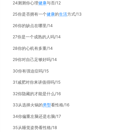
24测测你心理
健康
与否/12
25你是否拥有一个
健康
的
生活
方式/13
26你的缺点在哪里/14
27你是一个成熟的人吗/14
28你的心机有多重/14
29你对自己足够好吗/14
30你有强迫症吗/15
31减肥对你来讲值得吗/15
32你隐藏的才能是什么/16
33从选择火锅的
类型
看性格/16
34你偏重左脑还是右脑/17
35从睡觉姿势看性格/18