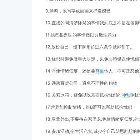
9.涂鸭，以写字或画画来抒发感受
10.直接的问清楚怀疑的事情我到底是不是在装抑
11.找些很乏味的事情做以分散注意力
12.放松自己，慢下脚步超过六条你就抑郁了。
13.忧郁时避免做重大决定，以免决策错误使忧
14.即使情绪低落，还是要
尊重
他人，不可迁怒他
15.远离百货公司，避免不理性的购物
16.关紧冰箱，避免以吃东西抵抗忧郁的
冲动
测忧
17.营养能控制情绪，维B群可以帮助抵抗忧郁
18.尽量外出,不要待在家里,以免使情绪更低落,
19.参加活动,令生活充实,减少今自己胡思乱想的