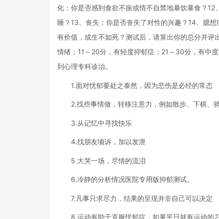
化：你是否感到食欲不振或情不自禁地暴饮暴食？12
睡？13、丧失：你是否丧失了对性的兴趣？14、臆
有价值，或生不如死？测试后，请算出你的总分并评出
情绪；11～20分，有轻度抑郁症；21～30分，有
到心理专科诊治。
1.面对忧郁要处之泰然，因为悲伤是必经的常态
2.找些事情做，转移注意力，例如散步、下棋、
3.从记忆中寻找快乐
4.找朋友顷诉，加以发泄
5.大哭一场，尽情的流泪
6.冷静的分析情况医院专用版抑郁测试。
7.凡事只求尽力，结果的呈现并非自己可以决定
8.运动有助于克服忧郁症，如果平日就有运动的