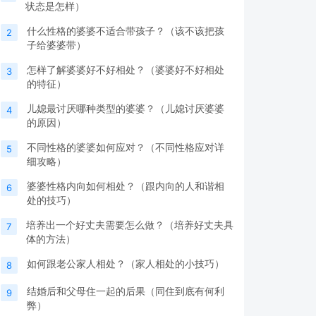
状态是怎样）
什么性格的婆婆不适合带孩子？（该不该把孩
2
子给婆婆带）
怎样了解婆婆好不好相处？（婆婆好不好相处
3
的特征）
儿媳最讨厌哪种类型的婆婆？（儿媳讨厌婆婆
4
的原因）
不同性格的婆婆如何应对？（不同性格应对详
5
细攻略）
婆婆性格内向如何相处？（跟内向的人和谐相
6
处的技巧）
培养出一个好丈夫需要怎么做？（培养好丈夫具
7
体的方法）
如何跟老公家人相处？（家人相处的小技巧）
8
结婚后和父母住一起的后果（同住到底有何利
9
弊）