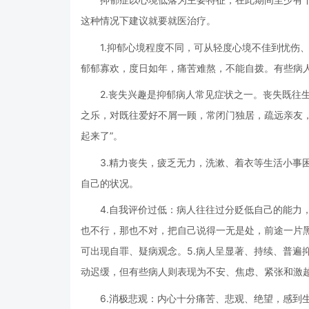
这种情况下建议就要就医治疗。
1.抑郁心境程度不同，可从轻度心境不佳到忧伤
郁郁寡欢，度日如年，痛苦难熬，不能自拨。有些病
2.丧失兴趣是抑郁病人常见症状之一。丧失既往
之乐，对既往爱好不屑一顾，常闭门独居，疏远亲友，
起来了”。
3.精力丧失，疲乏无力，洗漱、着衣等生活小事困
自己的状况。
4.自我评价过低：病人往往过分贬低自己的能力
也不行，那也不对，把自己说得一无是处，前途一片
可出现自罪、疑病观念。5.病人呈显著、持续、普遍
动迟缓，但有些病人则表现为不安、焦虑、紧张和激
6.消极悲观：内心十分痛苦、悲观、绝望，感到