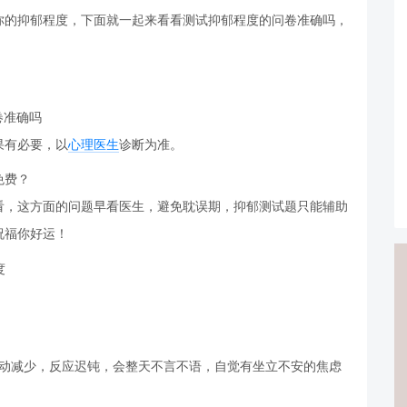
你的抑郁程度，下面就一起来看看测试抑郁程度的问卷准确吗，
卷准确吗
果有必要，以
心理医生
诊断为准。
免费？
看，这方面的问题早看医生，避免耽误期，抑郁测试题只能辅助
祝福你好运！
度
动减少，反应迟钝，会整天不言不语，自觉有坐立不安的焦虑