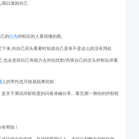
况,藉以激励自己
自己的
行为
抑郁症的人看得懂的图。
要记下来,待自己回头看看时知道自己原来不是这么的没有用处
己,也会觉得自己有能力去对抗忧郁/伤害自己的念头抑郁自评量
感
上的寄托也可较易脱离忧郁
，是关于测试抑郁程度的问卷准确分享。看完测一测你的抑郁程
你有帮助！
下述症状中的四项，且持续两周以上，才可以判断为抑郁症的，