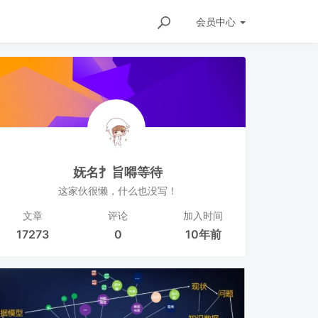
会员
中心
妩名扌旨嘚等待
这家伙很懒，什么也没写！
文章
评论
加入时间
17273
0
10年前