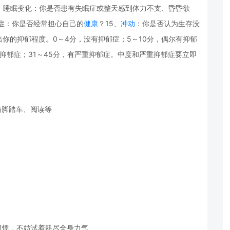
、睡眠变化：你是否患有失眠症或整天感到体力不支、昏昏欲
想症：你是否经常担心自己的
健康
？15、
冲动
：你是否认为生存没
你的抑郁程度。0～4分，没有抑郁症；5～10分，偶尔有抑郁
中度抑郁症；31～45分，有严重抑郁症。中度和严重抑郁症要立即
骑脚踏车、阅读等
习惯，不妨试着耗尽全身力气