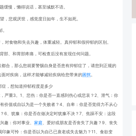
问题缓慢，懒得说话，甚至缄默不语。
望，悲观厌世，感觉度日如年，生不如死。
郁。
着，对食物和失去兴趣，体重减轻。真抑郁和假抑郁的区别。
、背部、和胃部疼痛，可检查后没有发现任何问题。
状都合，那么您就要警惕自身是否患有抑郁症了，请您到正规的
去面对疾病，这样才能够减轻疾病给您带来的
困扰
。
抑郁症，想知道抑郁程度是多少
2，严重3。1、悲伤：你是否一直感到伤心或悲哀？2、泄气：你
没有价值或自以为是一个失败者？4、自卑：你是否觉得力不从心
？6、犹豫：你是否在做决定时犹豫不决？7、焦躁不安：这段
兴趣：你对事业、
家庭
、爱好或朋友是否丧失了兴趣？9、丧失
我印象可怜：你是否以为自己已衰老或失去魅力？11、食欲变