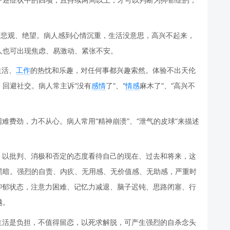
、悲观、绝望。病人感到心情沉重，生活没意思，高兴不起来，
人也可出现焦虑、易激动、紧张不安。
生活、
工作
的热忱和乐趣，对任何事都兴趣索然。体验不出天伦
回避社交。病人常主诉“没有
感情
了”、“
情感
麻木了”、“高兴不
难费劲，力不从心。病人常用“精神崩溃”、“泄气的皮球”来描述
，以批判、消极和否定的态度看待自己的现在、过去和将来，这
黑暗。强烈的自责、内疚、无用感、无价值感、无助感，严重时
抑郁状态，注意力困难、记忆力减退、脑子迟钝、思路闭塞、行
越。
生活是负担，不值得留恋，以死求解脱，可产生强烈的自杀念头