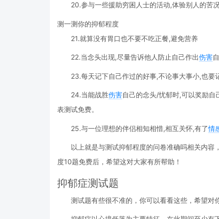
20.参与一些援助穷困人士的活动,体验别人的苦
测一测你的抑郁程度
21.就算没有胃口也不要不吃正餐,避免营养
22.当念头出现,尽量告诉他人防止自己作出
伤害
23.每天记下自己作过的好事,不论事大事小,也
24.当能战胜
伤害
自己的念头/忧郁时,可以奖励自
表测试免费。
25.与一位理想的伴侣相知相惜,相互关怀,有了
情
以上就是与测试抑郁程度的问卷准确吗相关内容
度10题免费后，希望这对大家有所帮助！
抑郁症测试题
测试题有些很不准的，你可以看看这些，希望对
抑郁症以心境低落为主要特征，在此期间至少有