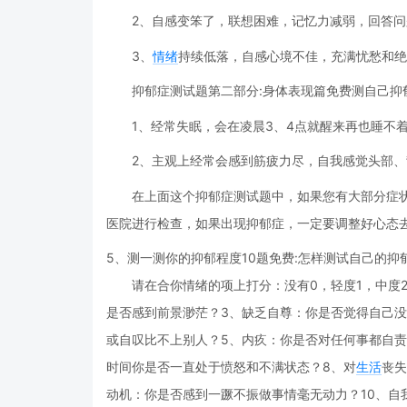
2、自感变笨了，联想困难，记忆力减弱，回答
3、
情绪
持续低落，自感心境不佳，充满忧愁和绝
抑郁症测试题第二部分:身体表现篇免费测自己抑
1、经常失眠，会在凌晨3、4点就醒来再也睡不
2、主观上经常会感到筋疲力尽，自我感觉头部
在上面这个抑郁症测试题中，如果您有大部分症
医院进行检查，如果出现抑郁症，一定要调整好心态
5、测一测你的抑郁程度10题免费:怎样测试自己的
请在合你情绪的项上打分：没有0，轻度1，中度
是否感到前景渺茫？3、缺乏自尊：你是否觉得自己
或自叹比不上别人？5、内疚：你是否对任何事都自责
时间你是否一直处于愤怒和不满状态？8、对
生活
丧失
动机：你是否感到一蹶不振做事情毫无动力？10、自