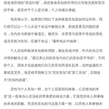
就造成所谓的“牵连纠葛”，虽然集体良知的作用往往导致负面和盲目
的平衡，甚至对于个人是灾难，个人却难以僭越。
海灵格认为，如果我们明白了这种家族良知是如何运作的，我
们就可以让一个人从这个命运中解脱出来，那就是看见问题的源
头，在内在与家族中被遗忘、被排斥、在受害与加害中牵连的系统
成员安抚与告别，臣服于命运，“谦卑地从中抽身”。
个人良知和集体良知都有局限，都会形成冲突，作为良知之间
冲突的解决之道，“通过承认别的良知与自己的良知是平等的”，不同
的个人、团体才会超越他们自己的良知而成长起来，这种超越的力
量就是灵性，海灵格早期称之为“灵性良知”或“第三良知”，后期改
为“良知的超越”。
灵性与个人良知一样，在个人层面得到体验，心灵移动的本
质“是一股来自心灵深处的带着爱的移动力量，它接受所有人和事物
的本来的面貌。而灵性良知则与这股力量一致，以所有人和事物本