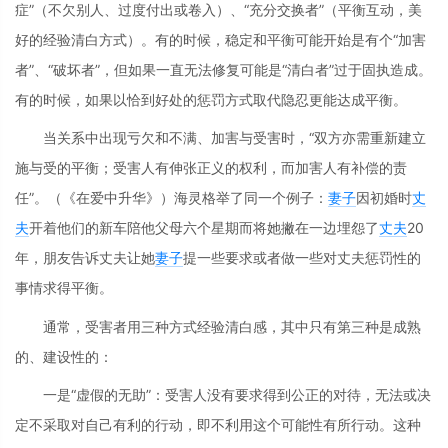
症”（不欠别人、过度付出或卷入）、“充分交换者”（平衡互动，美
好的经验清白方式）。有的时候，稳定和平衡可能开始是有个“加害
者”、“破坏者”，但如果一直无法修复可能是“清白者”过于固执造成。
有的时候，如果以恰到好处的惩罚方式取代隐忍更能达成平衡。
当关系中出现亏欠和不满、加害与受害时，“双方亦需重新建立
施与受的平衡；受害人有伸张正义的权利，而加害人有补偿的责
任”。（《在爱中升华》）海灵格举了同一个例子：
妻子
因初婚时
丈
夫
开着他们的新车陪他父母六个星期而将她撇在一边埋怨了
丈夫
20
年，朋友告诉丈夫让她
妻子
提一些要求或者做一些对丈夫惩罚性的
事情求得平衡。
通常，受害者用三种方式经验清白感，其中只有第三种是成熟
的、建设性的：
一是“虚假的无助”：受害人没有要求得到公正的对待，无法或决
定不采取对自己有利的行动，即不利用这个可能性有所行动。这种