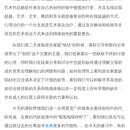
艺术作品都是作者在自己的创伤经验中慢慢的疗愈，并且实现自我
超越。艺术、文学、舞蹈和音乐都是修复创伤和自我超越的方式。
心理治疗的一个分支就是艺术表达治疗，通过音乐舞动和绘画等非
语言的艺术表达方式来达到情绪创伤的重新整合。
在我们第二天体验原生家庭“情结”的时候，课程引导和群内分享
就带出了“创伤”这个沉重的主题，我们也暴露出一些耿耿于怀的讨债
的心理，同时我们在延展分享和讨论中也提到如何通过理解父母的
成长背景去理解他们的局限和问题，如何在理性上看到原生家庭缺
陷好比沉没成本决定了讨债的徒劳，看到我们可以积极寻求其他的
途径去获得新的关系和情感体验以在一定程度上弥补早期的缺失，
并在成人的位置上获得全新的力量和认知。
今天的课程带领我们进一步用更宽广的视角去看待创伤中的代
际传递、去看到代际追债中的“冤冤相报何时了”，看到我们其实可以
通过跟过去的分离追寻
未来
更多的可能性......在今天的修习中，有的