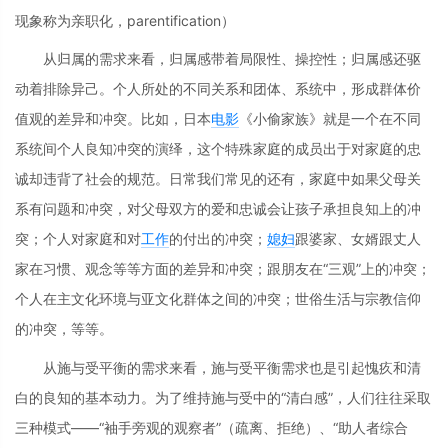
现象称为亲职化，parentification）
从归属的需求来看，归属感带着局限性、操控性；归属感还驱
动着排除异己。个人所处的不同关系和团体、系统中，形成群体价
值观的差异和冲突。比如，日本
电影
《小偷家族》就是一个在不同
系统间个人良知冲突的演绎，这个特殊家庭的成员出于对家庭的忠
诚却违背了社会的规范。日常我们常见的还有，家庭中如果父母关
系有问题和冲突，对父母双方的爱和忠诚会让孩子承担良知上的冲
突；个人对家庭和对
工作
的付出的冲突；
媳妇
跟婆家、女婿跟丈人
家在习惯、观念等等方面的差异和冲突；跟朋友在“三观”上的冲突；
个人在主文化环境与亚文化群体之间的冲突；世俗生活与宗教信仰
的冲突，等等。
从施与受平衡的需求来看，施与受平衡需求也是引起愧疚和清
白的良知的基本动力。为了维持施与受中的“清白感”，人们往往采取
三种模式——“袖手旁观的观察者”（疏离、拒绝）、“助人者综合