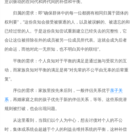
意识驱动的在同代和跨代间的补偿和平衡。
归属的需求：即“确保群体中的每一位都拥有相同归属于团体的
权利要”，“这份良知会接受被驱逐的人，以及被误解的、被遗忘的和
已经过世的人。于是这份良知尝试重新建立已经失去的完整性，它
会让这位被排除在外的成员被另一位成员所代表。这就会成为后者
的命运，而他对此一无所知，也不明白其中的联结”。
平衡的需求：个人良知对于平衡的满足是通过施与受双方的互
动，而家族良知对平衡的满足是将“对先辈的不公平由无辜的后辈重
复”。
序位的需求：家族里按先来后到，一般伴侣关系优于
亲子关
系
，再婚家庭之前的孩子优先于新的伴侣关系，等等。这些系统潜
规则被打破，也会出现问题。
从这里看到，当我们以个人为中心，想去讨债对个人的不公
时，集体或系统会超越于个人的利益去维持系统的平衡，这种补偿