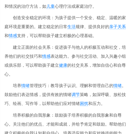
和情况的治疗方法，如
儿童
心理疗法或家庭治疗。
创造安全稳定的环境：为孩子提供一个安全、稳定、温暖的家
庭环境是重要的。建立稳定的日常
生活
规律、提供良好的
亲子关系
和
情感
支持，可以帮助孩子建立积极的心理基础。
建立正面的社会关系：促进孩子与他人的积极互动和社交，培
养他们的社交技巧和
情感
表达能力。参与社交活动、加入兴趣小组
或俱乐部，可以帮助孩子建立
健康
的社交关系，增加自信心和自尊
心。
培养
情绪
管理技巧：教导孩子认识、理解和管理自己的
情绪
。
鼓励他们表达情感，提供有效的情绪
调节
策略，如深呼吸、放松技
巧、绘画、写作等，以帮助他们应对情绪
困扰
和压力。
培养积极的自我形象：鼓励孩子培养积极的自我形象和自尊
心。关注他们的优点、才能和成就，并给予肯定和鼓励。帮助他们
建立积极的自我认知和自信心，培养适应能力和应对挑战的能力。