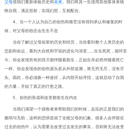
父母
借我们重新体验历史和
未来
。我们终其一生借用其他客体来镜
映自我，满足投射，实现幻想，互相配合。
4、当一个人认为自己的创伤和痛苦没有得到承认和修复的时
候，对父母的怨念会生生不息
当你了解过父母祖辈的历史和经历，当你看到整个人类历史的
悲剧和命运，看到大自然和宇宙的进化与演变……生生死死，循环至
今。你会发现所有的毁灭都伴随着新生，正如生存必然伴随着死亡
一样。你会发现你的创伤源头若从外部追溯，将无穷无尽，没有尽
头。因此，你必须换一种途径，从内部开始寻找，这就启动了自我
的力量，开始了真正的疗愈之路。
5、创伤的形成和改变都发生在内在
当我们渴望一个拯救者来帮助我们的时候，反应的正是我们的
脆弱与无助，这样的恐惧造就了全能父母的幻象。很多人会停留在
过去的创伤中，认为需要去改变过去发生的事实，否则将无法改变