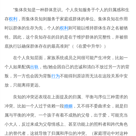
“集体良知是一种群体意识。个人良知服务于个人的归属感和生
存
权利
，而集体良知则服务于家庭或群体的单位。集体良知在作用
时以群体的生存为先，个人的
权利
则可能以维持群体生存之名被牺
牲。因此，这个良知存在的目的是在于维护群体的完整性，并被彻
底执行以确保群体存在的最高准则”（《在爱中升华》）
在个人良知层面，家族系统成员之间很可能产生冲突，比如一
个人如果配偶
出轨
，他/她会因自己的忠诚和清白不放过另一方的背
叛，另一方也会因为背叛
行为
不能得到原谅而无法在这段关系中安
放，只能离得更远。
良知的冲突还表现在上面提及的归属、平衡与序位三种需求的
冲突。比如一个人过于依赖一段
婚姻
，又不得不委曲求全，就是归
属与平衡的冲突。一个孩子有着不成熟的父母，出于爱，可能充当
小大人，反过来成为父母情感上、甚至功能上的照料者和跨代角色
上的替代者，这就导致了归属和序位的冲突。（家庭理论中对这种