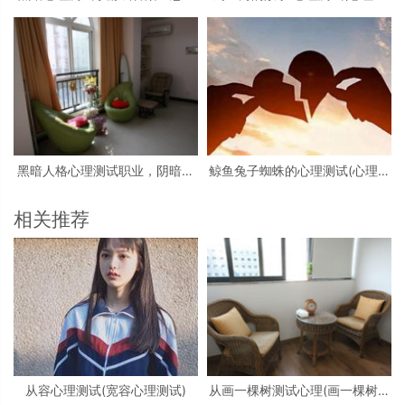
大学生心理测试小游戏活动
试看图)
黑暗人格心理测试职业，阴暗人
鲸鱼兔子蜘蛛的心理测试(心理测
格测试
试中羚羊蝴蝶和鲸鱼投射代表什
么)
相关推荐
从容心理测试(宽容心理测试)
从画一棵树测试心理(画一棵树怎
么看心理)