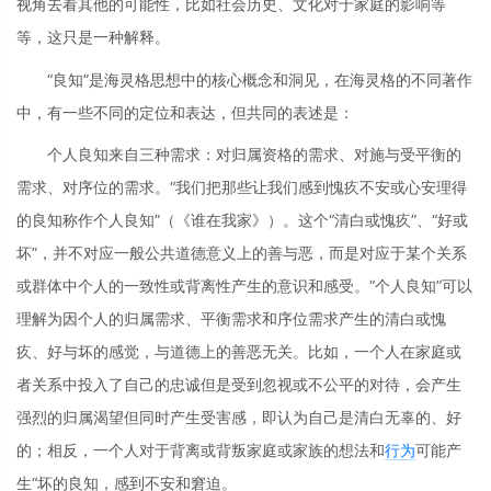
视角去看其他的可能性，比如社会历史、文化对于家庭的影响等
等，这只是一种解释。
“良知”是海灵格思想中的核心概念和洞见，在海灵格的不同著作
中，有一些不同的定位和表达，但共同的表述是：
个人良知来自三种需求：对归属资格的需求、对施与受平衡的
需求、对序位的需求。“我们把那些让我们感到愧疚不安或心安理得
的良知称作个人良知”（《谁在我家》）。这个“清白或愧疚”、“好或
坏”，并不对应一般公共道德意义上的善与恶，而是对应于某个关系
或群体中个人的一致性或背离性产生的意识和感受。“个人良知”可以
理解为因个人的归属需求、平衡需求和序位需求产生的清白或愧
疚、好与坏的感觉，与道德上的善恶无关。比如，一个人在家庭或
者关系中投入了自己的忠诚但是受到忽视或不公平的对待，会产生
强烈的归属渴望但同时产生受害感，即认为自己是清白无辜的、好
的；相反，一个人对于背离或背叛家庭或家族的想法和
行为
可能产
生“坏的良知，感到不安和窘迫。