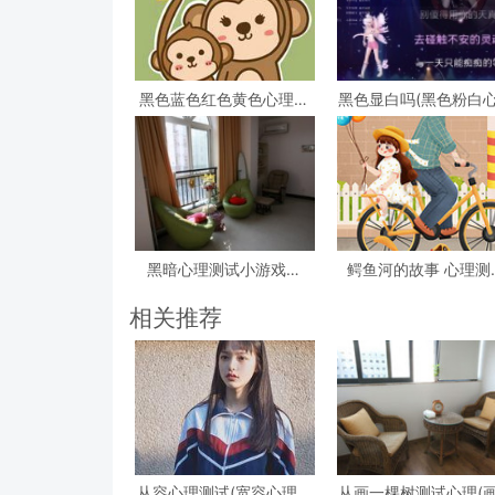
黑色蓝色红色黄色心理测
黑色显白吗(黑色粉白
试，心理测试 红色 黑色
测试准吗)
黄色 蓝色 白色 绿色分别
是什么
黑暗心理测试小游戏答
鳄鱼河的故事 心理测
案？急!!!大学生心理测试
(心理测试看图)
小游戏活动
相关推荐
从容心理测试(宽容心理测
从画一棵树测试心理(