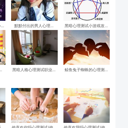
心理
默默付出的男人心理测
黑暗心理测试小游戏攻略
试，女生心理测试
心理测试小游戏
试
黑暗人格心理测试职业，
鲸鱼兔子蜘蛛的心理测试
阴暗人格测试
(心理测试中羚羊蝴蝶和鲸
鱼投射代表什么)
画一
他喜欢你吗心理测试(他喜
他喜欢我吗心理测试(他喜