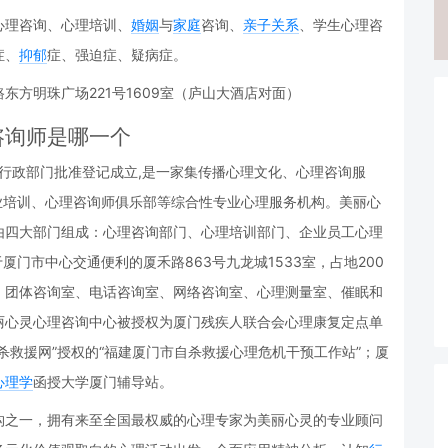
心理咨询、心理培训、
婚姻
与
家庭
咨询、
亲子关系
、学生心理咨
症、
抑郁
症、强迫症、疑病症。
方明珠广场221号1609室（庐山大酒店对面）
咨询师是哪一个
商行政部门批准登记成立,是一家集传播心理文化、心理咨询服
业培训、心理咨询师俱乐部等综合性专业心理服务机构。美丽心
由四大部门组成：心理咨询部门、心理培训部门、企业员工心理
厦门市中心交通便利的厦禾路863号九龙城1533室，占地200
、团体咨询室、电话咨询室、网络咨询室、心理测量室、催眠和
丽心灵心理咨询中心被授权为厦门残疾人联合会心理康复定点单
杀救援网”授权的“福建厦门市自杀救援心理危机干预工作站”；厦
心理学
函授大学厦门辅导站。
构之一，拥有来至全国最权威的心理专家为美丽心灵的专业顾问