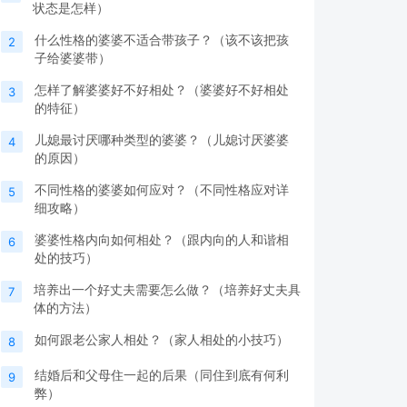
状态是怎样）
什么性格的婆婆不适合带孩子？（该不该把孩
2
子给婆婆带）
怎样了解婆婆好不好相处？（婆婆好不好相处
3
的特征）
儿媳最讨厌哪种类型的婆婆？（儿媳讨厌婆婆
4
的原因）
不同性格的婆婆如何应对？（不同性格应对详
5
细攻略）
婆婆性格内向如何相处？（跟内向的人和谐相
6
处的技巧）
培养出一个好丈夫需要怎么做？（培养好丈夫具
7
体的方法）
如何跟老公家人相处？（家人相处的小技巧）
8
结婚后和父母住一起的后果（同住到底有何利
9
弊）