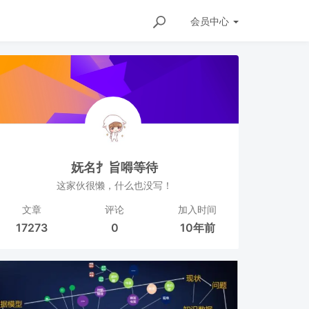
会员
中心
妩名扌旨嘚等待
这家伙很懒，什么也没写！
文章
评论
加入时间
17273
0
10年前