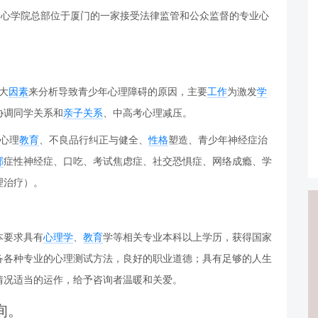
辽心学院总部位于厦门的一家接受法律监管和公众监督的专业心
大
因素
来分析导致青少年心理障碍的原因，主要
工作
为激发
学
协调同学关系和
亲子关系
、中高考心理减压。
心理
教育
、不良品行纠正与健全、
性格
塑造、青少年神经症治
郁
症性神经症、口吃、考试焦虑症、社交恐惧症、网络成瘾、学
理治疗）。
本要求具有
心理学
、
教育
学等相关专业本科以上学历，获得国家
备各种专业的心理测试方法，良好的职业道德；具有足够的人生
情况适当的运作，给予咨询者温暖和关爱。
询。