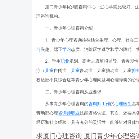
厦门青少年{心理}咨询中心，辽心学院比较好。
理咨询机构。
一、青少年心理咨询介绍
1、青少年心理咨询往往结合生理、心理、社会三
习
兴趣、端正
学习
态度、消除厌学逃学和学习障碍、
2、学生
职业
规划、高考志愿填报辅导、青春期性
疗（
儿童
自闭症、
儿童
多动症、儿童抽动症、儿童
抑
校适应不良综合症等青少年心理问题与心理障碍的心
二、青少年心理咨询从业要求
从事青少年心理咨询的
咨询师
工作
的
心理医生
基
劳动部心理
咨询师
职业
技能资格认证。其次，还要具
经历和社会经验；具有充分的灵活性，能够针对具体
求厦门心理咨询 厦门青少年心理咨