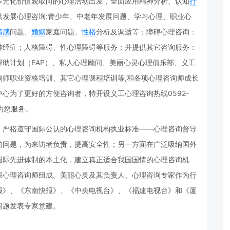
多元化价值观取向的心理活动出发，全面应用精神分析、认知
行
供发展心理咨询:青少年、中老年发展问题、学习心理、职业心
情感
问题、
婚姻
家庭问题、
性格
分析及调适等；障碍心理咨询：
神经症；人格障碍、性心理障碍等服务；并提供其它咨询服务：
助计划（EAP）、私人心理顾问、美丽心灵心理俱乐部、义工
询师职业资格培训、其它心理课程培训等,和各项心理咨询师成长
心为了更好的方便咨询者，特开设义工心理咨询热线0592-
为您服务。
，严格遵守国际公认的心理咨询机构执业标准——心理咨询督导
的问题，为来访者负责，提高安全性；另一方面在广泛吸纳国外
国际先进体制的本土化，建立真正适合我国国情的心理咨询机
深心理咨询师组成。美丽心灵及其负责人、心理咨询专家作为行
报》、《东南快报》、《中央电视台》、《福建电视台》和《厦
问题发表专家意建。