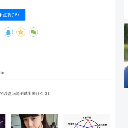
点赞(
16
)
html
的沙盘吗能测试出来什么呀)