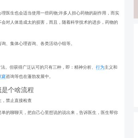
。
心理医生也会适当使用一些药物;许多人担心药物的副作用，而实
不会对人体造成太的损害，而且，随着科学技术的进步，药物的
咨询、集体心理咨询、各类活动小组等。
方法。但获得广泛认可的只有三种，即：精神分析、
行为
主义和
家庭
咨询等也在蓬勃发展中。
概是个啥流程
生，禁止直接检查
简单的聊聊天，把自己心里想说的说出来，告诉医生，医生帮你