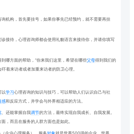
咨询机构，首先要挂号，如果你事先已经预约，就不需要再挂
初诊接待，心理咨询师都会使用礼貌语言来接待你，并请你填写
得到哪方面的帮助，“你来我们这里，希望在哪些
父母
得到我们的
样会吓着来访者或者加重来访者的防卫心理。
可以
学习
心理咨询的知识与技巧，可以帮助人们认识自己与社
情感
和反应方式，并学会与外界相适应的方法。
扰
、还能掌握自我
调节
的方法，最终实现自我成长、自我发展。
方面，而且在服务的人群方面也是如此。
务（企业心理服务），服务
对象
就是世界500强的企业。世界