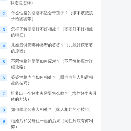
状态是怎样）
什么性格的婆婆不适合带孩子？（该不该把孩
2
子给婆婆带）
怎样了解婆婆好不好相处？（婆婆好不好相处
3
的特征）
儿媳最讨厌哪种类型的婆婆？（儿媳讨厌婆婆
4
的原因）
不同性格的婆婆如何应对？（不同性格应对详
5
细攻略）
婆婆性格内向如何相处？（跟内向的人和谐相
6
处的技巧）
培养出一个好丈夫需要怎么做？（培养好丈夫具
7
体的方法）
如何跟老公家人相处？（家人相处的小技巧）
8
结婚后和父母住一起的后果（同住到底有何利
9
弊）