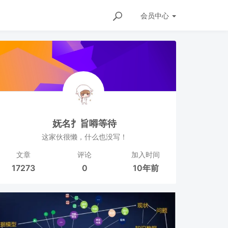
会员
中心
妩名扌旨嘚等待
这家伙很懒，什么也没写！
文章
评论
加入时间
17273
0
10年前