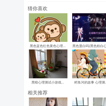
猜你喜欢
黑色蓝色红色黄色心理测
黑色显白吗(黑色粉白
试，心理测试 红色 黑色
测试准吗)
黄色 蓝色 白色 绿色分别
是什么
黑暗心理测试小游戏答
鳄鱼河的故事 心理测
案？急!!!大学生心理测试
(心理测试看图)
小游戏活动
相关推荐