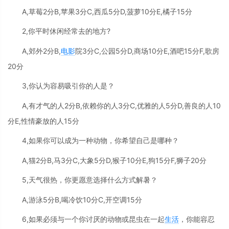
A,草莓2分B,苹果3分C,西瓜5分D,菠萝10分E,橘子15分
2,你平时休闲经常去的地方?
A,郊外2分B,
电影
院3分C,公园5分D,商场10分E,酒吧15分F,歌房
20分
3,你认为容易吸引你的人是？
A,有才气的人2分B,依赖你的人3分C,优雅的人5分D,善良的人10
分E,性情豪放的人15分
4,如果你可以成为一种动物，你希望自己是哪种？
A,猫2分B,马3分C,大象5分D,猴子10分E,狗15分F,狮子20分
5,天气很热，你更愿意选择什么方式解暑？
A,游泳5分B,喝冷饮10分C,开空调15分
6,如果必须与一个你讨厌的动物或昆虫在一起
生活
，你能容忍