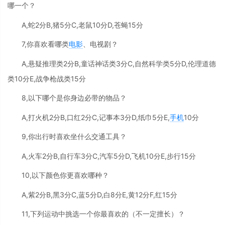
哪一个？
A,蛇2分B,猪5分C,老鼠10分D,苍蝇15分
7,你喜欢看哪类
电影
、电视剧？
A,悬疑推理类2分B,童话神话类3分C,自然科学类5分D,伦理道德
类10分E,战争枪战类15分
8,以下哪个是你身边必带的物品？
A,打火机2分B,口红2分C,记事本3分D,纸巾5分E,
手机
10分
9,你出行时喜欢坐什么交通工具？
A,火车2分B,自行车3分C,汽车5分D,飞机10分E,步行15分
10,以下颜色你更喜欢哪种？
A,紫2分B,黑3分C,蓝5分D,白8分E,黄12分F,红15分
11,下列运动中挑选一个你最喜欢的（不一定擅长）？