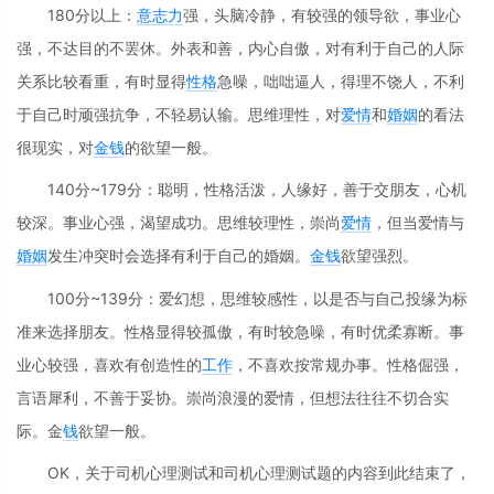
180分以上：
意志力
强，头脑冷静，有较强的领导欲，事业心
强，不达目的不罢休。外表和善，内心自傲，对有利于自己的人际
关系比较看重，有时显得
性格
急噪，咄咄逼人，得理不饶人，不利
于自己时顽强抗争，不轻易认输。思维理性，对
爱情
和
婚姻
的看法
很现实，对
金钱
的欲望一般。
140分~179分：聪明，性格活泼，人缘好，善于交朋友，心机
较深。事业心强，渴望成功。思维较理性，崇尚
爱情
，但当爱情与
婚姻
发生冲突时会选择有利于自己的婚姻。
金钱
欲望强烈。
100分~139分：爱幻想，思维较感性，以是否与自己投缘为标
准来选择朋友。性格显得较孤傲，有时较急噪，有时优柔寡断。事
业心较强，喜欢有创造性的
工作
，不喜欢按常规办事。性格倔强，
言语犀利，不善于妥协。崇尚浪漫的爱情，但想法往往不切合实
际。金
钱
欲望一般。
OK，关于司机心理测试和司机心理测试题的内容到此结束了，