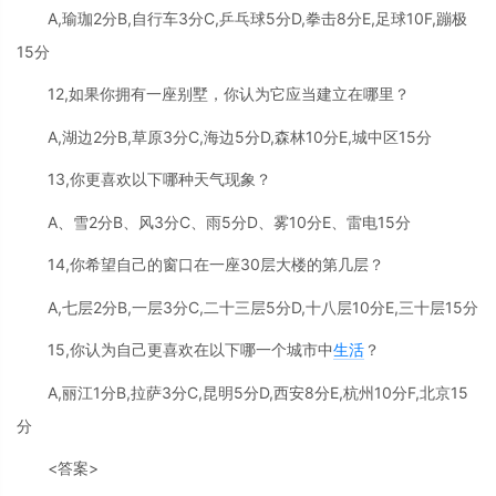
A,瑜珈2分B,自行车3分C,乒乓球5分D,拳击8分E,足球10F,蹦极
15分
12,如果你拥有一座别墅，你认为它应当建立在哪里？
A,湖边2分B,草原3分C,海边5分D,森林10分E,城中区15分
13,你更喜欢以下哪种天气现象？
A、雪2分B、风3分C、雨5分D、雾10分E、雷电15分
14,你希望自己的窗口在一座30层大楼的第几层？
A,七层2分B,一层3分C,二十三层5分D,十八层10分E,三十层15分
15,你认为自己更喜欢在以下哪一个城市中
生活
？
A,丽江1分B,拉萨3分C,昆明5分D,西安8分E,杭州10分F,北京15
分
<答案>