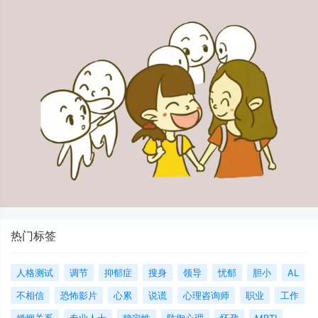
热门标签
人格测试
调节
抑郁症
搜身
领导
忧郁
胆小
AL
不相信
恐怖影片
心累
说谎
心理咨询师
职业
工作
婚姻关系
专业人士
稳定性
防御心理
怀孕
MBTI