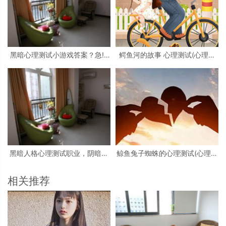
黑暗心理测试小游戏答案？急!!!
鳄鱼河的故事 心理测试(心理测
大学生心理测试小游戏活动
试看图)
黑暗人格心理测试职业，阴暗人
鲸鱼兔子蜘蛛的心理测试(心理测
格测试
试中羚羊蝴蝶和鲸鱼投射代表什
么)
相关推荐