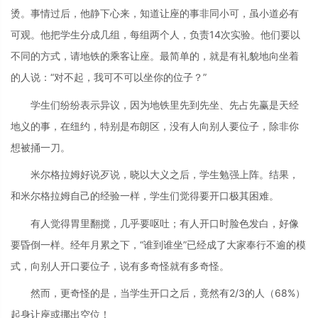
烫。事情过后，他静下心来，知道让座的事非同小可，虽小道必有
可观。他把学生分成几组，每组两个人，负责14次实验。他们要以
不同的方式，请地铁的乘客让座。最简单的，就是有礼貌地向坐着
的人说：“对不起，我可不可以坐你的位子？”
学生们纷纷表示异议，因为地铁里先到先坐、先占先赢是天经
地义的事，在纽约，特别是布朗区，没有人向别人要位子，除非你
想被捅一刀。
米尔格拉姆好说歹说，晓以大义之后，学生勉强上阵。结果，
和米尔格拉姆自己的经验一样，学生们觉得要开口极其困难。
有人觉得胃里翻搅，几乎要呕吐；有人开口时脸色发白，好像
要昏倒一样。经年月累之下，“谁到谁坐”已经成了大家奉行不逾的模
式，向别人开口要位子，说有多奇怪就有多奇怪。
然而，更奇怪的是，当学生开口之后，竟然有2/3的人（68%）
起身让座或挪出空位！