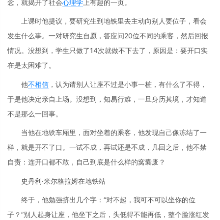
念，就揭开了社会
心理学
上有趣的一页。
上课时他提议，要研究生到地铁里去主动向别人要位子，看会
发生什么事。一对研究生自愿，答应问20位不同的乘客，然后回报
情况。没想到，学生只做了14次就做不下去了，原因是：要开口实
在是太困难了。
他
不相信
，认为请别人让座不过是小事一桩，有什么了不得，
于是他决定亲自上场。没想到，知易行难，一旦身历其境，才知道
不是那么一回事。
当他在地铁车厢里，面对坐着的乘客，他发现自己像冻结了一
样，就是开不了口。一试不成，再试还是不成，几回之后，他不禁
自责：连开口都不敢，自己到底是什么样的窝囊废？
史丹利·米尔格拉姆在地铁站
终于，他勉强挤出几个字：“对不起，我可不可以坐你的位
子？”别人起身让座，他坐下之后，头低得不能再低，整个脸涨红发