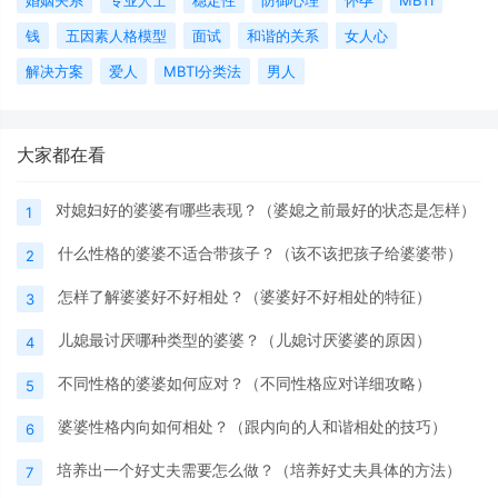
钱
五因素人格模型
面试
和谐的关系
女人心
解决方案
爱人
MBTI分类法
男人
大家都在看
对媳妇好的婆婆有哪些表现？（婆媳之前最好的状态是怎样）
1
什么性格的婆婆不适合带孩子？（该不该把孩子给婆婆带）
2
怎样了解婆婆好不好相处？（婆婆好不好相处的特征）
3
儿媳最讨厌哪种类型的婆婆？（儿媳讨厌婆婆的原因）
4
不同性格的婆婆如何应对？（不同性格应对详细攻略）
5
婆婆性格内向如何相处？（跟内向的人和谐相处的技巧）
6
培养出一个好丈夫需要怎么做？（培养好丈夫具体的方法）
7