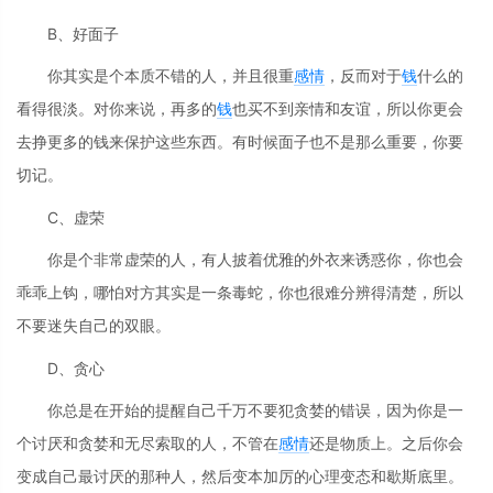
B、好面子
你其实是个本质不错的人，并且很重
感情
，反而对于
钱
什么的
看得很淡。对你来说，再多的
钱
也买不到亲情和友谊，所以你更会
去挣更多的钱来保护这些东西。有时候面子也不是那么重要，你要
切记。
C、虚荣
你是个非常虚荣的人，有人披着优雅的外衣来诱惑你，你也会
乖乖上钩，哪怕对方其实是一条毒蛇，你也很难分辨得清楚，所以
不要迷失自己的双眼。
D、贪心
你总是在开始的提醒自己千万不要犯贪婪的错误，因为你是一
个讨厌和贪婪和无尽索取的人，不管在
感情
还是物质上。之后你会
变成自己最讨厌的那种人，然后变本加厉的心理变态和歇斯底里。