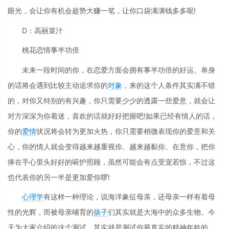
眼光，会让你有机会趁势大赚一笔，让你口袋满满钱多多呢!
D：高丽菜汁
桃花恋情事半功倍
未来一段时间的你，在恋爱方面会拥有事半功倍的好运。单身
的话将会遇到比较主动追求你的
对象
，来的这个人条件其实满不错
的，对你又特别的有兴趣，你只需要少少的透露一些爱意，就会让
对方深深为你着迷，喜欢的话就好好把握吧!如果已经有情人的话，
你的
爱情
状况将会转为更加火热，你只需要稍微表现你的爱意和关
心，你的情人就会变得越来越重视你、越来越黏你、在意你，把你
捧在手心里头好好的嗬护照顾，虽然可能会有点受宠若惊，不过这
也代表你的另一半是更加爱你啰!
心理学
有这样一种理论，说海洋象征母亲，还母亲一样有着母
性的光辉，而被母亲哺育的
孩子
们其实就是大海中的众多生物。今
天为大家介绍的这个测试，其实就是测试你最真实的精神年龄的，