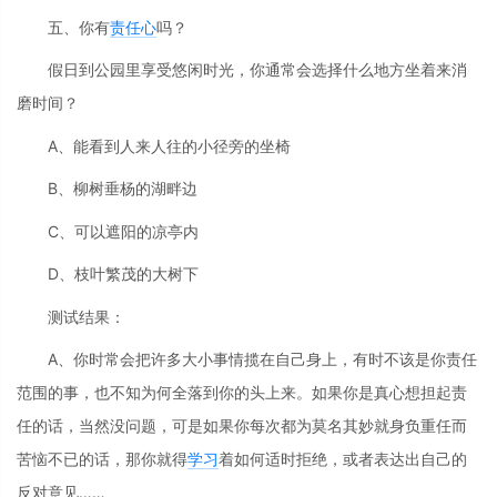
五、你有
责任心
吗？
假日到公园里享受悠闲时光，你通常会选择什么地方坐着来消
磨时间？
A、能看到人来人往的小径旁的坐椅
B、柳树垂杨的湖畔边
C、可以遮阳的凉亭内
D、枝叶繁茂的大树下
测试结果：
A、你时常会把许多大小事情揽在自己身上，有时不该是你责任
范围的事，也不知为何全落到你的头上来。如果你是真心想担起责
任的话，当然没问题，可是如果你每次都为莫名其妙就身负重任而
苦恼不已的话，那你就得
学习
着如何适时拒绝，或者表达出自己的
反对意见……