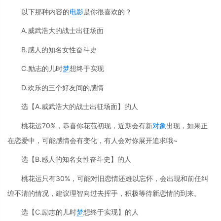
以下那种内容的
电影
是你很喜欢的？
A.威武浩大的战士出征场面
B.感人的知名女性奋斗史
C.励志的儿时
梦
想终于实现
D.欢乐的三个好友间的感情
选【A.威武浩大的战士出征场面】的人
桃花运70%，恭喜你花苞初现，近期会有新
对象
出现，如果正
在恋爱中，可能感情会有变化，有人会对你展开追求哦~
选【B.感人的知名女性奋斗史】的人
桃花运只有30%，可能对旧恋情还难以忘怀，会出现和前任纠
缠不清的情况，建议理智向过去挥手，积极等待新恋情的到来。
选【C.励志的儿时
梦
想终于实现】的人