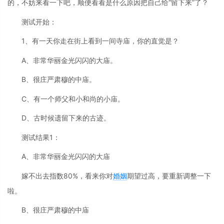
的，不妨来看一下吧，顺便看看是什么原因把自己给“留下来”了？
测试开始：
1、有一天你走在街上看到一间寺庙，你的直觉是？
A、非常华丽金光闪闪的大庙。
B、很庄严肃穆的中庙。
C、有一个师父和小和尚的小庙。
D、古时候遗留下来的古迹。
测试结果1：
A、非常华丽金光闪闪的大庙
嫁不出去指数80%，看来你对
婚姻
期望过高，要重新调整一下
啦。
B、很庄严肃穆的中庙