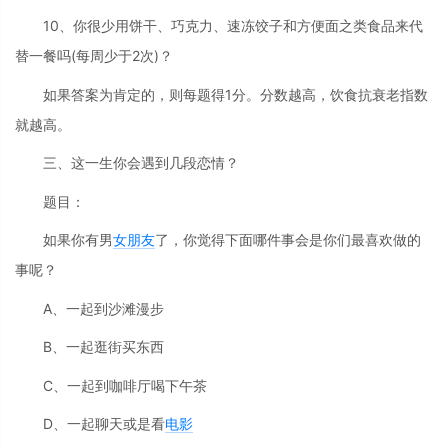
10、你很少用饼干、巧克力、速冻饺子和方便面之类食品来代
替一餐吗(每周少于2次)？
如果答案为肯定的，则每题得1分。分数越高，饮食抗衰老指数
就越高。
三、这一生你会遇到几段恋情？
题目：
如果你有男
女朋友
了，你觉得下面哪件事会是你们最喜欢做的
事呢？
A、一起到沙滩漫步
B、一起逛街买东西
C、一起到咖啡厅喝下午茶
D、一起聊天或是看
电影