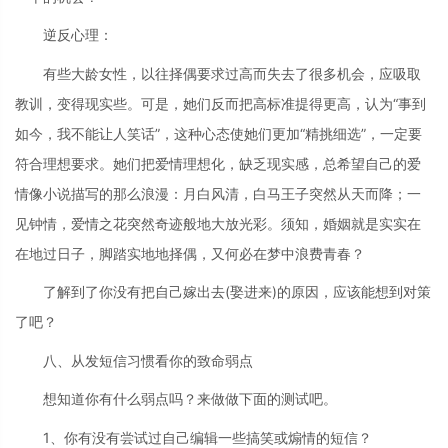
逆反心理：
有些大龄女性，以往择偶要求过高而失去了很多机会，应吸取
教训，变得现实些。可是，她们反而把高标准提得更高，认为“事到
如今，我不能让人笑话”，这种心态使她们更加“精挑细选”，一定要
符合理想要求。她们把爱情理想化，缺乏现实感，总希望自己的爱
情像小说描写的那么浪漫：月白风清，白马王子突然从天而降；一
见钟情，爱情之花突然奇迹般地大放光彩。须知，婚姻就是实实在
在地过日子，脚踏实地地择偶，又何必在梦中浪费青春？
了解到了你没有把自己嫁出去(娶进来)的原因，应该能想到对策
了吧？
八、从发短信习惯看你的致命弱点
想知道你有什么弱点吗？来做做下面的测试吧。
1、你有没有尝试过自己编辑一些搞笑或煽情的短信？