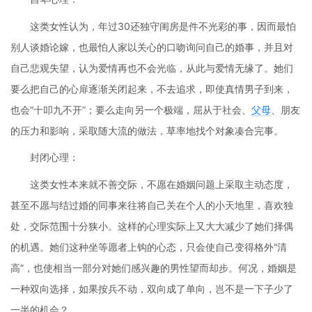
这类女性认为，年过30还独守闺房是件不光彩的事，因而最怕
别人谈婚论嫁，也最怕人家以关心的口吻询问自己的婚事，并且对
自己悲观失望，认为爱情再也不会光临，从此与爱情无缘了。她们
要么把自己的心扉逐渐关闭起来，不去追求，即使真情男子到来，
也会“十叩九不开”；要么走向另一个极端，屈从于社会、
父母
、朋友
的压力和影响，采取随大流的做法，草率地找个对象凑合完事。
封闭心理：
这类女性本来就不善交际，不愿在婚姻问题上采取主动态度，
甚至不愿与结过婚的同事来往将自己关在个人的小天地里，喜欢独
处，交际范围十分狭小。这样的心理实际上又大大减少了她们择偶
的机遇。她们这种坐等愿者上钩的心态，只会使自己变得格外“清
高”，也使相当一部分对她们感兴趣的男性望而却步。何况，婚姻是
一种双向选择，如果按兵不动，双向成了单向，岂不是一下子少了
一半的机会？