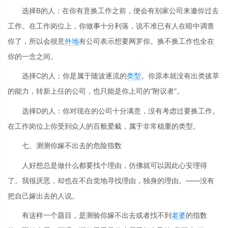
选择B的人：在你有意换工作之前，便会有别家公司来邀你过去
工作。在工作岗位上，你做事十分利落，说不准已有人在暗中调查
你了，所以会很意
外地
有公司表示想要网罗你。换不换工作也全在
你的一念之间。
选择C的人：你是属于随波逐流的
类型
。你原本就没有出类拔萃
的能力，转新上任的公司，也只能是你上司的“附议者”。
选择D的人：你对现在的公司十分满意，没有考虑过要换工作。
在工作岗位上你受到众人的百般爱戴，属于非常稳重的类型。
七、测测你嫁不出去的危险指数
人好想总是做什么都要找个理由，仿佛就可以因此心安理得
了。我很厌恶，却也在不自觉地寻找理由，独身的理由。——没有
把自己嫁出去的人说。
有这样一个题目，是测验你嫁不出去或者找不到
老婆
的指数