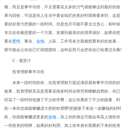
顺，而且是事半功倍，不太需要花太多的力气就能够达到最好的效
果与回收，可说是你人生当中黄金灿烂的美好时期将要来到，这是
要好好努力把握的一段时间。但是也尽可能不要太过贪心，有时候
专注在你最想要的一个方面，发展到最美好的境界就好，如果你想
要在
爱情
、事业、
金钱
、人际、工作等各方面都想要有好的发展，
那可能会让你自己忙得团团转，这样反而只会把你自己给累过头喔!
C：紫苏汁
投资理财事半功倍
未来一段时间的你，在投资理财方面还满容易有事半功倍的好
效果，投资理财其实是需要花很多时间去研究和瞭解趋势的，你已
经花了一段时间也缴了不少的学费，这让你累积了不少的能量，时
机一来你也就能够赚进大把的钞票啰!把握接下来这一波赚钱的好时
机，你就能够赚进更多的
金钱
，加上你的身边可能会有高人报给你
一些投资的明牌，如果好好利用、加上你本身长期累积下来的投资