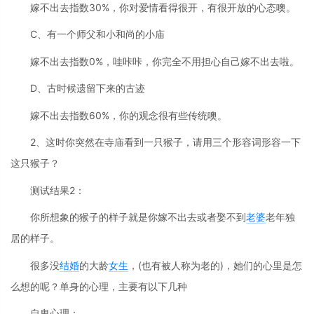
嫁不出去指数30%，你对爱情看得很开，有很开放的心态噢。
C、有一个师父和小和尚的小庙
嫁不出去指数0%，哇咔咔，你完全不用担心自己嫁不出去啦。
D、古时候遗留下来的古迹
嫁不出去指数60%，你的观念很有些传统噢。
2、这时你突然在寺庙看到一只猴子，请用三个形容词形容一下
这只猴子？
测试结果2：
你所想象的猴子的样子就是你嫁不出去或者娶不到
老婆
老年独
居的样子。
很多没
结婚
的大龄
女生
，(也有被人称为老的)，她们的心里是怎
么想的呢？单身的心理，主要有以下几种
自卑心理：