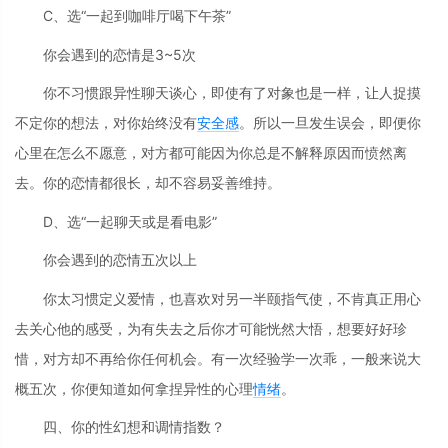
C、选“一起到咖啡厅喝下午茶”
你会遇到的恋情是3~5次
你不习惯跟异性聊天谈心，即使有了对象也是一样，让人捉摸
不定你的想法，对你始终没有
安全感
。所以一旦发生误会，即便你
心里在怎么不愿意，对方都可能因为你总是不解释原因而愤然离
去。你的恋情都很长，却不容易妥善维持。
D、选“一起聊天或是看电影”
你会遇到的恋情五次以上
你太习惯定义爱情，也喜欢对另一半颐指气使，不肯真正用心
去关心他的感受，为有失去之后你才可能恍然大悟，想要好好珍
惜，对方却不再给你任何机会。有一次经验学一次乖，一般来说大
概五次，你便知道如何拿捏异性的心理
情绪
。
四、你的性幻想和调情指数？