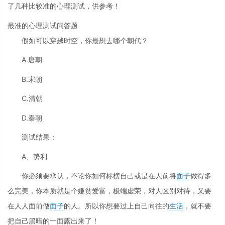
了几种比较准的心理测试，供参考！
最准的心理测试问答题
假如可以穿越时空，你最想去哪个朝代？
A.唐朝
B.宋朝
C.清朝
D.秦朝
测试结果：
A、势利
你必须要承认，不论你如何标榜自己或是在人前将
面子
做得多
么完美，你本质就是个嫌贫爱富，极端虚荣，对人区别对待，又要
在人人面前做
面子
的人。所以你想要过上自己向往的
生活
，就不要
把自己黑暗的一面露出来了！