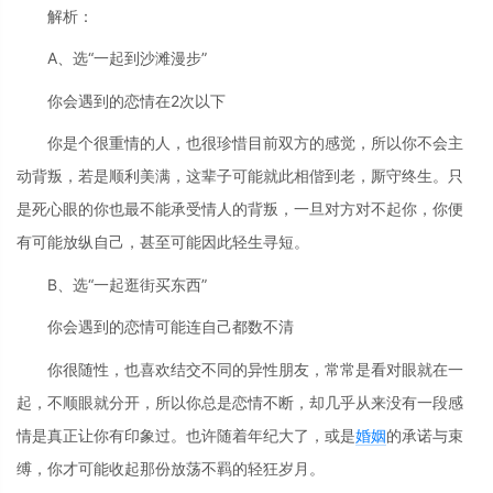
解析：
A、选“一起到沙滩漫步”
你会遇到的恋情在2次以下
你是个很重情的人，也很珍惜目前双方的感觉，所以你不会主
动背叛，若是顺利美满，这辈子可能就此相偕到老，厮守终生。只
是死心眼的你也最不能承受情人的背叛，一旦对方对不起你，你便
有可能放纵自己，甚至可能因此轻生寻短。
B、选“一起逛街买东西”
你会遇到的恋情可能连自己都数不清
你很随性，也喜欢结交不同的异性朋友，常常是看对眼就在一
起，不顺眼就分开，所以你总是恋情不断，却几乎从来没有一段感
情是真正让你有印象过。也许随着年纪大了，或是
婚姻
的承诺与束
缚，你才可能收起那份放荡不羁的轻狂岁月。