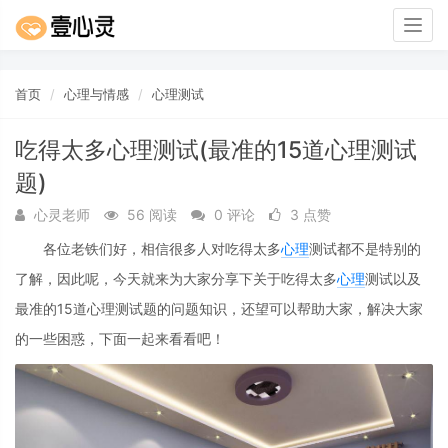
Togg
navig
首页
心理与情感
心理测试
吃得太多心理测试(最准的15道心理测试
题)
心灵老师
56 阅读
0 评论
3 点赞
各位老铁们好，相信很多人对吃得太多
心理
测试都不是特别的
了解，因此呢，今天就来为大家分享下关于吃得太多
心理
测试以及
最准的15道心理测试题的问题知识，还望可以帮助大家，解决大家
的一些困惑，下面一起来看看吧！