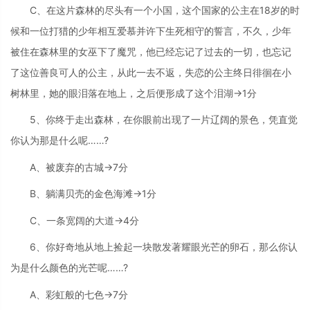
C、在这片森林的尽头有一个小国，这个国家的公主在18岁的时
候和一位打猎的少年相互爱慕并许下生死相守的誓言，不久，少年
被住在森林里的女巫下了魔咒，他已经忘记了过去的一切，也忘记
了这位善良可人的公主，从此一去不返，失恋的公主终日徘徊在小
树林里，她的眼泪落在地上，之后便形成了这个泪湖→1分
5、你终于走出森林，在你眼前出现了一片辽阔的景色，凭直觉
你认为那是什么呢……?
A、被废弃的古城→7分
B、躺满贝壳的金色海滩→1分
C、一条宽阔的大道→4分
6、你好奇地从地上捡起一块散发著耀眼光芒的卵石，那么你认
为是什么颜色的光芒呢……?
A、彩虹般的七色→7分