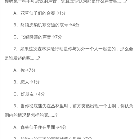
你听见一种不可思议的声音，凭直觉你认为那是什么声音呢……?
A、花草仙子们的合奏→1分
B、豺狼虎豹饥寒交迫的哀号→4分
C、飞碟降落的声音→7分
2、如果这次森林探险行动是你与另外一个人一起去的，那么会
是谁发起的呢……?
A、你→7分
B、恋人→1分
C、好朋友→4分
3、当你彻底迷失在丛林里时，前方突然出现一个山洞，你认为
洞内的情况是怎样的呢……?
A、森林仙子住在里面→4分
B、传说中的巫婆的宝藏就藏在里面→7分