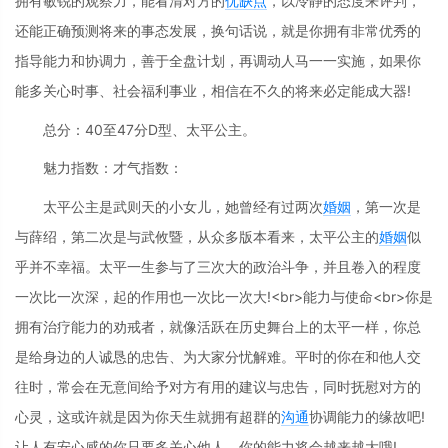
拥有敏锐的观察力，能看清对方的
优缺点
，以冷静的态度来评判，
还能正确预测将来的事态发展，换句话说，就是你拥有非常优秀的
指导能力和协调力，善于全盘计划，再调动人马一一实施，如果你
能多关心时事、社会福利事业，相信在不久的将来必定能成大器!
总分：40至47分D型、太平公主。
魅力指数：才气指数：
太平公主是武则天的小女儿，她曾经有过两次
婚姻
，第一次是
与薛绍，第二次是与武攸暨，从众多版本看来，太平公主的
婚姻
似
乎并不幸福。太平一生参与了三次大的政治斗争，并且卷入的程度
一次比一次深，起的作用也一次比一次大!<br>能力与使命<br>你是
拥有治疗能力的劝戒者，就像活跃在历史舞台上的太平一样，你总
是给身边的人诚恳的忠告、为大家分忧解难。平时的你在和他人交
往时，常会在无意间给予对方有用的建议与忠告，同时抚慰对方的
心灵，这或许就是因为你天生就拥有超群的
沟通
协调能力的缘故吧!
让人有安心感的你只要多关心他人，你的能力将会越来越大哦!