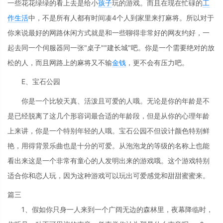
一些花花绿绿的看上去是给小
孩子
玩的游戏。而且在现在忙碌的
工
作
生活
中，不是所有人都有时间凑4个人到家里来打麻将。所以对于
你来说最好的网路休闲方式就是和一些聊得非常好的网友约好，一
起去同一个伺服器同一张"桌子""建长城"吧。你是一个需要绝对的放
松的人，而且网路上的麻将又不输
金钱
，更不会有压力吧。
E、宝石公园
你是一个比较天真、活泼且可爱的人哦。无论是你的年龄是不
是已经脱离了这几个形容词最合适的年龄段，但是从你的心理年龄
上来讲，你是一个特别年轻的人哦。宝石公园不但设计颜色特别鲜
艳，用得背景乐曲也是十分的可爱。从泡泡龙的等级的名称上也能
看出来这是一个非常有童心的人发明出来的游戏哦。这个游戏特别
适合你和恋人玩，因为这种游戏可以玩出可爱感觉和甜甜蜜蜜来。
篇三
1、假如你只身一人来到一个广阔无边的森林里，夜幕降临时，