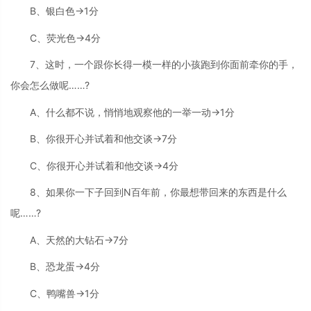
B、银白色→1分
C、荧光色→4分
7、这时，一个跟你长得一模一样的小孩跑到你面前牵你的手，
你会怎么做呢……?
A、什么都不说，悄悄地观察他的一举一动→1分
B、你很开心并试着和他交谈→7分
C、你很开心并试着和他交谈→4分
8、如果你一下子回到N百年前，你最想带回来的东西是什么
呢……?
A、天然的大钻石→7分
B、恐龙蛋→4分
C、鸭嘴兽→1分