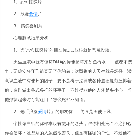
1、恐怖惊悚片
2、浪漫
爱情
片
3、搞笑喜剧片
心理测试结果分析
1、选“恐怖惊悚片”的朋友你……压根就是恶魔投胎。
天生血液中就有使坏DNA的你使起坏来如鱼得水，一点都不费
力，要你安分守己简直要了你的命：这型别的人天生就是坏仔，潜
意识血液中有使坏的因子，要不是碍于法律或各种道德规范压抑着
他，否则做出各式各样的坏事了，不过得罪他的人还是要小心，当
他报复起来时可能连自己怎么死都不知道。
2、选「浪漫
爱情
片」的朋友你……简直是天使下凡。
个性像白纸的你根本没有使坏的念头，跟你相处完全不必担心
你会使坏：这型别的人虽然很善良，但是有怪咖的个性，不过他不