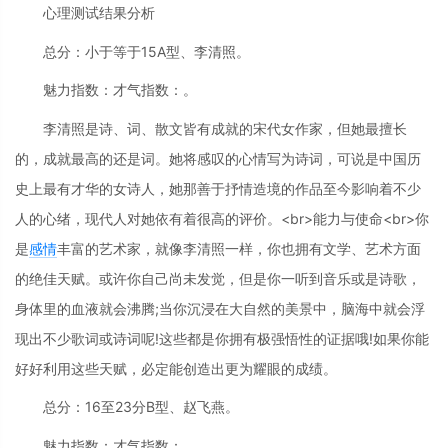
心理测试结果分析
总分：小于等于15A型、李清照。
魅力指数：才气指数：。
李清照是诗、词、散文皆有成就的宋代女作家，但她最擅长
的，成就最高的还是词。她将感叹的心情写为诗词，可说是中国历
史上最有才华的女诗人，她那善于抒情造境的作品至今影响着不少
人的心绪，现代人对她依有着很高的评价。<br>能力与使命<br>你
是
感情
丰富的艺术家，就像李清照一样，你也拥有文学、艺术方面
的绝佳天赋。或许你自己尚未发觉，但是你一听到音乐或是诗歌，
身体里的血液就会沸腾;当你沉浸在大自然的美景中，脑海中就会浮
现出不少歌词或诗词呢!这些都是你拥有极强悟性的证据哦!如果你能
好好利用这些天赋，必定能创造出更为耀眼的成绩。
总分：16至23分B型、赵飞燕。
魅力指数：才气指数：