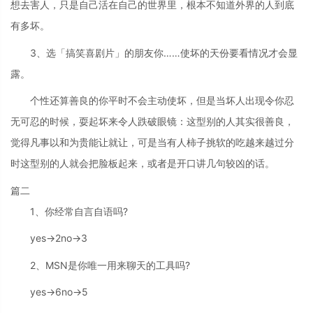
想去害人，只是自己活在自己的世界里，根本不知道外界的人到底
有多坏。
3、选「搞笑喜剧片」的朋友你……使坏的天份要看情况才会显
露。
个性还算善良的你平时不会主动使坏，但是当坏人出现令你忍
无可忍的时候，耍起坏来令人跌破眼镜：这型别的人其实很善良，
觉得凡事以和为贵能让就让，可是当有人柿子挑软的吃越来越过分
时这型别的人就会把脸板起来，或者是开口讲几句较凶的话。
篇二
1、你经常自言自语吗?
yes→2no→3
2、MSN是你唯一用来聊天的工具吗?
yes→6no→5