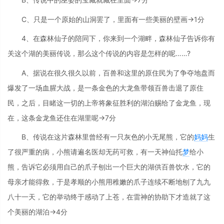
C、只是一个原始的山洞罢了，里面有一些美丽的壁画→1分
4、在森林仙子的陪同下，你来到一个湖畔，森林仙子告诉你有
关这个湖的美丽传说，那么这个传说的内容是怎样的呢……?
A、据说在很久很久以前，百兽和这里的原住民为了争夺地盘而
爆发了一场血腥大战，是一条金色的大龙鱼带领百兽击退了原住
民，之后，目睹这一切的上帝将象征胜利的湖泊赐给了金龙鱼，现
在，这条金龙鱼还住在湖里呢→7分
B、传说在这片森林里曾经有一只灰色的小无尾熊，它的
妈妈
生
了很严重的病，小熊请遍名医却无药可救，有一天神仙托
梦
给小
熊，告诉它必须用自己的爪子刨出一个巨大的湖供百兽饮水，它的
母亲才能得救，于是孝顺的小熊用稚嫩的爪子连续不断地刨了九九
八十一天，它的举动终于感动了上苍，在雷神的协助下才造就了这
个美丽的湖泊→4分