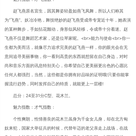
赵飞燕原名宜生，因其舞姿轻盈如燕飞凤舞，所以人们称其
为“飞燕”。妖冶冷艳，舞技绝妙的赵飞燕受成帝专宠近十年，她表演
的某种舞步，手如拈花颤动，身形似风轻移，令成帝十分着迷。赵
飞燕不仅是舞蹈艺术家，还是位琴家呢。<br>能力与使命<br>你一
生都为美而活，就像尽力追求完美的赵飞燕一样，你的眼光会在无
意间追寻美丽事物，你一看到高贵的东西就想留在自己身边，对时
尚和音乐方面的讯息特别关心，你希望自己更美丽更出色的心愿比
任何人都强烈，当然，这些都是你拥有好品味的证明哦!只要你能掌
握流行趋势，同时发挥自己的特质，就能更上一层楼!
总分：24至31分C型、花木兰。
魅力指数：才气指数：
个性爽朗，性情善良的花木兰虽身为千金女儿身，却在北方匈
奴来犯，国家大举征兵的时候，代替年迈的老父亲走上战场，在战