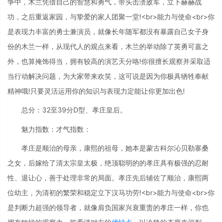
争中，木兰凭借自己的智慧和勇气，带头击溃敌军，立下赫赫战
功，之后重返家园，与挚爱的家人团聚一堂!<br>能力与使命<br>你
是表现力丰富的勇士兼演员，就像长年随军都没有暴露自己女子身
份的木兰一样，从现代人的观点来看，木兰的举动除了英勇可嘉之
外，也算掩饰得当，拥有较高的演艺天分咯!你很擅长观察并采取适
当行动解决问题，为大家带来欢笑，这可说是因为你极具牺牲奉献
精神哦!只要灵活运用你的知识与表现力定能让你更加出色!
总分：32至39分D型、孝庄皇后。
魅力指数：才气指数：
孝庄是顺治的母亲，康熙的祖母，她本是蒙古科尔沁贝勒寨桑
之女，后嫁给了清太宗皇太极，绝顶聪明的的孝庄具有极强的忍耐
性、退让心，善于处理非常的局面。孝庄先后辅佐了顺治，康熙两
位幼主，为清初的繁荣和稳定立下汉马功劳!<br>能力与使命<br>你
是判断力超强的领导者，就像肩负国家兴衰重责的孝庄一样，你也