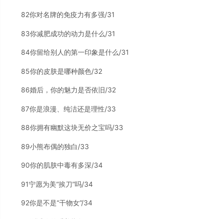
82你对名牌的免疫力有多强/31
83你减肥成功的动力是什么/31
84你留给别人的第一印象是什么/31
85你的皮肤是哪种颜色/32
86婚后，你的魅力是否依旧/32
87你是浪漫、纯洁还是理性/33
88你拥有幽默这块无价之宝吗/33
89小熊布偶的独白/33
90你的肌肤中毒有多深/34
91宁愿为美“挨刀”吗/34
92你是不是“干物女”/34