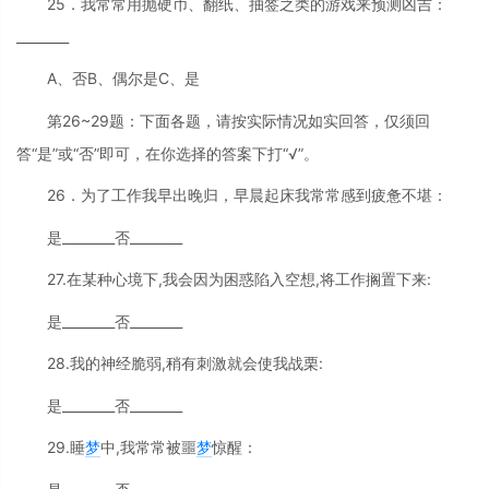
25．我常常用抛硬币、翻纸、抽签之类的游戏来预测凶吉：
________
A、否B、偶尔是C、是
第26~29题：下面各题，请按实际情况如实回答，仅须回
答“是”或“否”即可，在你选择的答案下打“√”。
26．为了工作我早出晚归，早晨起床我常常感到疲惫不堪：
是________否________
27.在某种心境下,我会因为困惑陷入空想,将工作搁置下来:
是________否________
28.我的神经脆弱,稍有刺激就会使我战栗:
是________否________
29.睡
梦
中,我常常被噩
梦
惊醒：