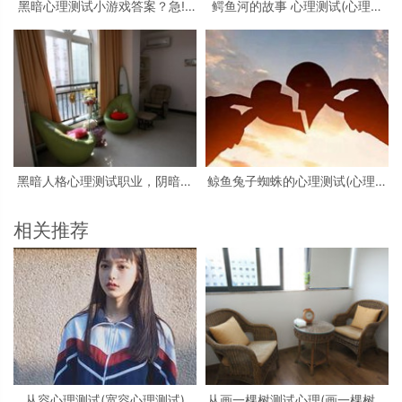
黑暗心理测试小游戏答案？急!!!
鳄鱼河的故事 心理测试(心理测
大学生心理测试小游戏活动
试看图)
黑暗人格心理测试职业，阴暗人
鲸鱼兔子蜘蛛的心理测试(心理测
格测试
试中羚羊蝴蝶和鲸鱼投射代表什
么)
相关推荐
从容心理测试(宽容心理测试)
从画一棵树测试心理(画一棵树怎