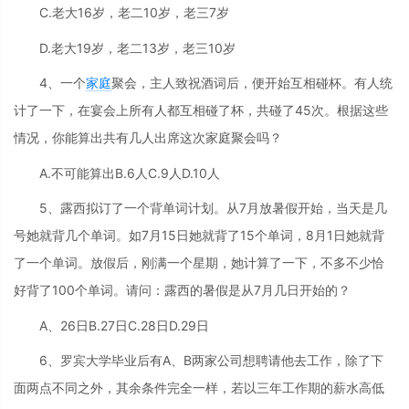
C.老大16岁，老二10岁，老三7岁
D.老大19岁，老二13岁，老三10岁
4、一个
家庭
聚会，主人致祝酒词后，便开始互相碰杯。有人统
计了一下，在宴会上所有人都互相碰了杯，共碰了45次。根据这些
情况，你能算出共有几人出席这次家庭聚会吗？
A.不可能算出B.6人C.9人D.10人
5、露西拟订了一个背单词计划。从7月放暑假开始，当天是几
号她就背几个单词。如7月15日她就背了15个单词，8月1日她就背
了一个单词。放假后，刚满一个星期，她计算了一下，不多不少恰
好背了100个单词。请问：露西的暑假是从7月几日开始的？
A、26日B.27日C.28日D.29日
6、罗宾大学毕业后有A、B两家公司想聘请他去工作，除了下
面两点不同之外，其余条件完全一样，若以三年工作期的薪水高低