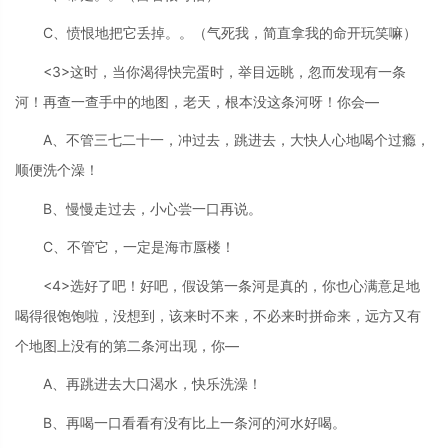
C、愤恨地把它丢掉。。（气死我，简直拿我的命开玩笑嘛）
<3>这时，当你渴得快完蛋时，举目远眺，忽而发现有一条
河！再查一查手中的地图，老天，根本没这条河呀！你会—
A、不管三七二十一，冲过去，跳进去，大快人心地喝个过瘾，
顺便洗个澡！
B、慢慢走过去，小心尝一口再说。
C、不管它，一定是海市蜃楼！
<4>选好了吧！好吧，假设第一条河是真的，你也心满意足地
喝得很饱饱啦，没想到，该来时不来，不必来时拼命来，远方又有
个地图上没有的第二条河出现，你—
A、再跳进去大口渴水，快乐洗澡！
B、再喝一口看看有没有比上一条河的河水好喝。