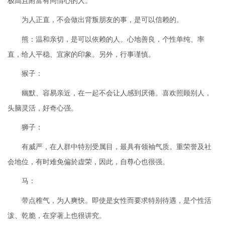
极高且附富有同情心的人。
为人正直，不会做出背叛朋友的事，是可以信赖的。
熊：温和亲切，是可以依赖的人。心地善良，个性单纯、率
直，给人平稳、宜家的印象。另外，行事谨慎。
猴子：
幽默、容易亲近，在一起不会让人感到厌倦。喜欢照顾别人，
头脑灵活，好奇心强。
狮子：
有威严，在人群中特别受属目，最具有领袖气质。重荣誉及社
会地位，有时难免偏於虚荣，因此，自尊心也很强。
马：
带点稚气，为人爽快。即使是女性而要求特别待遇，是个性活
泼、乾脆，在穿著上也很讲究。