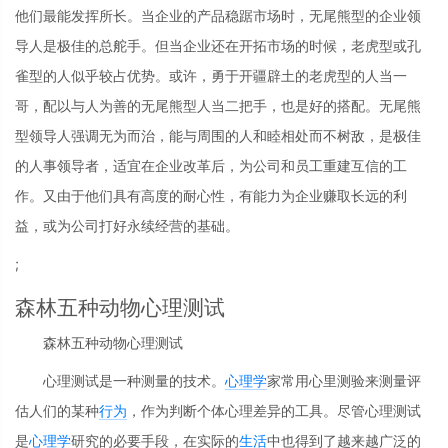
他们最能发挥所长。当企业的产品稳踞市场时，无尾熊型的企业领
导人是极佳的总舵手。但当企业还在开拓市场的时候，老虎型或孔
雀型的人似乎较占优势。或许，勇于开疆辟土的老虎型的人当一
哥，配以与人为善的无尾熊型人当二把手，也是好的搭配。无尾熊
型领导人强调无为而治，能与周围的人和睦相处而不树敌，是极佳
的人事领导者，适宜在企业改革后，为公司和员工重建互信的工
作。又由于他们具有高度的耐心性，有能力为企业赚取长远的利
益，或为公司打好永续经营的基础。
;
森林五种动物心理测试
森林五种动物心理测试
心理测试是一种测量的技术。
心理学
家常用心里测验来测量评
估人们的某种
行为
，作为判断个体心理差异的工具。尽管心理测试
是
心理学
研究的必要手段，在实际的
生活
中也得到了越来越广泛的