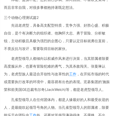
而且非常自我，对很多事都抱持著既定想法。
三个动物心理测试篇2
先说老虎型，具备高支配型特质，竞争力强、好胜心盛、积极
自信，是个有决断力的组织者。他胸怀大志、勇于冒险、分析敏
锐，主动积极且具极为强烈的企图心，只要认定目标就勇往直前，
不畏反抗与攻讦，誓要取得目标的家伙。
老虎型领导人都倾向以权威作风来进行决策，当其部属者除要
高度服从外，也要有冒险犯难的勇气，为其杀敌闯关。张曼琳认
为，老虎型族人最适合开创性与改革性的
工作
，在开拓市场的时代
或需要执行改革的环境中，最容易有出色的表现。宏碁集团的'施振
荣和前美国GE总裁韦尔奇(JackWelch)等，都是老虎型领导人。
孔雀型领导人在任何团体内，都是人缘最好的人和最受欢迎的
人，是最能吹起领导号角的人物。当孔雀型领导人的部属者，除要
能乐于在团队中
工作
外，还要对其领导谦逊得体，不露锋、不出