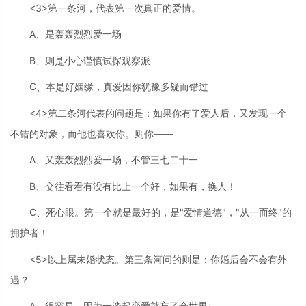
<3>第一条河，代表第一次真正的爱情。
A、是轰轰烈烈爱一场
B、则是小心谨慎试探观察派
C、本是好姻缘，真爱因你犹豫多疑而错过
<4>第二条河代表的问题是：如果你有了爱人后，又发现一个
不错的对象，而他也喜欢你。则你——
A、又轰轰烈烈爱一场，不管三七二十一
B、交往看看有没有比上一个好，如果有，换人！
C、死心眼。第一个就是最好的，是"爱情道德"，"从一而终"的
拥护者！
<5>以上属未婚状态。第三条河问的则是：你婚后会不会有外
遇？
A、很容易。因为一谈起恋爱就忘了全世界~