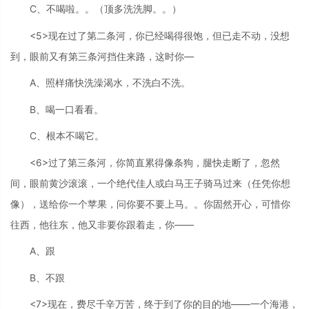
C、不喝啦。。（顶多洗洗脚。。）
<5>现在过了第二条河，你已经喝得很饱，但已走不动，没想
到，眼前又有第三条河挡住来路，这时你—
A、照样痛快洗澡渴水，不洗白不洗。
B、喝一口看看。
C、根本不喝它。
<6>过了第三条河，你简直累得像条狗，腿快走断了，忽然
间，眼前黄沙滚滚，一个绝代佳人或白马王子骑马过来（任凭你想
像），送给你一个苹果，问你要不要上马。。你固然开心，可惜你
往西，他往东，他又非要你跟着走，你——
A、跟
B、不跟
<7>现在，费尽千辛万苦，终于到了你的目的地——一个海港，