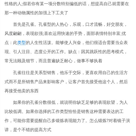
性格的人;假若你有某一项分数特别偏低的话，想提高自己就需要在
那一种动物属性的加强上下工夫了
首先是孔雀。孔雀型的人热心，乐观，口才流畅，好交朋友，
风度翩翩，表现欲强;喜欢运用快速的手势，面部表情特别丰富;优
点：此
类型
的人生性活泼。能够使人兴奋，他们很适合需要当众表
现、引人注目、态度公开的工作。缺点：因其跳跃性的思考模式，
常无法顾及细节，而且普遍缺乏耐心，做事不够执着
孔雀往往是关系型销售，他乐于交际，更喜欢用自己的生活方
式而不是所销售产品来影响客户，让客户首先接受他这个人，然后
再接受他卖的东西
如果你的孔雀分数很低，就说明你缺乏足够的表现欲望，为人
比较低调。如果你选择的工作类型恰恰是销售这种需要表达的工
作，可能你需要提醒自己多锻炼表现能力了。怎么锻炼?对着镜子演
讲，是个不错的提高方式