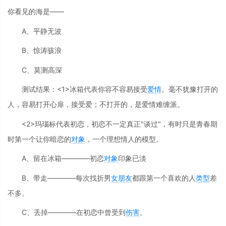
你看见的海是——
A、平静无波
B、惊涛骇浪
C、莫测高深
测试结果：<1>冰箱代表你容不容易接受
爱情
。毫不犹豫打开的
人，容易打开心扉，接受爱；不打开的，是爱情难缠派。
<2>玛瑙标代表初恋，初恋不一定真正"谈过"，有时只是青春期
时第一个让你暗恋的
对象
，一个理想情人的模型。
A、留在冰箱————初恋
对象
印象已淡
B、带走————每次找折男
女朋友
都跟第一个喜欢的人
类型
差
不多。
C、丢掉————在初恋中曾受到
伤害
。