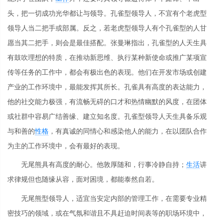
头，把一切成功光华都让与领导。孔雀型领导人，不宜有个老虎型
领导人当二把手或部属。反之，若老虎型领导人有个孔雀型的人甘
愿当其二把手，则会是最佳搭配。张曼琳指出，孔雀型的人天生具
有鼓吹理想的特质，在推动新思维、执行某种新使命或推广某项宣
传等任务的工作中，都会有极出色的表现。他们在开发市场或创建
产业的工作环境中，最能发挥其所长。孔雀具有高度的表达能力，
他的社交能力极强，有流畅无碍的口才和热情幽默的风度，在团体
或社群中容易广结善缘、建立知名度。孔雀型领导人天生具备乐观
与和善的
性格
，有真诚的同情心和感染他人的能力，在以团队合作
为主的工作环境中，会有最好的表现。
无尾熊具有高度的耐心。他敦厚随和，行事冷静自持；
生活
讲
求律规但也随缘从容，面对困境，都能泰然自若。
无尾熊型领导人，适宜当安定内部的管理工作，在需要专业精
密技巧的领域，或在气氛和谐且不具赶迫时间表等的职场环境中，