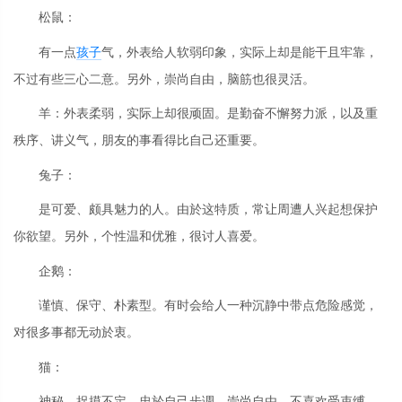
松鼠：
有一点
孩子
气，外表给人软弱印象，实际上却是能干且牢靠，
不过有些三心二意。另外，崇尚自由，脑筋也很灵活。
羊：外表柔弱，实际上却很顽固。是勤奋不懈努力派，以及重
秩序、讲义气，朋友的事看得比自己还重要。
兔子：
是可爱、颇具魅力的人。由於这特质，常让周遭人兴起想保护
你欲望。另外，个性温和优雅，很讨人喜爱。
企鹅：
谨慎、保守、朴素型。有时会给人一种沉静中带点危险感觉，
对很多事都无动於衷。
猫：
神秘、捉摸不定。忠於自己步调、崇尚自由、不喜欢受束缚，