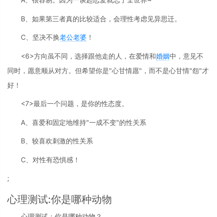
B、如果第三者真的比较适合，会理性考虑见异思迁。
C、坚决不换
老公
老婆
！
<6>方向虽不同，选择跟他走的人，在爱情和
婚姻
中，意见不
同时，愿意顺从对方。但希望你是"心甘情愿"，而不是心甘情"怨"才
好！
<7>最后一个问题，是你的性态度。
A、喜爱和固定地维持"一成不变"的性关系
B、较喜欢刺激的性关系
C、对性有恐惧感！
;
心理测试:你是哪种动物
心理测试：你是哪种动物？