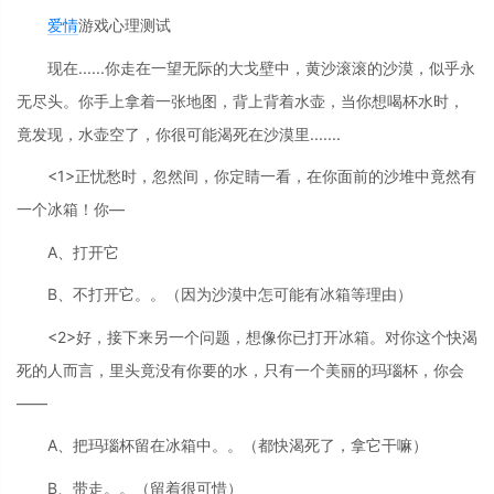
爱情
游戏心理测试
现在......你走在一望无际的大戈壁中，黄沙滚滚的沙漠，似乎永
无尽头。你手上拿着一张地图，背上背着水壶，当你想喝杯水时，
竟发现，水壶空了，你很可能渴死在沙漠里.......
<1>正忧愁时，忽然间，你定睛一看，在你面前的沙堆中竟然有
一个冰箱！你—
A、打开它
B、不打开它。。（因为沙漠中怎可能有冰箱等理由）
<2>好，接下来另一个问题，想像你已打开冰箱。对你这个快渴
死的人而言，里头竟没有你要的水，只有一个美丽的玛瑙杯，你会
——
A、把玛瑙杯留在冰箱中。。（都快渴死了，拿它干嘛）
B、带走。。（留着很可惜）