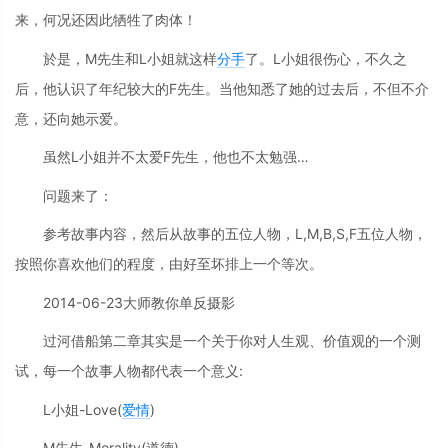
来，何况还因此牺牲了肉体！
於是，M先生和L小姐就这样
分手
了。L小姐很伤心，不久之
后，他认识了年纪较大的F先生。当他知悉了她的过去后，不但不介
意，还向她示爱。
虽然L小姐并不太爱F先生，他也不太勉强…
问题来了：
参考故事内容，然后从故事的五位人物，L,M,B,S,F五位人物，
按照你喜欢他们的程度，由好至坏排上一个等次。
2014-06-23大师教你单反摄影
过河借船第二章其实是一个关于你对人生观、价值观的一个测
试，每一个故事人物都代表一个意义:
L小姐-Love(
爱情
)
M先生-Morality(道德)