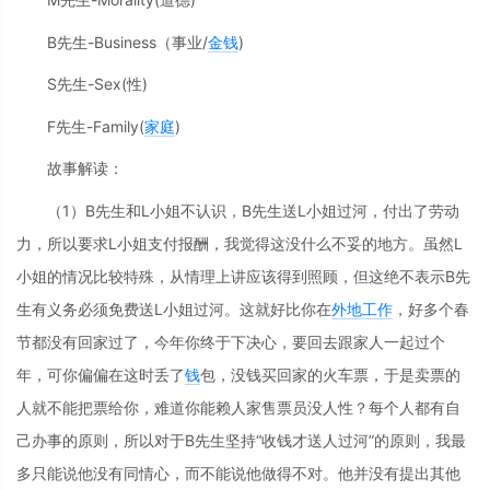
B先生-Business（事业/
金钱
)
S先生-Sex(性)
F先生-Family(
家庭
)
故事解读：
（1）B先生和L小姐不认识，B先生送L小姐过河，付出了劳动
力，所以要求L小姐支付报酬，我觉得这没什么不妥的地方。虽然L
小姐的情况比较特殊，从情理上讲应该得到照顾，但这绝不表示B先
生有义务必须免费送L小姐过河。这就好比你在
外地
工作
，好多个春
节都没有回家过了，今年你终于下决心，要回去跟家人一起过个
年，可你偏偏在这时丢了
钱
包，没钱买回家的火车票，于是卖票的
人就不能把票给你，难道你能赖人家售票员没人性？每个人都有自
己办事的原则，所以对于B先生坚持“收钱才送人过河”的原则，我最
多只能说他没有同情心，而不能说他做得不对。他并没有提出其他