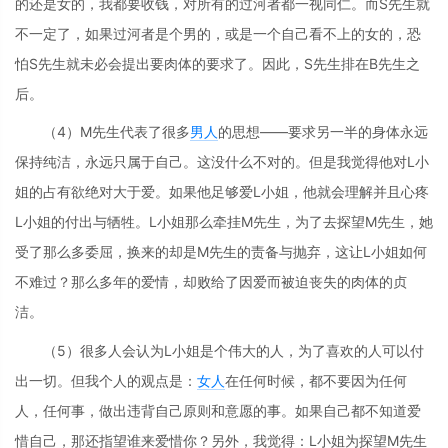
的还是女的，我都要收钱，对所有的过河者都一视同仁。而S先生就
不一定了，如果过河者是个男的，或是一个自己看不上的女的，恐
怕S先生就未必会提出要肉体的要求了。因此，S先生排在B先生之
后。
（4）M先生代表了很多
男人
的思想——要求另一半的身体永远
保持纯洁，永远只属于自己。这没什么不对的。但是我觉得他对L小
姐的占有欲绝对大于爱。如果他足够爱L小姐，他就会理解并且心疼
L小姐的付出与牺牲。L小姐那么牵挂M先生，为了去探望M先生，她
受了那么多委屈，换来的却是M先生的责备与抛弃，这让L小姐如何
不难过？那么多年的爱情，却败给了因爱而被迫丧失的肉体的贞
洁。
（5）很多人会认为L小姐是个伟大的人，为了喜欢的人可以付
出一切。但我个人的观点是：
女人
在任何时候，都不要因为任何
人，任何事，做出违背自己原则和意愿的事。如果自己都不知道爱
惜自己，那还指望谁来爱惜你？另外，我觉得：L小姐为探望M先生