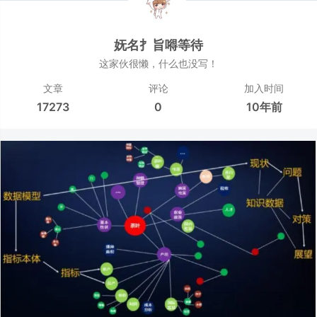
妩名扌旨嘚等待
这家伙很懒，什么也没写！
文章
评论
加入时间
17273
0
10年前