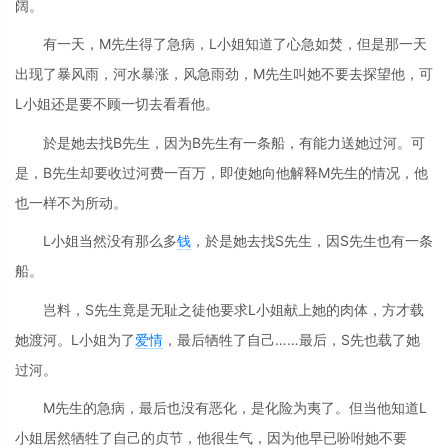
阔。
有一天，M先生得了急病，L小姐知道了心急如焚，但是那一天
出现了暴风雨，河水暴涨，风急雨劲，M先生叫她不要去探望他，可
L小姐还是要不顾一切去看看他。
於是她去找B先生，因为B先生有一条船，有能力送她过河。可
是，B先生却要收过河费一百万，即使她向他解释M先生的情况，他
也一样不为所动。
L小姐当然没有那么多
钱
，於是她去找S先生，因S先生也有一条
船。
岂料，S先生竟是无耻之徒他要求L小姐献上她的肉体，方才载
她渡河。L小姐为了
爱情
，最后牺牲了自己……最后，S先也载了她
过河。
M先生的急病，最后也没有恶化，是化险为夷了。但当他知道L
小姐居然牺牲了自己的贞节，他很生气，因为他早已吩咐她不要