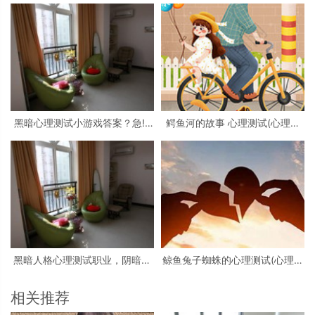
黑暗心理测试小游戏答案？急!!!
鳄鱼河的故事 心理测试(心理测
大学生心理测试小游戏活动
试看图)
黑暗人格心理测试职业，阴暗人
鲸鱼兔子蜘蛛的心理测试(心理测
格测试
试中羚羊蝴蝶和鲸鱼投射代表什
么)
相关推荐