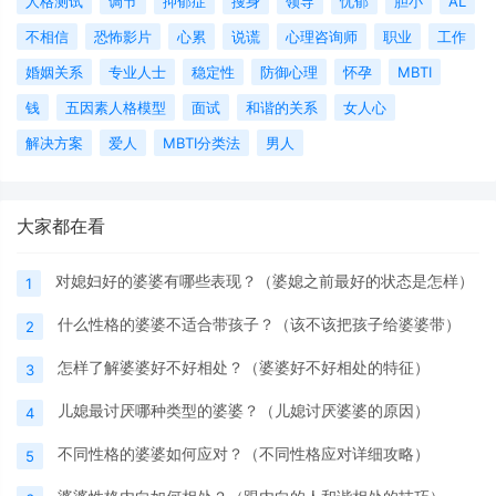
人格测试
调节
抑郁症
搜身
领导
忧郁
胆小
AL
不相信
恐怖影片
心累
说谎
心理咨询师
职业
工作
婚姻关系
专业人士
稳定性
防御心理
怀孕
MBTI
钱
五因素人格模型
面试
和谐的关系
女人心
解决方案
爱人
MBTI分类法
男人
大家都在看
对媳妇好的婆婆有哪些表现？（婆媳之前最好的状态是怎样）
1
什么性格的婆婆不适合带孩子？（该不该把孩子给婆婆带）
2
怎样了解婆婆好不好相处？（婆婆好不好相处的特征）
3
儿媳最讨厌哪种类型的婆婆？（儿媳讨厌婆婆的原因）
4
不同性格的婆婆如何应对？（不同性格应对详细攻略）
5