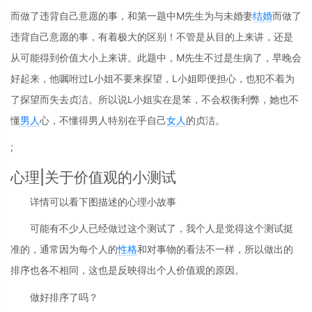
而做了违背自己意愿的事，和第一题中M先生为与未婚妻
结婚
而做了
违背自己意愿的事，有着极大的区别！不管是从目的上来讲，还是
从可能得到价值大小上来讲。此题中，M先生不过是生病了，早晚会
好起来，他嘱咐过L小姐不要来探望，L小姐即便担心，也犯不着为
了探望而失去贞洁。所以说L小姐实在是笨，不会权衡利弊，她也不
懂
男人
心，不懂得男人特别在乎自己
女人
的贞洁。
;
心理|关于价值观的小测试
详情可以看下图描述的心理小故事
可能有不少人已经做过这个测试了，我个人是觉得这个测试挺
准的，通常因为每个人的
性格
和对事物的看法不一样，所以做出的
排序也各不相同，这也是反映得出个人价值观的原因。
做好排序了吗？