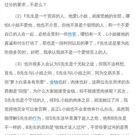
过分的要求，不是么？
（2）F先生是一个宽容的人。他爱L小姐，就接受她的全部，哪
怕L小姐不爱他，他也不介意。但他不算是个聪明的人，和一个不爱
自己的人在一起，必然会受到一些
伤害
，哪怕有一天，L小姐被他的
真诚和付出打动了，那也是一段时间以后的事了，F先生还是要为此
吃很多苦的'。好吧，我承认我就不是一个爱情至上的人。
（3）也许很多人会认为S先生是个无耻之徒，但我不这样想。
首先，B先生与L小姐之间，S先生与L小姐之间，同为交易关系，
但“萝卜白菜各有所爱”，
金钱
也好，肉体也好，这两位先生所求的东
西都是“回报”，为什么大家能接受金钱，却不能接受肉体呢？其次，
S先生也是个守信的人，得到L小姐的肉体之后，就送她过了河，我
觉得他完全可以食言啊，反正L小姐也不会拿他有什么办法。虽然我
能理解S先生的
行为
，但S先生这毕竟属于趁人之危，他和B先生是
不一样的，B先生的原则是“收钱才送人过河”，不管你要过河的是男