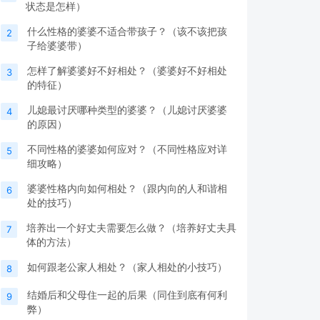
状态是怎样）
什么性格的婆婆不适合带孩子？（该不该把孩
2
子给婆婆带）
怎样了解婆婆好不好相处？（婆婆好不好相处
3
的特征）
儿媳最讨厌哪种类型的婆婆？（儿媳讨厌婆婆
4
的原因）
不同性格的婆婆如何应对？（不同性格应对详
5
细攻略）
婆婆性格内向如何相处？（跟内向的人和谐相
6
处的技巧）
培养出一个好丈夫需要怎么做？（培养好丈夫具
7
体的方法）
如何跟老公家人相处？（家人相处的小技巧）
8
结婚后和父母住一起的后果（同住到底有何利
9
弊）