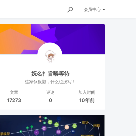
会员
中心
妩名扌旨嘚等待
这家伙很懒，什么也没写！
文章
评论
加入时间
17273
0
10年前