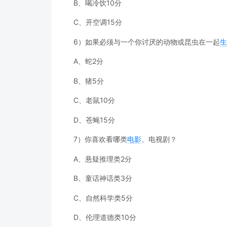
B、喝冷饮10分
C、开空调15分
6）如果必须与一个你讨厌的动物或昆虫在一起
生
A、蛇2分
B、猪5分
C、老鼠10分
D、苍蝇15分
7）你喜欢看哪类
电影
、电视剧？
A、悬疑推理类2分
B、童话神话类3分
C、自然科学类5分
D、伦理道德类10分