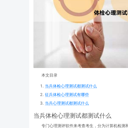
本文目录
当兵体检心理测试都测试什么
征兵体检心理测试有哪些
当兵心理测试都测试什么
当兵体检心理测试都测试什么
专门心理测评软件来考查考生，分为计算机检测