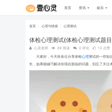
首页
资讯
娱乐
首页
心理与情感
心理测试
体检心理测试(体检心理测试题目
心灵老师
68 阅读
0 评论
13 点赞
大家好，今天给各位分享体检
心理
测试的一些知
长，如果能碰巧解决你现在面临的问题，别忘了关注