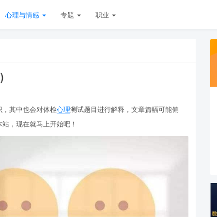
心理与情感
专题
职业
)
识，其中也会对体检
心理
测试题目进行解释，文章篇幅可能偏
本站，现在就马上开始吧！