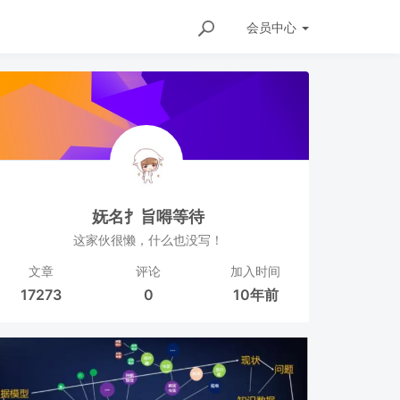
会员
中心
妩名扌旨嘚等待
这家伙很懒，什么也没写！
文章
评论
加入时间
17273
0
10年前