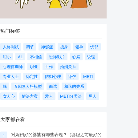
热门标签
人格测试
调节
抑郁症
搜身
领导
忧郁
胆小
AL
不相信
恐怖影片
心累
说谎
心理咨询师
职业
工作
婚姻关系
专业人士
稳定性
防御心理
怀孕
MBTI
钱
五因素人格模型
面试
和谐的关系
女人心
解决方案
爱人
MBTI分类法
男人
大家都在看
对媳妇好的婆婆有哪些表现？（婆媳之前最好的
1