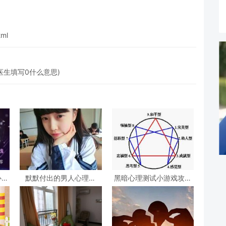
tml
医生填写0什么意思)
心理
默默付出的男人心理测
黑暗心理测试小游戏攻略
试，女生心理测试
心理测试小游戏