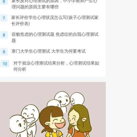
家长反对心理测试的原因，中小学教师产生心
6
理问题的原因主要有哪些
家长评价学生心理状况怎么写(孩子心理测试家
7
长评价表)
容貌焦虑的心理测试题 焦虑症的自我心理测试
8
题
寒门大学生心理测试 大学生为何要考试
9
对于就业心理测试结果分析，心理测试结果如
10
何分析