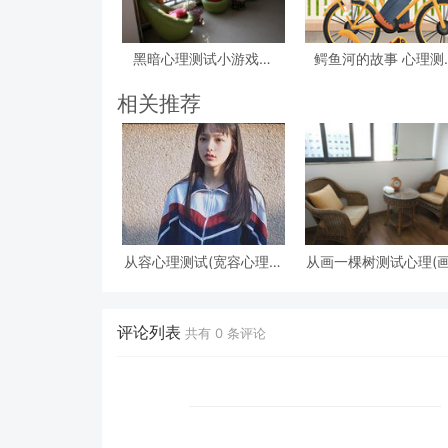
黑暗心理测试小游戏答
鳄鱼河的故事 心理测
案？急!!!大学生心理测试
(心理测试看图)
小游戏活动
相关推荐
从容心理测试(宽容心理测
从画一棵树测试心理(
试)
棵树怎么看心理)
评论列表
共有
0
条评论