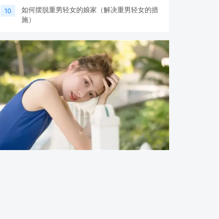
如何摆脱重男轻女的娘家（解决重男轻女的措
10
施）