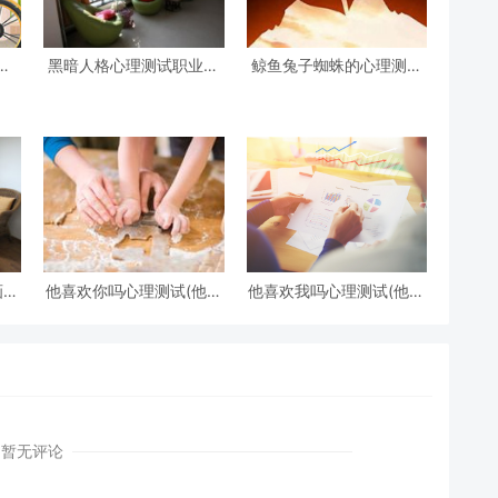
试
黑暗人格心理测试职业，
鲸鱼兔子蜘蛛的心理测试
阴暗人格测试
(心理测试中羚羊蝴蝶和鲸
鱼投射代表什么)
画一
他喜欢你吗心理测试(他喜
他喜欢我吗心理测试(他喜
欢你吗心理测试免费)
欢我吗 心理测试)
暂无评论