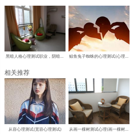
大学生心理测试小游戏活动
试看图)
黑暗人格心理测试职业，阴暗人
鲸鱼兔子蜘蛛的心理测试(心理测
格测试
试中羚羊蝴蝶和鲸鱼投射代表什
么)
相关推荐
从容心理测试(宽容心理测试)
从画一棵树测试心理(画一棵树怎
么看心理)