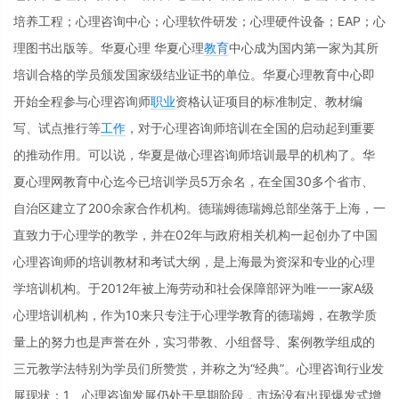
培养工程；心理咨询中心；心理软件研发；心理硬件设备；EAP；心
理图书出版等。华夏心理 华夏心理
教育
中心成为国内第一家为其所
培训合格的学员颁发国家级结业证书的单位。华夏心理教育中心即
开始全程参与心理咨询师
职业
资格认证项目的标准制定、教材编
写、试点推行等
工作
，对于心理咨询师培训在全国的启动起到重要
的推动作用。可以说，华夏是做心理咨询师培训最早的机构了。华
夏心理网教育中心迄今已培训学员5万余名，在全国30多个省市、
自治区建立了200余家合作机构。德瑞姆德瑞姆总部坐落于上海，一
直致力于心理学的教学，并在02年与政府相关机构一起创办了中国
心理咨询师的培训教材和考试大纲，是上海最为资深和专业的心理
学培训机构。于2012年被上海劳动和社会保障部评为唯一一家A级
心理培训机构，作为10来只专注于心理学教育的德瑞姆，在教学质
量上的努力也是声誉在外，实习带教、小组督导、案例教学组成的
三元教学法特别为学员们所赞赏，并称之为“经典”。心理咨询行业发
展现状：1、心理咨询发展仍处于早期阶段，市场没有出现爆发式增