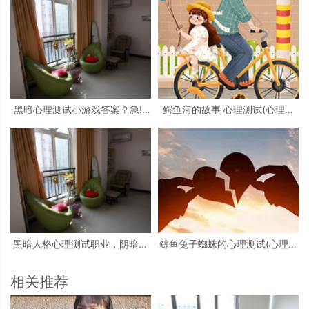
黑暗心理测试小游戏答案？急!!!
鳄鱼河的故事 心理测试(心理测
大学生心理测试小游戏活动
试看图)
黑暗人格心理测试职业，阴暗人
鲸鱼兔子蜘蛛的心理测试(心理测
格测试
试中羚羊蝴蝶和鲸鱼投射代表什
么)
相关推荐