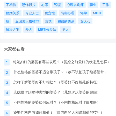
不相信
恐怖影片
心累
说谎
心理咨询师
职业
工作
婚姻关系
专业人士
稳定性
防御心理
怀孕
MBTI
钱
五因素人格模型
面试
和谐的关系
女人心
解决方案
爱人
MBTI分类法
男人
大家都在看
对媳妇好的婆婆有哪些表现？（婆媳之前最好的状态是怎样）
1
什么性格的婆婆不适合带孩子？（该不该把孩子给婆婆带）
2
怎样了解婆婆好不好相处？（婆婆好不好相处的特征）
3
儿媳最讨厌哪种类型的婆婆？（儿媳讨厌婆婆的原因）
4
不同性格的婆婆如何应对？（不同性格应对详细攻略）
5
婆婆性格内向如何相处？（跟内向的人和谐相处的技巧）
6