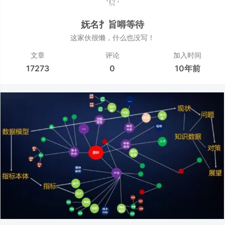
妩名扌旨嘚等待
这家伙很懒，什么也没写！
文章
评论
加入时间
17273
0
10年前