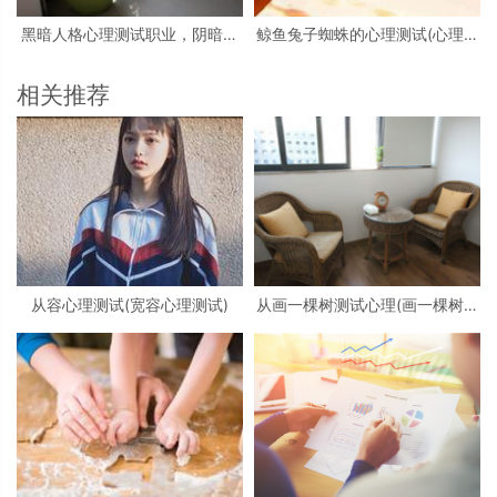
黑暗人格心理测试职业，阴暗人
鲸鱼兔子蜘蛛的心理测试(心理测
格测试
试中羚羊蝴蝶和鲸鱼投射代表什
么)
相关推荐
从容心理测试(宽容心理测试)
从画一棵树测试心理(画一棵树怎
么看心理)