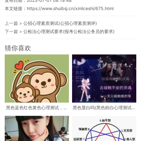
发布日期：2023-07-01 08:19:48
本文链接：
https://www.shuibsj.cn/xinliceshi/675.html
上一篇 >
公招心理素质测试(公招心理素质测评)
下一篇 >
公检法心理测试要求(报考公检法公务员的要求)
猜你喜欢
黑色蓝色红色黄色心理测试，心
黑色显白吗(黑色粉白心理测试准
理测试 红色 黑色 黄色 蓝色 白色
吗)
绿色分别是什么