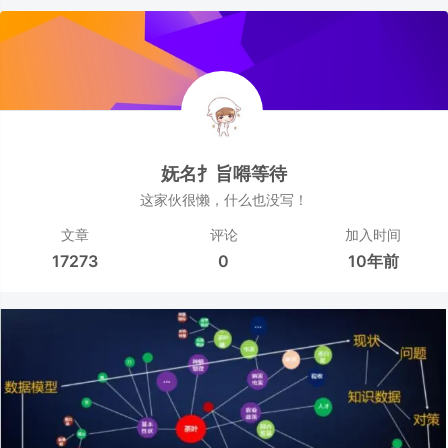
妩名扌旨嘚等待
这家伙很懒，什么也没写！
文章
评论
加入时间
17273
0
10年前