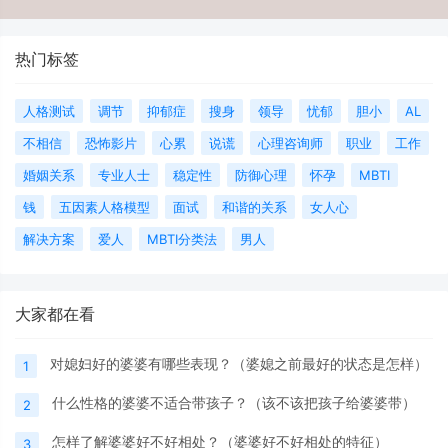
热门标签
人格测试
调节
抑郁症
搜身
领导
忧郁
胆小
AL
不相信
恐怖影片
心累
说谎
心理咨询师
职业
工作
婚姻关系
专业人士
稳定性
防御心理
怀孕
MBTI
钱
五因素人格模型
面试
和谐的关系
女人心
解决方案
爱人
MBTI分类法
男人
大家都在看
对媳妇好的婆婆有哪些表现？（婆媳之前最好的状态是怎样）
1
什么性格的婆婆不适合带孩子？（该不该把孩子给婆婆带）
2
怎样了解婆婆好不好相处？（婆婆好不好相处的特征）
3