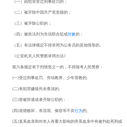
（一）因犯罪受过刑事处罚的；
（二）被开除中国共产党党籍的；
（三）被开除公职的；
（四）被依法列为失信联合惩戒
对象
的；
（五）有法律规定不得录用为公务员的其他情形的。
《公安机关人民警察录用办法》
第六条规定有下列情形之一的，不得报考人民警察：
(一)受过刑事处罚、劳动教养、少年管教的;
(二)有犯罪嫌疑尚未查清的;
(三)曾被辞退或者开除公职的；
(四)道德败坏，有流氓、偷窃等不良
行为
的;
(五)直系血亲和对本人有重大影响的旁系血亲中有被判处死刑或