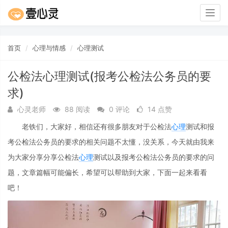
Togg
navig
首页
心理与情感
心理测试
公检法心理测试(报考公检法公务员的要
求)
心灵老师
88 阅读
0 评论
14 点赞
老铁们，大家好，相信还有很多朋友对于公检法
心理
测试和报
考公检法公务员的要求的相关问题不太懂，没关系，今天就由我来
为大家分享分享公检法
心理
测试以及报考公检法公务员的要求的问
题，文章篇幅可能偏长，希望可以帮助到大家，下面一起来看看
吧！