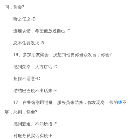
间，你会?
听之任之-D
连连认错，希望他放过自己-C
忍不住要发火-B
16、参加朋友聚会，没想到他要你当众发言，你会?
感到荣幸，大方讲话-D
扭捏不愿意-C
结结巴巴说不出话来-E
17、在餐馆刚用过餐，服务员来结账，你发现身上带的
钱
不
够，此刻，你会?
感到窘迫、不知所措-F
对服务员实话实说-E