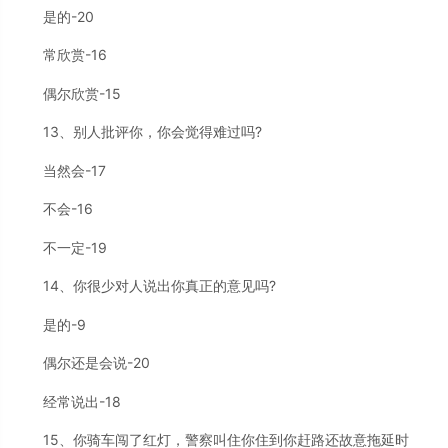
是的-20
常欣赏-16
偶尔欣赏-15
13、别人批评你，你会觉得难过吗?
当然会-17
不会-16
不一定-19
14、你很少对人说出你真正的意见吗?
是的-9
偶尔还是会说-20
经常说出-18
15、你骑车闯了红灯，警察叫住你住到你赶路还故意拖延时