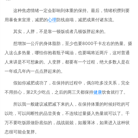
这种焦虑情绪一定会影响到体重的保持。最后，情绪积攒到要
用暴食来宣泄，减肥的
心理
防线崩塌，减肥成果付诸东流。
其实，人胖，不是靠一顿饭或者几顿饭胖起来的。
想增加一公斤的身体脂肪，至少也要8000千卡左右的热量。摄
入这么多热量，哪怕你抱着瓶子喝油，也要喝将近两斤，这对普通
人来讲是不可想象的。人变胖，都要有一个过程，绝大多数人是在
一年或几年内一点点胖起来的。
假如你减肥成功了，在保持的过程中，偶尔吃多没关系，完全
不用担心，第2天少吃点，之后的两三天都保持
健康
饮食就行了。
所以我一般建议减肥减下来的人，在保持体重的时候好吃的可
以吃，可以间断性的品尝美食，不连续过量摄入热量就可以了。千
万不要吃饭跟做卧底似的，战战兢兢，如履薄冰，如果进入这种状
态很可能会复胖。