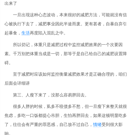
出来了
一旦出现这种心态波动，本来很好的减肥方法，可能就没有信
心被执行下去了，减肥事业因此半途而废。更有甚者，自暴自弃引
起暴食，
生活
再度陷入混乱之中。
所以切记，体重只是减肥过程中监控减肥效果的一个次要因
素。千万别把体重当成是一切，那等于是自己给自己的减肥设置障
碍。
至于减肥时应该如何监控衡量减肥效果才是正确合理的，咱们
后面会详细讲
第三、人瘦下来了，没那么容易胖回去。
很多人胖的时候，虱多不咬债多不愁，但一旦瘦下来整天就很
焦虑，多吃一口饭都提心吊胆，生怕再胖回去，如果这顿明显吃多
了，往往会有严重的罪恶感，自己放不过自己，
情绪
受到很大影
响。