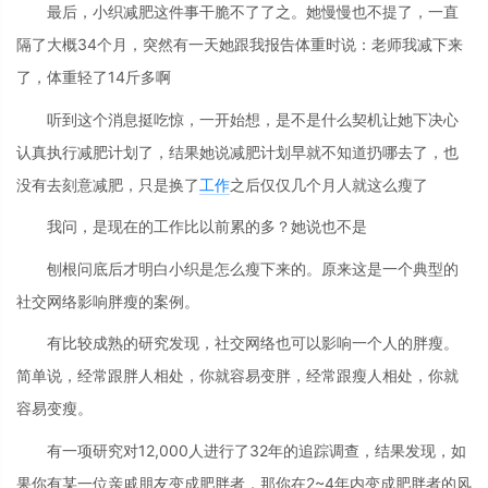
最后，小织减肥这件事干脆不了了之。她慢慢也不提了，一直
隔了大概34个月，突然有一天她跟我报告体重时说：老师我减下来
了，体重轻了14斤多啊
听到这个消息挺吃惊，一开始想，是不是什么契机让她下决心
认真执行减肥计划了，结果她说减肥计划早就不知道扔哪去了，也
没有去刻意减肥，只是换了
工作
之后仅仅几个月人就这么瘦了
我问，是现在的工作比以前累的多？她说也不是
刨根问底后才明白小织是怎么瘦下来的。原来这是一个典型的
社交网络影响胖瘦的案例。
有比较成熟的研究发现，社交网络也可以影响一个人的胖瘦。
简单说，经常跟胖人相处，你就容易变胖，经常跟瘦人相处，你就
容易变瘦。
有一项研究对12,000人进行了32年的追踪调查，结果发现，如
果你有某一位亲戚朋友变成肥胖者，那你在2~4年内变成肥胖者的风