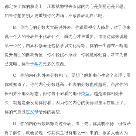
都定在了你的脸庞上，压根就懒得去管你的内心是美丽还是丑恶。
如果你想要别人更重视你的内涵，不放多表现自己吧。
B、你内心的分数大大高过外表。你很重视个人修养，对于你来
说一个人的外表并不代表什么，而内心才最重要。道德对你来说是
第一位的，内涵和修养还包括学识文化等等。你的一生都在不断地
提升自己的自我价值，你不轻佻不浮躁，你聪慧你勤奋，常常为自
己充电，你乐于
学习
更多的东西。
C、你的内心和外表分数相当。要想了解相由心生这个道理，看
你就知道了。你的内心分数越高，外表的分数也就越高。虽然你的
长相并不那么标志，但你属于耐看的那种
类型
。越是跟你相处长
久，就越是会发觉你好看，因为你的内心的美德都显示在脸上了。
你的气质胜过
父母
给你的容貌。
D、你的内心分数略微高过外表。看上去，你其貌不扬，但倘若
肯了解你，就会发现，你其实是很有那么一回事的。很多人会因为