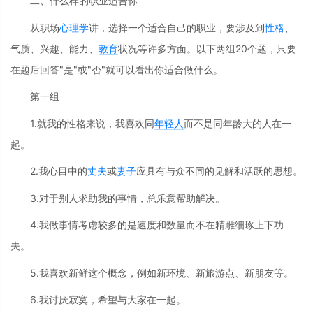
二、什么样的职业适合你
从职场
心理学
讲，选择一个适合自己的职业，要涉及到
性格
、
气质、兴趣、能力、
教育
状况等许多方面。以下两组20个题，只要
在题后回答"是"或"否"就可以看出你适合做什么。
第一组
1.就我的性格来说，我喜欢同
年轻人
而不是同年龄大的人在一
起。
2.我心目中的
丈夫
或
妻子
应具有与众不同的见解和活跃的思想。
3.对于别人求助我的事情，总乐意帮助解决。
4.我做事情考虑较多的是速度和数量而不在精雕细琢上下功
夫。
5.我喜欢新鲜这个概念，例如新环境、新旅游点、新朋友等。
6.我讨厌寂寞，希望与大家在一起。