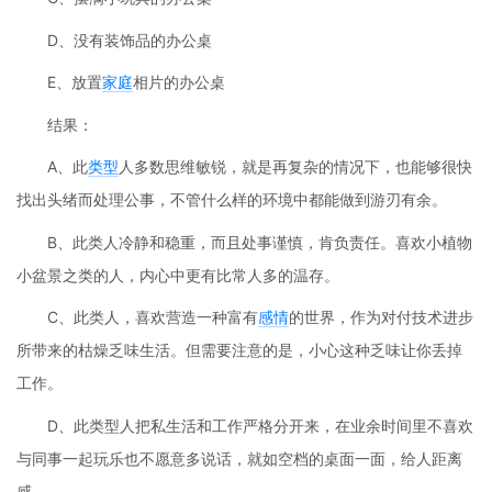
D、没有装饰品的办公桌
E、放置
家庭
相片的办公桌
结果：
A、此
类型
人多数思维敏锐，就是再复杂的情况下，也能够很快
找出头绪而处理公事，不管什么样的环境中都能做到游刃有余。
B、此类人冷静和稳重，而且处事谨慎，肯负责任。喜欢小植物
小盆景之类的人，内心中更有比常人多的温存。
C、此类人，喜欢营造一种富有
感情
的世界，作为对付技术进步
所带来的枯燥乏味生活。但需要注意的是，小心这种乏味让你丢掉
工作。
D、此类型人把私生活和工作严格分开来，在业余时间里不喜欢
与同事一起玩乐也不愿意多说话，就如空档的桌面一面，给人距离
感。