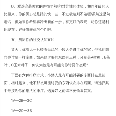
D、爱选泳装美女的你很早熟唷!对异性的体验，和同年龄的人
比起来，你的脚步总是踏的快一些，不过欲速则不达喔!虽然这是句
老话，但如果你希望再跨出新的一步，有更好的表现，劝你还是利
用现在，好好修养你的个性吧。
五、测测你的社交认知盲区
某天，你看见一只骑着母鸡的小矮人走进了你的家，他说他想
向你讨要一样东西，如果他讨要的东西有三种，分别是A蜜糖，B茶
叶，C玉米种子，你认为他最有可能向你讨要什么呢?
下面有六种排序方式，小矮人最有可能讨要的东西排在最前
面，相对起来，他不那么可能讨要的东西依次排在后面。请选择其
中最接近你的想法的排序。选择好之前请不要偷看答案。
1A—2B—3C
1A—2C—3B