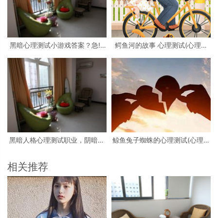
黑暗心理测试小游戏答案？急!!!
鳄鱼河的故事 心理测试(心理测
大学生心理测试小游戏活动
试看图)
黑暗人格心理测试职业，阴暗人
鲸鱼兔子蜘蛛的心理测试(心理测
格测试
试中羚羊蝴蝶和鲸鱼投射代表什
么)
相关推荐