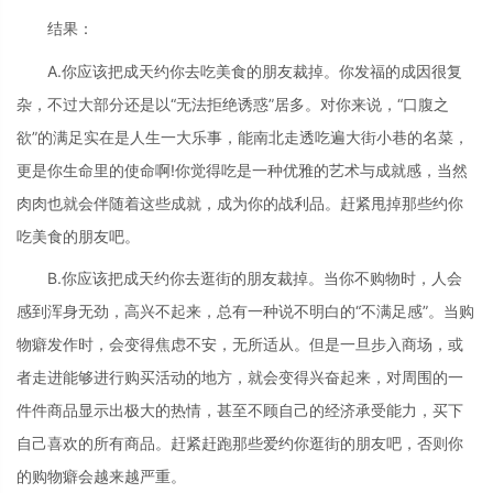
结果：
A.你应该把成天约你去吃美食的朋友裁掉。你发福的成因很复
杂，不过大部分还是以“无法拒绝诱惑”居多。对你来说，“口腹之
欲”的满足实在是人生一大乐事，能南北走透吃遍大街小巷的名菜，
更是你生命里的使命啊!你觉得吃是一种优雅的艺术与成就感，当然
肉肉也就会伴随着这些成就，成为你的战利品。赶紧甩掉那些约你
吃美食的朋友吧。
B.你应该把成天约你去逛街的朋友裁掉。当你不购物时，人会
感到浑身无劲，高兴不起来，总有一种说不明白的“不满足感”。当购
物癖发作时，会变得焦虑不安，无所适从。但是一旦步入商场，或
者走进能够进行购买活动的地方，就会变得兴奋起来，对周围的一
件件商品显示出极大的热情，甚至不顾自己的经济承受能力，买下
自己喜欢的所有商品。赶紧赶跑那些爱约你逛街的朋友吧，否则你
的购物癖会越来越严重。