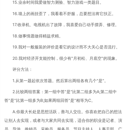
15.业余时间我爱做智力测验、智力游戏一类题目。
16.墙上的画挂歪了，我看着不舒服，总要想法将它扶正。
17.收录机、电视机出了故障，我喜爱自己动手摆弄、修理。
18.做事情愿做得精益求精。
19.我对一般服装的评价是看它的设计而不大关心是否流行。
20.我对经济开支能控制，很少有"月初松、月底空"的现象。
评分方法：
1.从第一题起依次答题。然后算出两组各有几个"是"。
2.比较两组答案：第一组中答"是"比第二组多为A;第二组中
答"是"比第一组多为B;如果两组回答"是"相等为C。
A.你最大长处是思想活跃，善与人交往。你喜欢把自己的想法
让别人去实现，或者与大家共同去实现，适合你的职业是记者、演
员、导游、推销员、采购员、服务员、节目主持人、人事干部、广