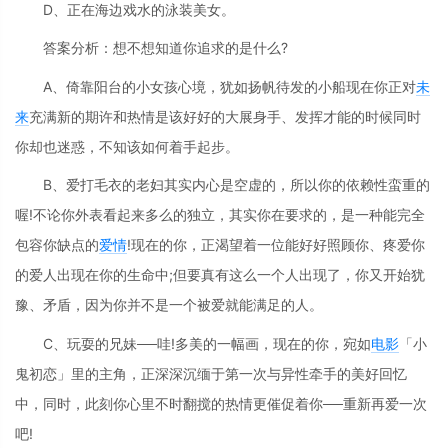
D、正在海边戏水的泳装美女。
答案分析：想不想知道你追求的是什么?
A、倚靠阳台的小女孩心境，犹如扬帆待发的小船现在你正对
未
来
充满新的期许和热情是该好好的大展身手、发挥才能的时候同时
你却也迷惑，不知该如何着手起步。
B、爱打毛衣的老妇其实内心是空虚的，所以你的依赖性蛮重的
喔!不论你外表看起来多么的独立，其实你在要求的，是一种能完全
包容你缺点的
爱情
!现在的你，正渴望着一位能好好照顾你、疼爱你
的爱人出现在你的生命中;但要真有这么一个人出现了，你又开始犹
豫、矛盾，因为你并不是一个被爱就能满足的人。
C、玩耍的兄妹──哇!多美的一幅画，现在的你，宛如
电影
「小
鬼初恋」里的主角，正深深沉缅于第一次与异性牵手的美好回忆
中，同时，此刻你心里不时翻搅的热情更催促着你──重新再爱一次
吧!