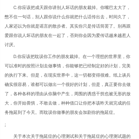
C.你应该把成天跟你讲别人坏话的朋友裁掉。你嘴巴太大了，
憋不住一句话，别人跟你说什么你就把什么话传出去，时间久了，
人家还以为你就是谣言的散步者。其实你只是传话筒罢了。别再跟
爱跟你说人坏话的朋友在一起了，否则你会因为爱传话越来越惹人
讨厌。
D.你应该把耽误你工作的朋友裁掉。在一个理想的世界里，你
可以准时的按照计划去做事情，你能够把已经制定好的计划，完美
的执行下来。但是，在现实世界中，这一切都变得很难。纸上谈兵
确实很容易，谁都可以做出一个很好的计划，但是，真正要你去做
了，各种各样的理由从你脑中产生，周围的诱惑干扰也被无形的放
大，你开始畏惧，不敢去做，种种借口让你把本该昨天就完成的任
务拖延到了今天。而耽误你做事的朋友会加剧你的拖延症。
;
关于本次关于拖延症的心理测试和关于拖延症的心理测试题的