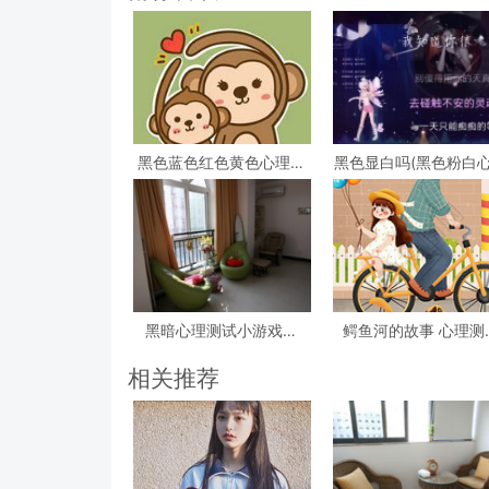
黑色蓝色红色黄色心理测
黑色显白吗(黑色粉白
试，心理测试 红色 黑色
测试准吗)
黄色 蓝色 白色 绿色分别
是什么
黑暗心理测试小游戏答
鳄鱼河的故事 心理测
案？急!!!大学生心理测试
(心理测试看图)
小游戏活动
相关推荐