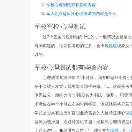
军校心理测试都有些啥内容
军人职业适应性心理测试的内容是什么
军校军检 心理测试
这2个答案时说明你的个性的，一般情况还是按
有测谎题的，假如你考虑的过多，会出现
说谎
现象反
以的。
军校心理测试都有些啥内容
心理测试都测些啥？“小时候，我有时做些小偷小摸
信不会被人发觉，我可能会那样去做。”……这就是考
测系统分一般能力倾向测试(智力测试，免测)、职业
求考生在半个小时左右的时间答完。测试结果将分若
学员是否具有适应军官职业所需要的人格特征和心理
题均为选择题，通过计算机答题；结构式心理访谈是
面对面进行。●您通常容易：1、理性支配
情感
，2、