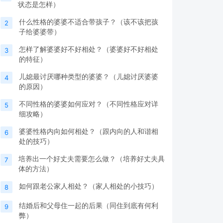
状态是怎样）
什么性格的婆婆不适合带孩子？（该不该把孩
2
子给婆婆带）
怎样了解婆婆好不好相处？（婆婆好不好相处
3
的特征）
儿媳最讨厌哪种类型的婆婆？（儿媳讨厌婆婆
4
的原因）
不同性格的婆婆如何应对？（不同性格应对详
5
细攻略）
婆婆性格内向如何相处？（跟内向的人和谐相
6
处的技巧）
培养出一个好丈夫需要怎么做？（培养好丈夫具
7
体的方法）
如何跟老公家人相处？（家人相处的小技巧）
8
结婚后和父母住一起的后果（同住到底有何利
9
弊）