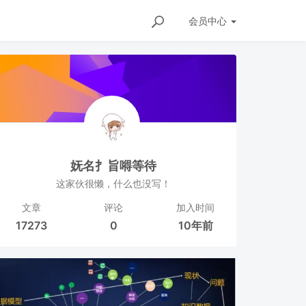
会员
中心
妩名扌旨嘚等待
这家伙很懒，什么也没写！
文章
评论
加入时间
17273
0
10年前