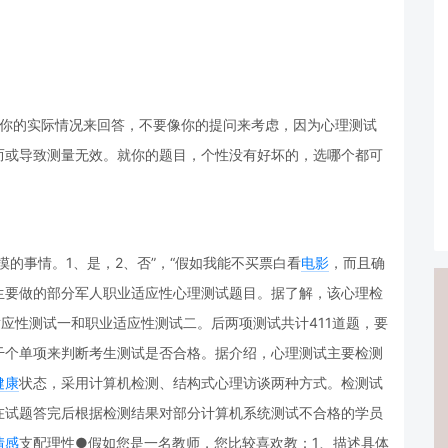
照你的实际情况来回答，不要像你的提问来考虑，因为心理测试
而或导致测量无效。就你的题目，个性没有好坏的，选哪个都可
的事情。1、是，2、否”，“假如我能不买票白看
电影
，而且确
生要做的部分军人职业适应性心理测试题目。据了解，该心理检
适应性测试一和职业适应性测试二。后两项测试共计411道题，要
干个单项来判断考生测试是否合格。据介绍，心理测试主要检测
健康
状态，采用计算机检测、结构式心理访谈两种方式。检测试
在试题答完后根据检测结果对部分计算机系统测试不合格的学员
情感
支配理性●假如您是一名教师，您比较喜欢教：1、描述具体