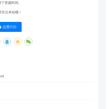
费了答题时间。
望关注本站哦！
点赞(
13
)
tml