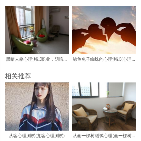
大学生心理测试小游戏活动
试看图)
黑暗人格心理测试职业，阴暗人
鲸鱼兔子蜘蛛的心理测试(心理测
格测试
试中羚羊蝴蝶和鲸鱼投射代表什
么)
相关推荐
从容心理测试(宽容心理测试)
从画一棵树测试心理(画一棵树怎
么看心理)