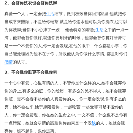
2、会替你洗衣也会替你洗脚
真爱一个人，一定会把
生活
细节，做到极致当你回到家里,他就把你
当成爷来照顾，不是给你端茶,就是给你递水他可以为你洗衣,也可以
为你洗脚;当你不小心摔了一跤 ，他会特别的着急;
生活
之中的一点一
滴，他都会替你做好,就连你要刷牙的时候，他都会替你挤好牙膏可
是一一个不爱你的人,你一定会发现,在他的眼中，什么都是小事，你
自己能处理因为他不在乎你，所以他认为你做什么事情, 都是对你们
感情
的认可。
3、不会嫌你脏更不会嫌你穷
一个心中有爱，心里有情的人，不管你是什么样的人,她不会嫌弃你
你的身上,有多么的脏，你的经历，有多么的见不得人，她不会嫌弃
你脏，更不会看不起你的人真爱你的人，你一定会发现,你有多么的
穷，她不会在乎,她宁愿陪着你，一起吃苦,一起受罪可是不爱你的
人，你一定会发现，你在她的生命之中, 一文不值，什么也不是你有
一点污泥，她就会尽情的践踏你你如果是一个没
钱
的人，她就会嫌
弃你，瞧不起你，跟你远离。