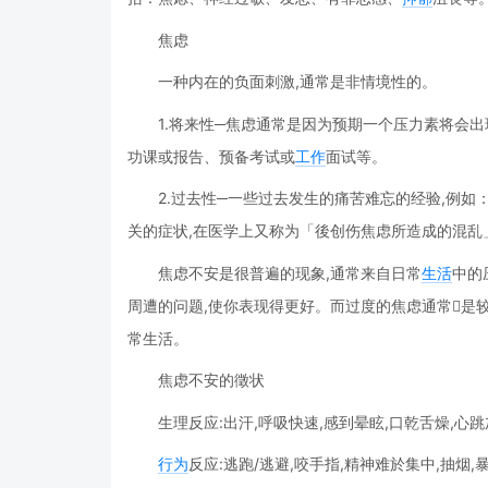
焦虑
一种内在的负面刺激,通常是非情境性的。
1.将来性─焦虑通常是因为预期一个压力素将会出
功课或报告、预备考试或
工作
面试等。
2.过去性─一些过去发生的痛苦难忘的经验,例
关的症状,在医学上又称为「後创伤焦虑所造成的混乱
焦虑不安是很普遍的现象,通常来自日常
生活
中的
周遭的问题,使你表现得更好。而过度的焦虑通常是
常生活。
焦虑不安的徵状
生理反应:出汗,呼吸快速,感到晕眩,口乾舌燥,心
行为
反应:逃跑/逃避,咬手指,精神难於集中,抽烟,