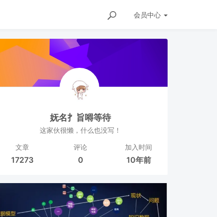
会员
中心
妩名扌旨嘚等待
这家伙很懒，什么也没写！
文章
评论
加入时间
17273
0
10年前