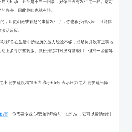
器很不易为所动，甚至是不当一回事，好像并没有发生过一样。这对
度的兴奋，因此趣味也就有限。
当沉闷的，即使刺激或有趣的事情发生了，你也很少作反应。可能你
力激活反应。
，也许意味你在生活中所经历的压力经验不够，或是你并没有正确地
活动上多寻求些刺激。做松弛练习对没有甚麼用，但找一些辅导
压力过小,需要适度增加压力;高于65分,表示压力过大,需要适当降
伤害
，你需要专业心理治疗师给与一些忠告，它可以帮助你削