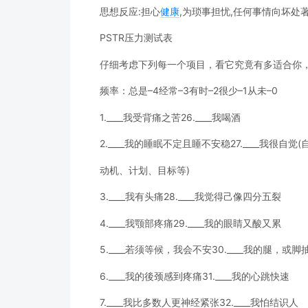
思想反应:担心
健康
,为琐事担忧,任何事情向坏处
PSTR压力测试表
仔细考虑下列每一个项目，看它究竟有多适合你
频率：总是–4经常–3有时–2很少–1从未–0
1.____我受背痛之苦26.____我喝酒
2.____我的睡眠不定且睡不安稳27.____我很自觉
动机、计划、目标等)
3.____我有头痛28.____我觉得己像四分五裂
4.____我颚部疼痛29.____我的眼睛又酸又累
5.____若须等候，我会不安30.____我的腿，或脚
6.____我的後颈感到疼痛31.____我的心跳快速
7.____我比多数人更神经紧张32.____我怕结识人