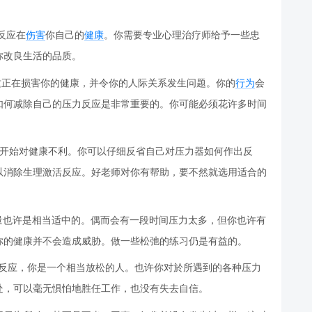
反应在
伤害
你自己的
健康
。你需要专业心理治疗师给予一些忠
你改良生活的品质。
力，这正在损害你的健康，并令你的人际关系发生问题。你的
行为
会
如何减除自己的压力反应是非常重要的。你可能必须花许多时间
可能正开始对健康不利。你可以仔细反省自己对压力器如何作出反
以消除生理激活反应。好老师对你有帮助，要不然就选用适合的
压力量也许是相当适中的。偶而会有一段时间压力太多，但你也许有
你的健康并不会造成威胁。做一些松弛的练习仍是有益的。
的压力反应，你是一个相当放松的人。也许你对於所遇到的各种压力
处，可以毫无惧怕地胜任工作，也没有失去自信。