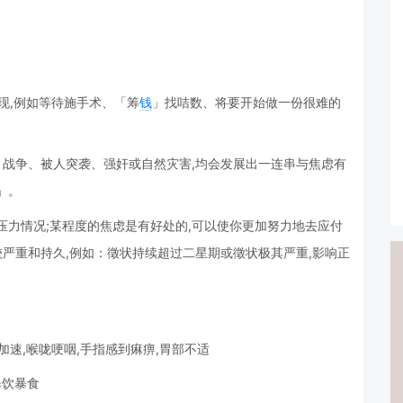
现,例如等待施手术、「筹
钱
」找咭数、将要开始做一份很难的
如：战争、被人突袭、强奸或自然灾害,均会发展出一连串与焦虑有
」。
压力情况;某程度的焦虑是有好处的,可以使你更加努力地去应付
较严重和持久,例如：徵状持续超过二星期或徵状极其严重,影响正
跳加速,喉咙哽咽,手指感到痳痹,胃部不适
暴饮暴食