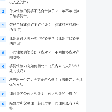
状态是怎样）
什么性格的婆婆不适合带孩子？（该不该把孩
2
子给婆婆带）
怎样了解婆婆好不好相处？（婆婆好不好相处
3
的特征）
儿媳最讨厌哪种类型的婆婆？（儿媳讨厌婆婆
4
的原因）
不同性格的婆婆如何应对？（不同性格应对详
5
细攻略）
婆婆性格内向如何相处？（跟内向的人和谐相
6
处的技巧）
培养出一个好丈夫需要怎么做？（培养好丈夫具
7
体的方法）
如何跟老公家人相处？（家人相处的小技巧）
8
结婚后和父母住一起的后果（同住到底有何利
9
弊）