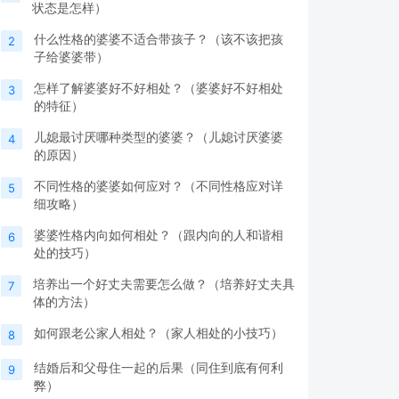
状态是怎样）
什么性格的婆婆不适合带孩子？（该不该把孩
2
子给婆婆带）
怎样了解婆婆好不好相处？（婆婆好不好相处
3
的特征）
儿媳最讨厌哪种类型的婆婆？（儿媳讨厌婆婆
4
的原因）
不同性格的婆婆如何应对？（不同性格应对详
5
细攻略）
婆婆性格内向如何相处？（跟内向的人和谐相
6
处的技巧）
培养出一个好丈夫需要怎么做？（培养好丈夫具
7
体的方法）
如何跟老公家人相处？（家人相处的小技巧）
8
结婚后和父母住一起的后果（同住到底有何利
9
弊）