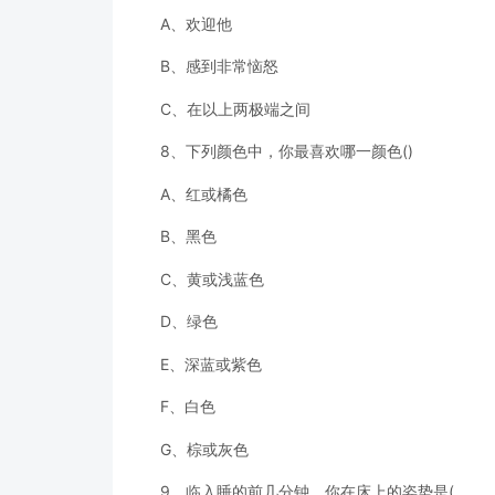
A、欢迎他
B、感到非常恼怒
C、在以上两极端之间
8、下列颜色中，你最喜欢哪一颜色()
A、红或橘色
B、黑色
C、黄或浅蓝色
D、绿色
E、深蓝或紫色
F、白色
G、棕或灰色
9、临入睡的前几分钟，你在床上的姿势是(