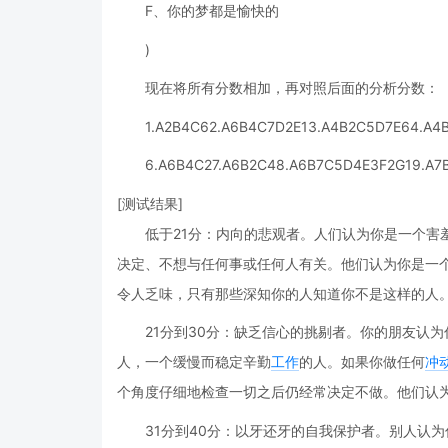
F、你的梦都是愉快的
)
现在将所有分数相加，再对照后面的分析分数：
1.A2B4C62.A6B4C7D2E13.A4B2C5D7E64.A4
6.A6B4C27.A6B2C48.A6B7C5D4E3F2G19.A7
[测试结果]
低于21分：内向的悲观者。人们认为你是一个害
决定、不想与任何事或任何人有关。他们认为你是一
令人乏味，只有那些深知你的人知道你不是这样的人
21分到30分：缺乏信心的挑剔者。你的朋友认
人，一个缓慢而稳定辛勤
工作
的人。如果你做任何
冲
个角度仔细地检查一切之后仍经常决定不做。他们认
31分到40分：以牙还牙的自我保护者。别人认