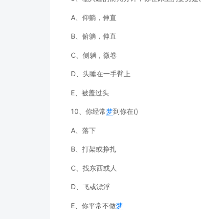
A、仰躺，伸直
B、俯躺，伸直
C、侧躺，微卷
D、头睡在一手臂上
E、被盖过头
10、你经常
梦
到你在()
A、落下
B、打架或挣扎
C、找东西或人
D、飞或漂浮
E、你平常不做
梦