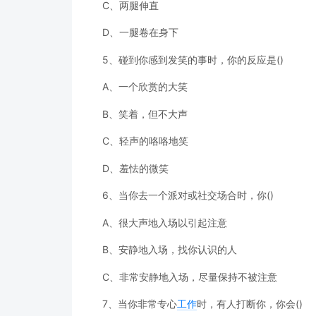
C、两腿伸直
D、一腿卷在身下
5、碰到你感到发笑的事时，你的反应是()
A、一个欣赏的大笑
B、笑着，但不大声
C、轻声的咯咯地笑
D、羞怯的微笑
6、当你去一个派对或社交场合时，你()
A、很大声地入场以引起注意
B、安静地入场，找你认识的人
C、非常安静地入场，尽量保持不被注意
7、当你非常专心
工作
时，有人打断你，你会()