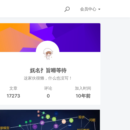
会员
中心
妩名扌旨嘚等待
这家伙很懒，什么也没写！
文章
评论
加入时间
17273
0
10年前