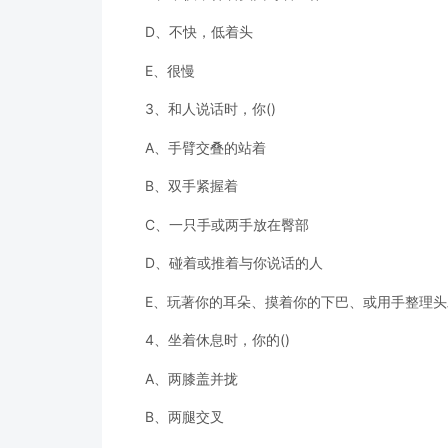
D、不快，低着头
E、很慢
3、和人说话时，你()
A、手臂交叠的站着
B、双手紧握着
C、一只手或两手放在臀部
D、碰着或推着与你说话的人
E、玩著你的耳朵、摸着你的下巴、或用手整理头
4、坐着休息时，你的()
A、两膝盖并拢
B、两腿交叉