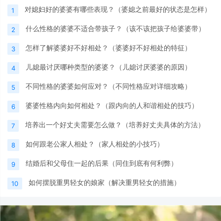
对媳妇好的婆婆有哪些表现？（婆媳之前最好的状态是怎样）
1
什么性格的婆婆不适合带孩子？（该不该把孩子给婆婆带）
2
怎样了解婆婆好不好相处？（婆婆好不好相处的特征）
3
儿媳最讨厌哪种类型的婆婆？（儿媳讨厌婆婆的原因）
4
不同性格的婆婆如何应对？（不同性格应对详细攻略）
5
婆婆性格内向如何相处？（跟内向的人和谐相处的技巧）
6
培养出一个好丈夫需要怎么做？（培养好丈夫具体的方法）
7
如何跟老公家人相处？（家人相处的小技巧）
8
结婚后和父母住一起的后果（同住到底有何利弊）
9
如何摆脱重男轻女的娘家（解决重男轻女的措施）
10