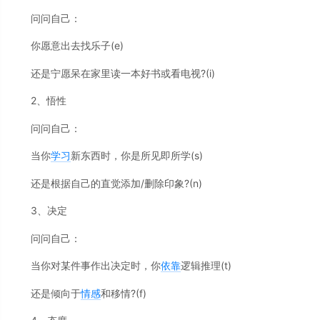
问问自己：
你愿意出去找乐子(e)
还是宁愿呆在家里读一本好书或看电视?(i)
2、悟性
问问自己：
当你
学习
新东西时，你是所见即所学(s)
还是根据自己的直觉添加/删除印象?(n)
3、决定
问问自己：
当你对某件事作出决定时，你
依靠
逻辑推理(t)
还是倾向于
情感
和移情?(f)