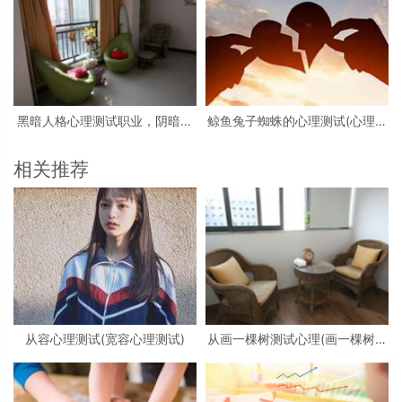
黑暗人格心理测试职业，阴暗人
鲸鱼兔子蜘蛛的心理测试(心理测
格测试
试中羚羊蝴蝶和鲸鱼投射代表什
么)
相关推荐
从容心理测试(宽容心理测试)
从画一棵树测试心理(画一棵树怎
么看心理)