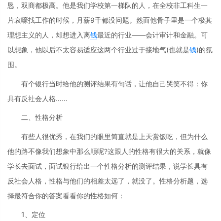
恳，双商都极高。他是我们学校第一梯队的人，在全校非工科生一
片哀嚎找工作的时候，月薪9千都没问题。然而他骨子里是一个极其
理想主义的人，却想进入离
钱
最近的行业——会计审计和金融。可
以想象，他以后不太容易适应这两个行业过于接地气(也就是
钱
)的氛
围。
有个银行当时给他的测评结果有句话，让他自己哭笑不得：你
具有反社会人格……
二、性格分析
有些人很优秀，在我们的眼里简直就是上天赏饭吃，但为什么
他的路不像我们想象中那么顺呢?这跟人的性格有很大的关系，就像
学长去面试，面试银行给出一个性格分析的测评结果，说学长具有
反社会人格，性格与他们的相差太远了，就没了。性格分析题，选
择最符合你的答案看看你的性格如何：
1、定位