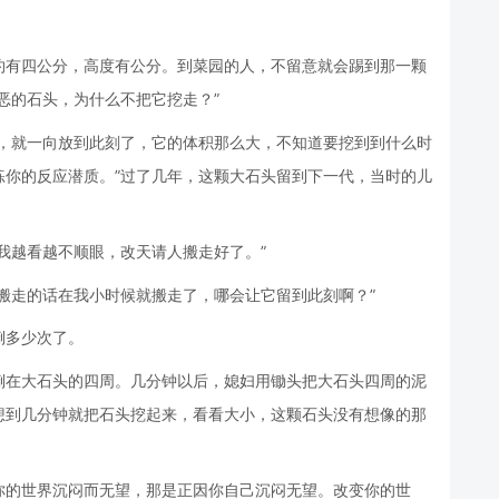
约有四公分，高度有公分。到菜园的人，不留意就会踢到那一颗
恶的石头，为什么不把它挖走？”
代，就一向放到此刻了，它的体积那么大，不知道要挖到到什么时
练你的反应潜质。”过了几年，这颗大石头留到下一代，当时的儿
我越看越不顺眼，改天请人搬走好了。”
搬走的话在我小时候就搬走了，哪会让它留到此刻啊？”
倒多少次了。
倒在大石头的四周。几分钟以后，媳妇用锄头把大石头四周的泥
想到几分钟就把石头挖起来，看看大小，这颗石头没有想像的那
你的世界沉闷而无望，那是正因你自己沉闷无望。改变你的世