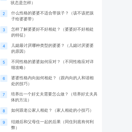
状态是怎样）
什么性格的婆婆不适合带孩子？（该不该把孩
2
子给婆婆带）
怎样了解婆婆好不好相处？（婆婆好不好相处
3
的特征）
儿媳最讨厌哪种类型的婆婆？（儿媳讨厌婆婆
4
的原因）
不同性格的婆婆如何应对？（不同性格应对详
5
细攻略）
婆婆性格内向如何相处？（跟内向的人和谐相
6
处的技巧）
培养出一个好丈夫需要怎么做？（培养好丈夫具
7
体的方法）
如何跟老公家人相处？（家人相处的小技巧）
8
结婚后和父母住一起的后果（同住到底有何利
9
弊）