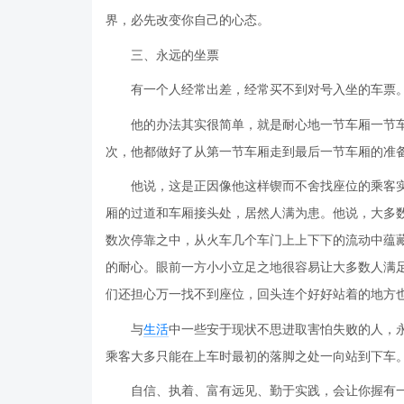
界，必先改变你自己的心态。
三、永远的坐票
有一个人经常出差，经常买不到对号入坐的车票
他的办法其实很简单，就是耐心地一节车厢一节
次，他都做好了从第一节车厢走到最后一节车厢的准
他说，这是正因像他这样锲而不舍找座位的乘客
厢的过道和车厢接头处，居然人满为患。他说，大多
数次停靠之中，从火车几个车门上上下下的流动中蕴
的耐心。眼前一方小小立足之地很容易让大多数人满
们还担心万一找不到座位，回头连个好好站着的地方
与
生活
中一些安于现状不思进取害怕失败的人，
乘客大多只能在上车时最初的落脚之处一向站到下车
自信、执着、富有远见、勤于实践，会让你握有