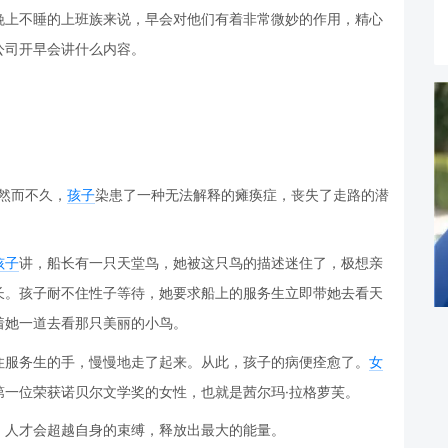
晚上不睡的上班族来说，早会对他们有着非常微妙的作用，精心
公司开早会讲什么内容。
。然而不久，
孩子
染患了一种无法解释的瘫痪症，丧失了走路的潜
孩子
讲，船长有一只天堂鸟，她被这只鸟的描述迷住了，极想亲
长。孩子耐不住性子等待，她要求船上的服务生立即带她去看天
着她一道去看那只美丽的小鸟。
住服务生的手，慢慢地走了起来。从此，孩子的病便痊愈了。
女
第一位荣获诺贝尔文学奖的女性，也就是茜尔玛·拉格萝芙。
，人才会超越自身的束缚，释放出最大的能量。