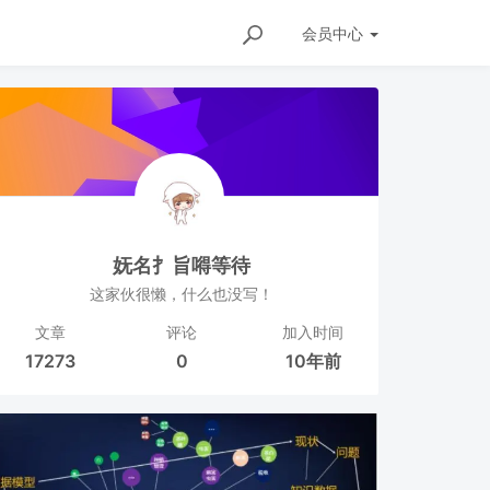
会员
中心
妩名扌旨嘚等待
这家伙很懒，什么也没写！
文章
评论
加入时间
17273
0
10年前