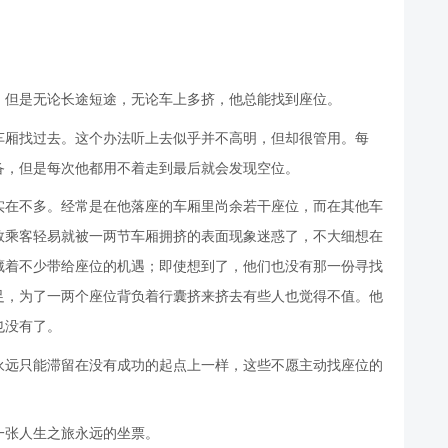
。但是无论长途短途，无论车上多挤，他总能找到座位。
车厢找过去。这个办法听上去似乎并不高明，但却很管用。每
备，但是每次他都用不着走到最后就会发现空位。
实在不多。经常是在他落座的车厢里尚余若干座位，而在其他车
数乘客轻易就被一两节车厢拥挤的表面现象迷惑了，不大细想在
藏着不少带给座位的机遇；即使想到了，他们也没有那一份寻找
足，为了一两个座位背负着行囊挤来挤去有些人也觉得不值。他
也没有了。
永远只能滞留在没有成功的起点上一样，这些不愿主动找座位的
。
一张人生之旅永远的坐票。