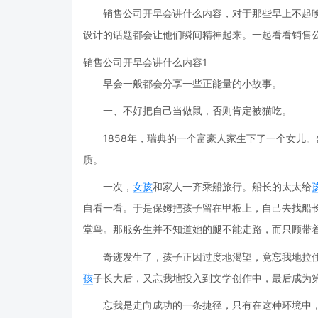
销售公司开早会讲什么内容，对于那些早上不起
设计的话题都会让他们瞬间精神起来。一起看看销售
销售公司开早会讲什么内容1
早会一般都会分享一些正能量的小故事。
一、不好把自己当做鼠，否则肯定被猫吃。
1858年，瑞典的一个富豪人家生下了一个女儿
质。
一次，
女孩
和家人一齐乘船旅行。船长的太太给
自看一看。于是保姆把孩子留在甲板上，自己去找船
堂鸟。那服务生并不知道她的腿不能走路，而只顾带
奇迹发生了，孩子正因过度地渴望，竟忘我地拉
孩
子长大后，又忘我地投入到文学创作中，最后成为
忘我是走向成功的一条捷径，只有在这种环境中