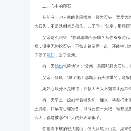
二、心中的顽石
从前有一户人家的菜园摆着一颗大石头，宽度大
大石头，不是跌倒就是擦伤。儿子问：“父亲，那颗厌
父亲这么回答：“你说那颗石头喔？从你爷爷时
候，没事无聊挖石头，不如走路留意一点，还能够训
子娶了
媳妇
，当了父亲。
有一天
媳妇
气愤地说：“父亲，菜园那颗大石头，
父亲回答说：“算了吧！那颗大石头很重的，能够
媳妇心底分不是味道，那颗大石头不知道让她跌
有一天早上，媳妇带着锄头和一桶水，将整桶水
土搅松。妇早有心理准备，可能要挖一天吧，谁都没
么大，都是被那个巨大的外表蒙骗了。
你抱着下坡的想法爬山，便无从爬上山去。如果