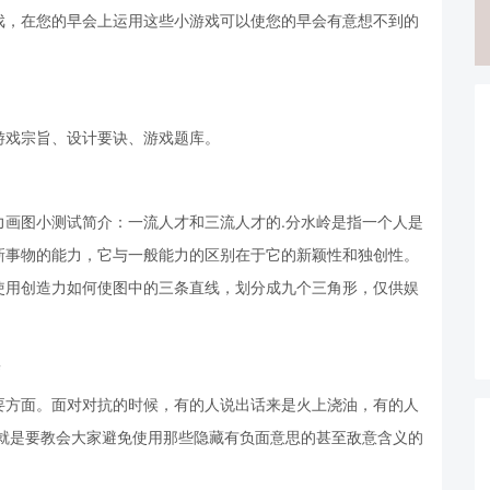
戏，在您的早会上运用这些小游戏可以使您的早会有意想不到的
游戏宗旨、设计要诀、游戏题库。
力画图小测试简介：一流人才和三流人才的.分水岭是指一个人是
新事物的能力，它与一般能力的区别在于它的新颖性和独创性。
使用创造力如何使图中的三条直线，划分成九个三角形，仅供娱
集
要方面。面对对抗的时候，有的人说出话来是火上浇油，有的人
的就是要教会大家避免使用那些隐藏有负面意思的甚至敌意含义的