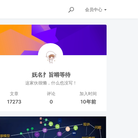
会员
中心
妩名扌旨嘚等待
这家伙很懒，什么也没写！
文章
评论
加入时间
17273
0
10年前