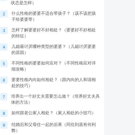
状态是怎样）
什么性格的婆婆不适合带孩子？（该不该把孩
2
子给婆婆带）
怎样了解婆婆好不好相处？（婆婆好不好相处
3
的特征）
儿媳最讨厌哪种类型的婆婆？（儿媳讨厌婆婆
4
的原因）
不同性格的婆婆如何应对？（不同性格应对详
5
细攻略）
婆婆性格内向如何相处？（跟内向的人和谐相
6
处的技巧）
培养出一个好丈夫需要怎么做？（培养好丈夫具
7
体的方法）
如何跟老公家人相处？（家人相处的小技巧）
8
结婚后和父母住一起的后果（同住到底有何利
9
弊）