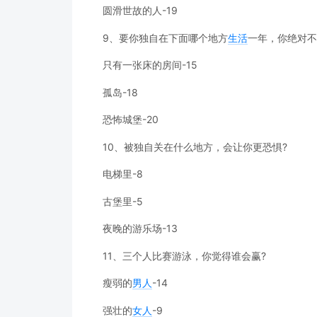
圆滑世故的人-19
9、要你独自在下面哪个地方
生活
一年，你绝对不
只有一张床的房间-15
孤岛-18
恐怖城堡-20
10、被独自关在什么地方，会让你更恐惧?
电梯里-8
古堡里-5
夜晚的游乐场-13
11、三个人比赛游泳，你觉得谁会赢?
瘦弱的
男人
-14
强壮的
女人
-9