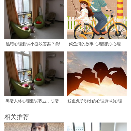
黑暗心理测试小游戏答案？急!!!
鳄鱼河的故事 心理测试(心理测
大学生心理测试小游戏活动
试看图)
黑暗人格心理测试职业，阴暗人
鲸鱼兔子蜘蛛的心理测试(心理测
格测试
试中羚羊蝴蝶和鲸鱼投射代表什
么)
相关推荐