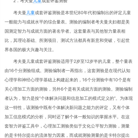
2．考夫曼
儿童
成套评鉴测验
考夫曼
儿童
成套评鉴测验是本世纪80年代初编制出的评定儿童
一般能力与成就水平的综合量表。测验的编制者考夫曼夫妇都是美
国测定智力与成就方面的著名学者。这套量表与其他智力量表相
比，其理论基础、所测项目、测试方法都具有新意和突破，引起世
界各国的极大兴趣与关注。
考夫曼儿童成套评鉴测验适用于2岁至12岁半的儿童，整个量表
由16个分测验组成。测验编制者一再指出，这套测验是在现代认知
心理学和神经心理学基础上构建起来的，16个分测验中有10个是有
关心理加工方面的测验，另外6个是有关成就方面的测验。测验编制
者认为，智力是按“个体解决问题和信息加工的模式定义的”。为体现
这一特性，该测验中既有个体解决新问题之能力的评定，又有个体
加工信息模式的分析，同时还了解个体一般知识的掌握水平。在这
套智力评鉴工具中，心理加工测验类似于文化公平智力测验，测量
的是卡特尔提出的流体智力因素，而成就测验测量的是卡特尔提出