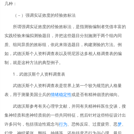
几种：
（－）强调实证效度的经验效标法
所谓强调实证效度的经验效标法，是指测验编制者凭借丰富的
实践经验来编拟测验题目，并把这些题目分别施测于两个组内同
质、组间异质的效标组，依此来筛选题目，构建测验的方法。例
如，武德沃斯个人资料调查表以及明尼苏达多相人格调查表的编
制，就是这种方法的典型例子。
1．武德沃斯个人资料调查表
武德沃斯个人资料调查表是世界上第一个较为规范的人格量
表，用于测量美国士兵的
情绪
稳定性
或是否有精神崩溃的倾向。
武德沃斯参考有关心理学文献，并同有关精神科医生交谈，搜
集神经质和患神经质前的一些共同特征，然后针对这些特征设计出
许多问句，包括强迫性观念与
行为
、恐怖反应、过度疲劳、恶
梦
、
幻觉、神经紧张、颤抖、抽搐等，还包括变态行为与心理。最后，