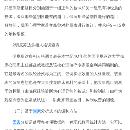
武德沃斯把题目分别施测于一组正常的被试和另一组患有神经质的
被试，淘汰那些鉴别性能差的题目，保留那些鉴别性能好的题目。
解放前，我国心理学家萧孝峰曾对此量表进行修订，并求得9～15岁
的年龄常模。
2明尼苏达多相人格调查表
明尼多达多相人格调查表是本世纪4O年代美国明尼苏达大学临
床心理系主任郝兹威教授及该校心理治疗专家漠金利共同编制的。
它是最著名的以经验效标为主的、强调实证效度的人格量表。该量
表的编制思想也是在大量搜集临床资料的基础上，把大量题目施测
于效标组（由临床经验诊断为心理异常的被试）和控制组（由行为
观察判断为正常被试组），以此来筛选题目，构制成套的测验。
（二）基于
因素
分析技术的编制方法
因素
分析是处理多变项数据的一种现代数理统计方法，它可以