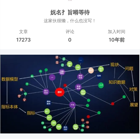
妩名扌旨嘚等待
这家伙很懒，什么也没写！
文章
评论
加入时间
17273
0
10年前