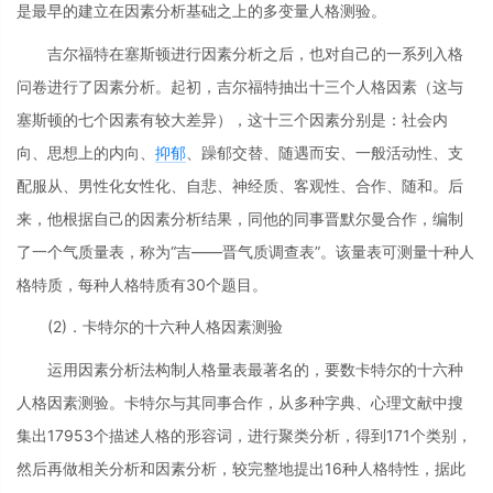
是最早的建立在因素分析基础之上的多变量人格测验。
吉尔福特在塞斯顿进行因素分析之后，也对自己的一系列入格
问卷进行了因素分析。起初，吉尔福特抽出十三个人格因素（这与
塞斯顿的七个因素有较大差异），这十三个因素分别是：社会内
向、思想上的内向、
抑郁
、躁郁交替、随遇而安、一般活动性、支
配服从、男性化女性化、自悲、神经质、客观性、合作、随和。后
来，他根据自己的因素分析结果，同他的同事晋默尔曼合作，编制
了一个气质量表，称为“吉——晋气质调查表”。该量表可测量十种人
格特质，每种人格特质有30个题目。
(2)．卡特尔的十六种人格因素测验
运用因素分析法构制人格量表最著名的，要数卡特尔的十六种
人格因素测验。卡特尔与其同事合作，从多种字典、心理文献中搜
集出17953个描述人格的形容词，进行聚类分析，得到171个类别，
然后再做相关分析和因素分析，较完整地提出16种人格特性，据此