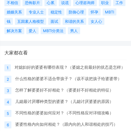
不相信
恐怖影片
心累
说谎
心理咨询师
职业
工作
婚姻关系
专业人士
稳定性
防御心理
怀孕
MBTI
钱
五因素人格模型
面试
和谐的关系
女人心
解决方案
爱人
MBTI分类法
男人
大家都在看
对媳妇好的婆婆有哪些表现？（婆媳之前最好的状态是怎样）
1
什么性格的婆婆不适合带孩子？（该不该把孩子给婆婆带）
2
怎样了解婆婆好不好相处？（婆婆好不好相处的特征）
3
儿媳最讨厌哪种类型的婆婆？（儿媳讨厌婆婆的原因）
4
不同性格的婆婆如何应对？（不同性格应对详细攻略）
5
婆婆性格内向如何相处？（跟内向的人和谐相处的技巧）
6